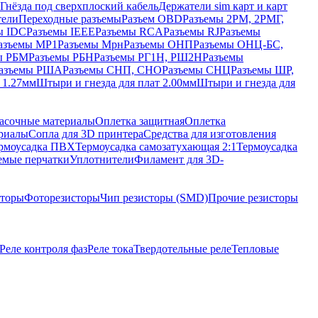
Гнёзда под сверхплоский кабель
Держатели sim карт и карт
тели
Переходные разъемы
Разъем OBD
Разъемы 2РМ, 2РМГ,
ы IDC
Разъемы IEEE
Разъемы RCA
Разъемы RJ
Разъемы
азъемы МР1
Разъемы Мрн
Разъемы ОНП
Разъемы ОНЦ-БС,
ы РБМ
Разъемы РБН
Разъемы РГ1Н, РШ2Н
Разъемы
азъемы РША
Разъемы СНП, СНО
Разъемы СНЦ
Разъемы ШР,
 1.27мм
Штыри и гнезда для плат 2.00мм
Штыри и гнезда для
асочные материалы
Оплетка защитная
Оплетка
риалы
Сопла для 3D принтера
Средства для изготовления
рмоусадка ПВХ
Термоусадка самозатухающая 2:1
Термоусадка
емые перчатки
Уплотнители
Филамент для 3D-
сторы
Фоторезисторы
Чип резисторы (SMD)
Прочие резисторы
Реле контроля фаз
Реле тока
Твердотельные реле
Тепловые