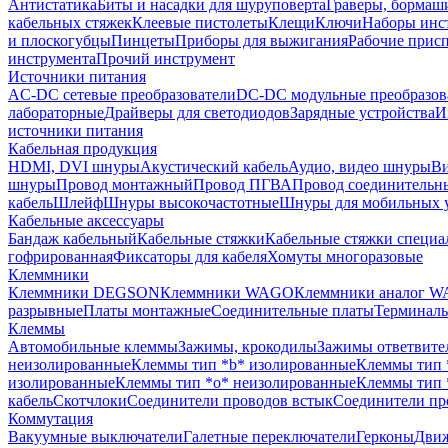
Антистатика
Биты и насадки для шуруповерта
Граверы, борма
кабельных стяжек
Клеевые пистолеты
Клещи
Ключи
Наборы инс
и плоскогубцы
Пинцеты
Приборы для выжигания
Рабочие прис
инструмента
Прочий инструмент
Источники питания
AC-DC сетевые преобразователи
DC-DC модульные преобразов
лабораторные
Драйверы для светодиодов
Зарядные устройства
И
источники питания
Кабельная продукция
HDMI, DVI шнуры
Акустический кабель
Аудио, видео шнуры
Ви
шнуры
Провод монтажный
Провод ПГВА
Провод соединительн
кабель
Шлейф
Шнуры высокочастотные
Шнуры для мобильных 
Кабельные аксессуары
Бандаж кабельный
Кабельные стяжки
Кабельные стяжки специа
гофрированная
Фиксаторы для кабеля
Хомуты многоразовые
Клеммники
Клеммники DEGSON
Клеммники WAGO
Клеммники аналог 
разрывные
Платы монтажные
Соединительные платы
Терминаль
Клеммы
Автомобильные клеммы
Зажимы, крокодилы
Зажимы ответвите
неизолированные
Клеммы тип *b* изолированные
Клеммы тип 
изолированные
Клеммы тип *o* неизолированные
Клеммы тип 
кабель
Скотчлоки
Соединители проводов встык
Соединители пр
Коммутация
Вакуумные выключатели
Галетные переключатели
Герконы
Движ