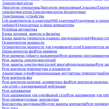
Электродвигатели
Двигатели генераторы
Двигатели реверсивные
Сельсины
Тахоге
электродвигатели
Электродвигатели бесщеточные
Электронные устройства
Usb разветвители и адаптеры
Wifi адаптеры
Отладочные и оцено
(arduino)
Одноплатные и мини компьютеры
Релейная автоматика
Блоки питания, защиты и фильтры
Блоки защиты (держатель плавких предохранителей)
Фильтр се
Ограничители мощности
Ограничители мощности для однофазной сети
Ограничители мо
Переключатели фаз
Реле времени
Реле времени (общего назначения)
Реле времени программируе
Реле защиты электродвигателей
Реле защиты электродвигателей многофункциональные
Реле за
Реле контроля температуры и влажности
Аналоговые однофункциональные регуляторы температуры
Ци
Реле контроля фаз
Реле контроля наличия, асимметрии фаз
Реле контроля наличия,
для сетей с изолированной нейтралью
Реле напряжения
Реле напряжения для однофазной сети
Реле напряжения для трё
Реле промежуточные, контакторы
Контакторы модульные
Модули защиты контактов
Реле промежу
Реле тока