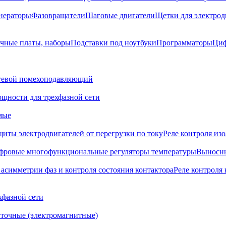
нераторы
Фазовращатели
Шаговые двигатели
Щетки для электрод
чные платы, наборы
Подставки под ноутбуки
Программаторы
Циф
тевой помехоподавляющий
щности для трехфазной сети
мые
щиты электродвигателей от перегрузки по току
Реле контроля из
фровые многофункциональные регуляторы температуры
Выносны
 асимметрии фаз и контроля состояния контактора
Реле контроля 
хфазной сети
точные (электромагнитные)