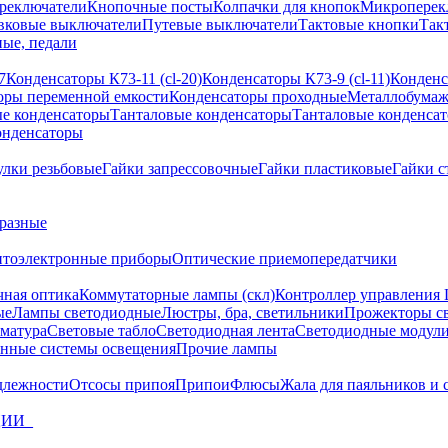
реключатели
Кнопочные посты
Колпачки для кнопок
Микроперек
вковые выключатели
Путевые выключатели
Тактовые кнопки
Так
ые, педали
7
Конденсаторы К73-11 (cl-20)
Конденсаторы К73-9 (cl-11)
Конденс
оры переменной емкости
Конденсаторы проходные
Металлобумаж
е конденсаторы
Танталовые конденсаторы
Танталовые конденса
онденсаторы
улки резьбовые
Гайки запрессовочные
Гайки пластиковые
Гайки с
разные
птоэлектронные приборы
Оптические приемопередатчики
чная оптика
Коммутаторные лампы (скл)
Контроллер управления
ые
Лампы светодиодные
Люстры, бра, светильники
Прожекторы с
матура
Световые табло
Светодиодная лента
Светодиодные модули
нные системы освещения
Прочие лампы
длежности
Отсосы припоя
Припои
Флюсы
Жала для паяльников и 
ЦИИ_