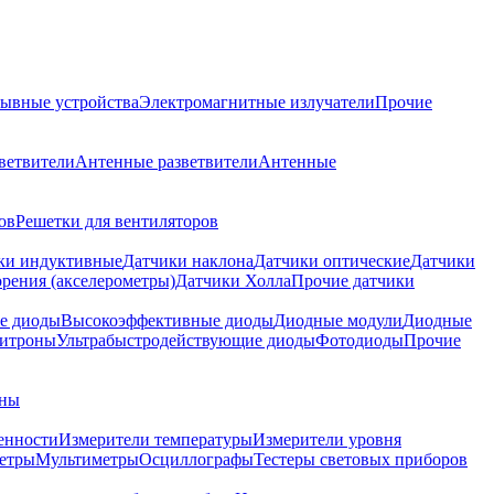
ывные устройства
Электромагнитные излучатели
Прочие
ветвители
Антенные разветвители
Антенные
ов
Решетки для вентиляторов
ки индуктивные
Датчики наклона
Датчики оптические
Датчики
рения (акселерометры)
Датчики Холла
Прочие датчики
е диоды
Высокоэффективные диоды
Диодные модули
Диодные
итроны
Ультрабыстродействующие диоды
Фотодиоды
Прочие
аны
енности
Измерители температуры
Измерители уровня
етры
Мультиметры
Осциллографы
Тестеры световых приборов