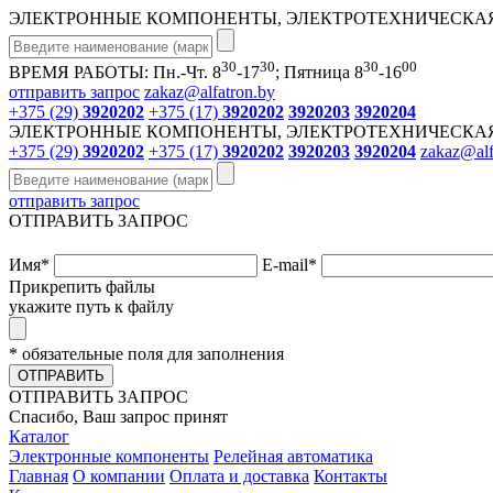
ЭЛЕКТРОННЫЕ КОМПОНЕНТЫ, ЭЛЕКТРОТЕХНИЧЕСКАЯ
30
30
30
00
ВРЕМЯ РАБОТЫ: Пн.-Чт. 8
-17
; Пятница 8
-16
отправить запрос
zakaz@alfatron.by
+375 (29)
3920202
+375 (17)
3920202
3920203
3920204
ЭЛЕКТРОННЫЕ КОМПОНЕНТЫ, ЭЛЕКТРОТЕХНИЧЕСКАЯ
+375 (29)
3920202
+375 (17)
3920202
3920203
3920204
zakaz@alf
отправить запрос
ОТПРАВИТЬ ЗАПРОС
Имя
*
E-mail
*
Прикрепить файлы
укажите путь к файлу
* обязательные поля для заполнения
ОТПРАВИТЬ
ОТПРАВИТЬ ЗАПРОС
Спасибо, Ваш запрос принят
Каталог
Электронные компоненты
Релейная автоматика
Главная
О компании
Оплата и доставка
Контакты