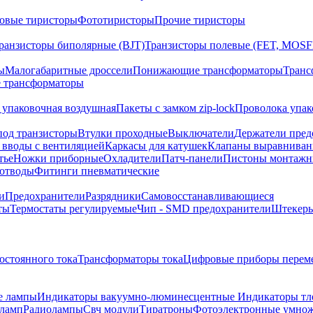
овые тиристоры
Фототиристоры
Прочие тиристоры
ранзисторы биполярные (BJT)
Транзисторы полевые (FET, MOSF
ы
Малогабаритные дроссели
Понижающие трансформаторы
Транс
 трансформаторы
 упаковочная воздушная
Пакеты с замком zip-lock
Проволока упак
под транзисторы
Втулки проходные
Выключатели
Держатели пред
 вводы с вентиляцией
Каркасы для катушек
Клапаны выравниван
тье
Ножки приборные
Охладители
Патч-панели
Пистоны монтажн
отводы
Фитинги пневматические
и
Предохранители
Разрядники
Самовосстанавливающиеся
ты
Термостаты регулируемые
Чип - SMD предохранители
Штекеры
остоянного тока
Трансформаторы тока
Цифровые приборы переме
е лампы
Индикаторы вакуумно-люминесцентные
Индикаторы тл
оламп
Радиолампы
Свч модули
Тиратроны
Фотоэлектронные умно