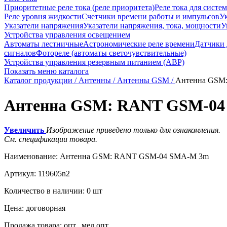
Приоритетные реле тока (реле приоритета)
Реле тока для систе
Реле уровня жидкости
Счетчики времени работы и импульсов
Ук
Указатели напряжения
Указатели напряжения, тока, мощности
У
Устройства управления освещением
Автоматы лестничные
Астрономические реле времени
Датчики
сигналов
Фотореле (автоматы светочувствительные)
Устройства управления резервным питанием (АВР)
Показать меню каталога
Каталог продукции /
Антенны /
Антенны GSM /
Антенна GSM
Антенна GSM: RANT GSM-0
Увеличить
Изображение приведено только для ознакомления.
См. спецификации товара.
Наименование:
Антенна GSM: RANT GSM-04 SMA-M 3m
Артикул:
119605n2
Количество в наличии:
0 шт
Цена:
договорная
Продажа товара:
опт., мел.опт.