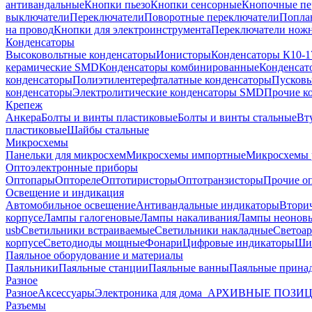
антивандальные
Кнопки пьезо
Кнопки сенсорные
Кнопочные пе
выключатели
Переключатели
Поворотные переключатели
Попла
на провод
Кнопки для электроинструмента
Переключатели ножн
Конденсаторы
Высоковольтные конденсаторы
Ионисторы
Конденсаторы К10-1
керамические SMD
Конденсаторы комбинированные
Конденсат
конденсаторы
Полиэтилентерефталатные конденсаторы
Пусковы
конденсаторы
Электролитические конденсаторы SMD
Прочие к
Крепеж
Анкера
Болты и винты пластиковые
Болты и винты стальные
Вт
пластиковые
Шайбы стальные
Микросхемы
Панельки для микросхем
Микросхемы импортные
Микросхемы 
Оптоэлектронные приборы
Оптопары
Оптореле
Оптотиристоры
Оптотранзисторы
Прочие о
Освещение и индикация
Автомобильное освещение
Антивандальные индикаторы
Втори
корпусе
Лампы галогеновые
Лампы накаливания
Лампы неонов
usb
Светильники встраиваемые
Светильники накладные
Светоар
корпусе
Светодиоды мощные
Фонари
Цифровые индикаторы
Ши
Паяльное оборудование и материалы
Паяльники
Паяльные станции
Паяльные ванны
Паяльные прина
Разное
Разное
Аксессуары
Электроника для дома
_АРХИВНЫЕ ПОЗИ
Разъемы