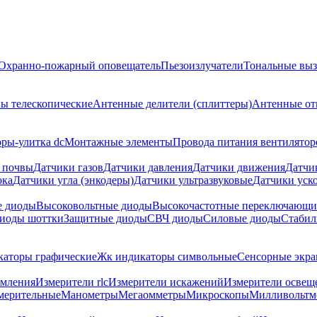
Охранно-пожарный оповещатель
Пьезоизлучатели
Тональные выз
ы телескопические
Антенные делители (сплиттеры)
Антенные от
ры-улитка dc
Монтажные элементы
Провода питания вентилятор
 почвы
Датчики газов
Датчики давления
Датчики движения
Датчи
ока
Датчики угла (энкодеры)
Датчики ультразвуковые
Датчики уско
е диоды
Высоковольтные диоды
Высокочастотные переключающи
иоды шоттки
Защитные диоды
СВЧ диоды
Силовые диоды
Стабил
аторы графические
Жк индикаторы символьные
Сенсорные экр
емления
Измерители rlc
Измерители искажений
Измерители освещ
мерительные
Манометры
Мегаомметры
Микроскопы
Милливольтм