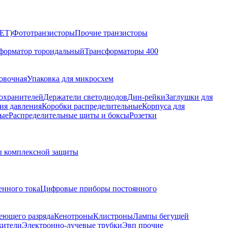
ET)
Фототранзисторы
Прочие транзисторы
форматор тороидальный
Трансформаторы 400
овочная
Упаковка для микросхем
охранителей
Держатели светодиодов
Дин-рейки
Заглушки для
ия давления
Коробки распределительные
Корпуса для
ые
Распределительные щиты и боксы
Розетки
 комплексной защиты
нного тока
Цифровые приборы постоянного
еющего разряда
Кенотроны
Клистроны
Лампы бегущей
жители
Электронно-лучевые трубки
Эвп прочие