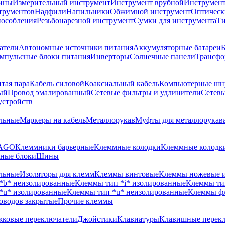
шины
Измерительный инструмент
Инструмент врубной
Инструмент 
трументов
Надфили
Напильники
Обжимной инструмент
Оптическ
пособления
Резьбонарезной инструмент
Сумки для инструмента
Ти
атели
Автономные источники питания
Аккумуляторные батареи
Б
мпульсные блоки питания
Инверторы
Солнечные панели
Трансфо
тая пара
Кабель силовой
Коаксиальный кабель
Компьютерные шн
ый
Провод эмалированный
Сетевые фильтры и удлинители
Сетев
устройств
льные
Маркеры на кабель
Металлорукав
Муфты для металлорукав
WAGO
Клеммники барьерные
Клеммные колодки
Клеммные колодки
ные блоки
Шины
льные
Изоляторы для клемм
Клеммы винтовые
Клеммы ножевые 
*b* неизолированные
Клеммы тип *i* изолированные
Клеммы ти
*u* изолированные
Клеммы тип *u* неизолированные
Клеммы ф
оводов закрытые
Прочие клеммы
ковые переключатели
Джойстики
Клавиатуры
Клавишные перек