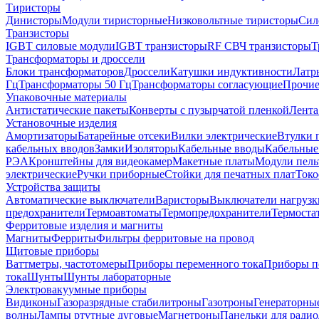
Тиристоры
Динисторы
Модули тиристорные
Низковольтные тиристоры
Сил
Транзисторы
IGBT силовые модули
IGBT транзисторы
RF СВЧ транзисторы
Т
Трансформаторы и дроссели
Блоки трансформаторов
Дроссели
Катушки индуктивности
Латр
Гц
Трансформаторы 50 Гц
Трансформаторы согласующие
Прочие
Упаковочные материалы
Антистатические пакеты
Конверты с пузырчатой пленкой
Лента
Установочные изделия
Амортизаторы
Батарейные отсеки
Вилки электрические
Втулки 
кабельных вводов
Замки
Изоляторы
Кабельные вводы
Кабельные
РЭА
Кронштейны для видеокамер
Макетные платы
Модули пель
электрические
Ручки приборные
Стойки для печатных плат
Токо
Устройства защиты
Автоматические выключатели
Варисторы
Выключатели нагрузк
предохранители
Термоавтоматы
Термопредохранители
Термоста
Ферритовые изделия и магниты
Магниты
Ферриты
Фильтры ферритовые на провод
Щитовые приборы
Ваттметры, частотомеры
Приборы переменного тока
Приборы п
тока
Шунты
Шунты лабораторные
Электровакуумные приборы
Видиконы
Газоразрядные стабилитроны
Газотроны
Генераторны
волны
Лампы ртутные дуговые
Магнетроны
Панельки для ради