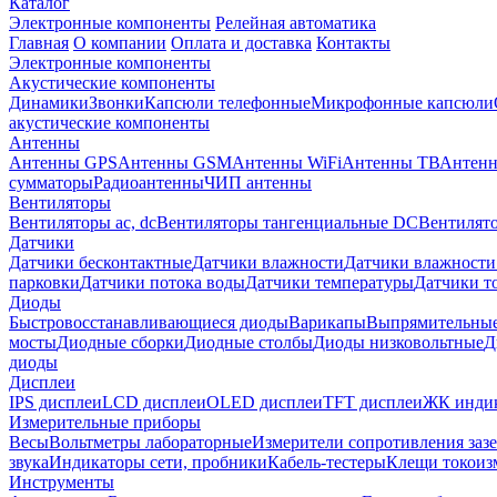
Каталог
Электронные компоненты
Релейная автоматика
Главная
О компании
Оплата и доставка
Контакты
Электронные компоненты
Акустические компоненты
Динамики
Звонки
Капсюли телефонные
Микрофонные капсюли
акустические компоненты
Антенны
Антенны GPS
Антенны GSM
Антенны WiFi
Антенны ТВ
Антенн
сумматоры
Радиоантенны
ЧИП антенны
Вентиляторы
Вентиляторы ac, dc
Вентиляторы тангенциальные DC
Вентилято
Датчики
Датчики бесконтактные
Датчики влажности
Датчики влажности
парковки
Датчики потока воды
Датчики температуры
Датчики т
Диоды
Быстровосстанавливающиеся диоды
Варикапы
Выпрямительны
мосты
Диодные сборки
Диодные столбы
Диоды низковольтные
Д
диоды
Дисплеи
IPS дисплеи
LCD дисплеи
OLED дисплеи
TFT дисплеи
ЖК индик
Измерительные приборы
Весы
Вольтметры лабораторные
Измерители сопротивления заз
звука
Индикаторы сети, пробники
Кабель-тестеры
Клещи токоиз
Инструменты