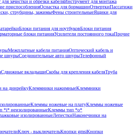
для зачистки и обрезки кабеля
Инструмент для монтажа
ие приспособления
Оснастка для бормашин
Отвертки
Пассатижи
ски, струбцины, зажимы
Фены строительные
Ящики для
атарейки
Блоки питания для ноутбуков
Блоки питания
рматорные блоки питания
Усилители постоянного тока
Прочие
уры
Межплатные кабели питания
Оптический кабель и
ые шнуры
Соединительные авто шнуры
Телефонный
а
Сдвижные вкладыши
Скобы для крепления кабеля
Труба
 на динрейку
Клеммники нажимные
Клеммники
изолированные
Клеммы ножевые на плату
Клеммы ножевые
п *i* неизолированные
Клеммы тип *o*
лажковые изолированные
Лепестки
Наконечники на
лючатели
Ключ - выключатель
Кнопки gmsi
Кнопки