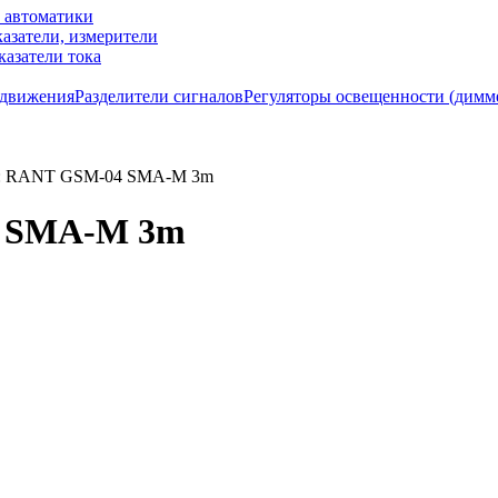
м автоматики
азатели, измерители
казатели тока
 движения
Разделители сигналов
Регуляторы освещенности (димм
: RANT GSM-04 SMA-M 3m
4 SMA-M 3m