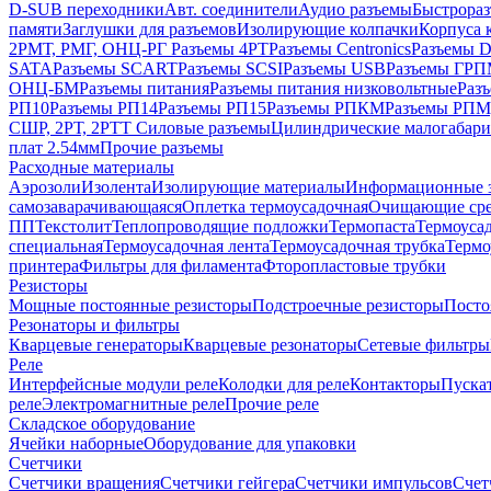
D-SUB переходники
Авт. соединители
Аудио разъемы
Быстрораз
памяти
Заглушки для разъемов
Изолирующие колпачки
Корпуса к
2РМТ, РМГ, ОНЦ-РГ
Разъемы 4РТ
Разъемы Centronics
Разъемы 
SATA
Разъемы SCART
Разъемы SCSI
Разъемы USB
Разъемы ГР
ОНЦ-БМ
Разъемы питания
Разъемы питания низковольтные
Раз
РП10
Разъемы РП14
Разъемы РП15
Разъемы РПКМ
Разъемы РП
СШР, 2РТ, 2РТТ
Силовые разъемы
Цилиндрические малогабари
плат 2.54мм
Прочие разъемы
Расходные материалы
Аэрозоли
Изолента
Изолирующие материалы
Информационные 
самозаварачивающаяся
Оплетка термоусадочная
Очищающие сре
ПП
Текстолит
Теплопроводящие подложки
Термопаста
Термоусад
специальная
Термоусадочная лента
Термоусадочная трубка
Термо
принтера
Фильтры для филамента
Фторопластовые трубки
Резисторы
Мощные постоянные резисторы
Подстроечные резисторы
Посто
Резонаторы и фильтры
Кварцевые генераторы
Кварцевые резонаторы
Сетевые фильтры
Реле
Интерфейсные модули реле
Колодки для реле
Контакторы
Пуска
реле
Электромагнитные реле
Прочие реле
Складское оборудование
Ячейки наборные
Оборудование для упаковки
Счетчики
Счетчики вращения
Счетчики гейгера
Счетчики импульсов
Счет