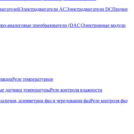
вигателей
Электродвигатели AC
Электродвигатели DC
Прочие
ро-аналоговые преобразователи (DAC)
Электронные модули
оляции
Реле температурное
е датчики температуры
Реле контроля влажности
наличия, асимметрии фаз и чередования фаз
Реле контроля фаз