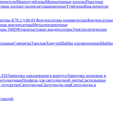
лючатели
Микротумблеры
Миниатюрные кнопки
Пакетные
товые кнопки пылевлагозащищенные
Тумблеры
Выключатели
аторы К78-2 (cbb-81)
Конденсаторы керамические
Конденсаторы
ные конденсаторы
Металлопленочные
торы SMD
Фторопластовые конденсаторы
Электролитические
тальные
Саморезы
Такелаж
Хомуты
Шайбы изоляционные
Шайбы
 LED
Лампочки накаливания в корпусе
Лампочки неоновые в
ветодиодные
Профиль для светодиодной ленты
Светильники
 подсветки
Светодиоды
Светодиоды smd
Светодиоды в
станций