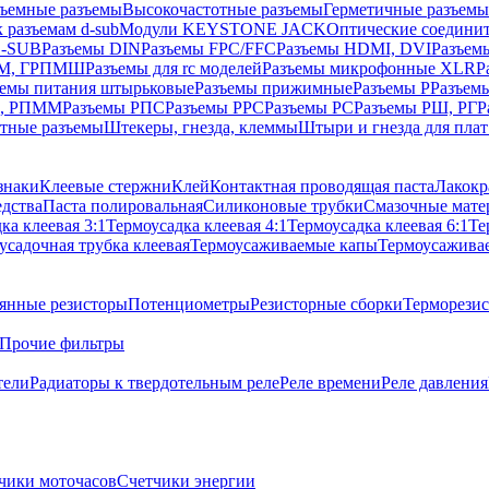
ъемные разъемы
Высокочастотные разъемы
Герметичные разъемы
 разъемам d-sub
Модули KEYSTONE JACK
Оптические соедини
D-SUB
Разъемы DIN
Разъемы FPC/FFC
Разъемы HDMI, DVI
Разъем
ПM, ГРПМШ
Разъемы для rc моделей
Разъемы микрофонные XLR
Р
ъемы питания штырьковые
Разъемы прижимные
Разъемы Р
Разъем
М, РПММ
Разъемы РПС
Разъемы РРС
Разъемы РС
Разъемы РШ, РГ
Р
тные разъемы
Штекеры, гнезда, клеммы
Штыри и гнезда для плат
знаки
Клеевые стержни
Клей
Контактная проводящая паста
Лакокр
дства
Паста полировальная
Силиконовые трубки
Смазочные мате
ка клеевая 3:1
Термоусадка клеевая 4:1
Термоусадка клеевая 6:1
Те
усадочная трубка клеевая
Термоусаживаемые капы
Термоусажива
янные резисторы
Потенциометры
Резисторные сборки
Терморези
Прочие фильтры
тели
Радиаторы к твердотельным реле
Реле времени
Реле давления
чики моточасов
Счетчики энергии