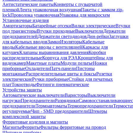
Антистатические пакеты
Конверты с пузырчатой
пленкой
Лента упаковочная воздушная
Пакеты с замком zip-
lock
Проволока упаковочная
Упаковка для микросхем
Установочные изделия
Амортизаторы
Батарейные отсеки
Вилки электрические
Втулки
под транзисторы
Втулки проходные
Выключатели
Держатели
предохранителей
Держатели светодиодов
Дин-рейки
Заглушки
для кабельных вводов
Замки
Изоляторы
Кабельные
вводы
Кабельные вводы с вентиляцией
Каркасы для
катушек
Клапаны выравнивания давления
Коробки
распределительные
Корпуса для РЭА
Кронштейны для
видеокамер
Макетные платы
Модули пельтье
Ножки
приборные
Охладители
Патч-панели
Пистоны
монтажные
Распределительные щиты и боксы
Розетки
электрические
Ручки приборные
Стойки для печатных
плат
Токоотводы
Фитинги пневматические
Устройства защиты
Автоматические выключатели
Варисторы
Выключатели
нагрузки
Предохранители
Разрядники
Самовосстанавливающиес
предохранители
Термоавтоматы
Термопредохранители
Термоста
регулируемые
Чип - SMD предохранители
Штекеры
комплексной защиты
Ферритовые изделия и магниты
Магниты
Ферриты
Фильтры ферритовые на провод
Щитовые приборы