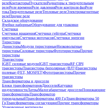
реле
Контакторы
Пускатели
Радиаторы к твердотельным
реле
Реле времени
Реле давления
Реле контроля фаз
Реле
тока
Твердотельные реле
Тепловые реле
Электромагнитные
реле
Прочие реле
Складское оборудование
Ячейки наборные
Оборудование для упаковки
Счетчики
Счетчики вращения
Счетчики гейгера
Счетчики
импульсов
Счетчики моточасов
Счетчики энергии
Тиристоры
Динисторы
Модули тиристорные
Низковольтные
тиристоры
Силовые тиристоры
Фототиристоры
Прочие
тиристоры
Транзисторы
IGBT силовые модули
IGBT транзисторы
RF СВЧ
транзисторы
Транзисторы биполярные (BJT)
Транзисторы
полевые (FET, MOSFET)
Фототранзисторы
Прочие
транзисторы
Трансформаторы и дроссели
Блоки трансформаторов
Дроссели
Катушки
индуктивности
Латры
Малогабаритные дроссели
Понижающие
трансформаторы
Трансформатор
тороидальный
Трансформаторы 400 Гц
Трансформаторы 50
Гц
Трансформаторы согласующие
Прочие трансформаторы
Упаковочные материалы