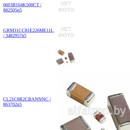
0603B104K500CT /
882505n5
GRM31CC81E226ME11L
/ 3482957n5
CL21C8R2CBANNNC /
863702n5