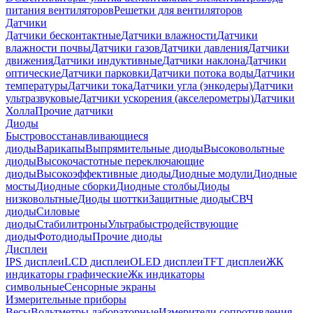
питания вентиляторов
Решетки для вентиляторов
Датчики
Датчики бесконтактные
Датчики влажности
Датчики
влажности почвы
Датчики газов
Датчики давления
Датчики
движения
Датчики индуктивные
Датчики наклона
Датчики
оптические
Датчики парковки
Датчики потока воды
Датчики
температуры
Датчики тока
Датчики угла (энкодеры)
Датчики
ультразвуковые
Датчики ускорения (акселерометры)
Датчики
Холла
Прочие датчики
Диоды
Быстровосстанавливающиеся
диоды
Варикапы
Выпрямительные диоды
Высоковольтные
диоды
Высокочастотные переключающие
диоды
Высокоэффективные диоды
Диодные модули
Диодные
мосты
Диодные сборки
Диодные столбы
Диоды
низковольтные
Диоды шоттки
Защитные диоды
СВЧ
диоды
Силовые
диоды
Стабилитроны
Ультрабыстродействующие
диоды
Фотодиоды
Прочие диоды
Дисплеи
IPS дисплеи
LCD дисплеи
OLED дисплеи
TFT дисплеи
ЖК
индикаторы графические
Жк индикаторы
символьные
Сенсорные экраны
Измерительные приборы
Весы
Вольтметры лабораторные
Измерители сопротивления