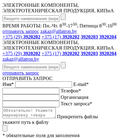
ЭЛЕКТРОННЫЕ КОМПОНЕНТЫ,
ЭЛЕКТРОТЕХНИЧЕСКАЯ ПРОДУКЦИЯ, КИПиА
30
30
30
00
ВРЕМЯ РАБОТЫ: Пн.-Чт. 8
-17
; Пятница 8
-16
отправить запрос
zakaz@alfatron.by
+375 (29)
3920202
+375 (17)
3920202
3920203
3920204
ЭЛЕКТРОННЫЕ КОМПОНЕНТЫ,
ЭЛЕКТРОТЕХНИЧЕСКАЯ ПРОДУКЦИЯ, КИПиА
+375 (29)
3920202
+375 (17)
3920202
3920203
3920204
zakaz@alfatron.by
отправить запрос
ОТПРАВИТЬ ЗАПРОС
Имя
*
E-mail
*
Телефон
*
Организация
Текст запроса
*
Прикрепить файлы
укажите путь к файлу
* обязательные поля для заполнения