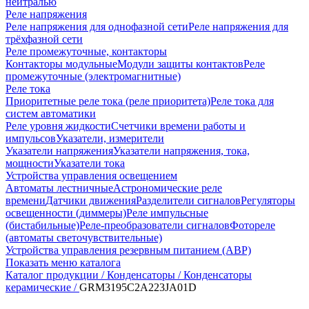
нейтралью
Реле напряжения
Реле напряжения для однофазной сети
Реле напряжения для
трёхфазной сети
Реле промежуточные, контакторы
Контакторы модульные
Модули защиты контактов
Реле
промежуточные (электромагнитные)
Реле тока
Приоритетные реле тока (реле приоритета)
Реле тока для
систем автоматики
Реле уровня жидкости
Счетчики времени работы и
импульсов
Указатели, измерители
Указатели напряжения
Указатели напряжения, тока,
мощности
Указатели тока
Устройства управления освещением
Автоматы лестничные
Астрономические реле
времени
Датчики движения
Разделители сигналов
Регуляторы
освещенности (диммеры)
Реле импульсные
(бистабильные)
Реле-преобразователи сигналов
Фотореле
(автоматы светочувствительные)
Устройства управления резервным питанием (АВР)
Показать меню каталога
Каталог продукции /
Конденсаторы /
Конденсаторы
керамические /
GRM3195C2A223JA01D