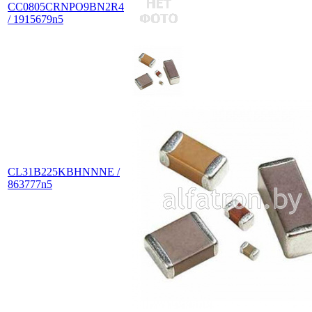
CC0805CRNPO9BN2R4
/ 1915679n5
CL31B225KBHNNNE /
863777n5