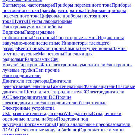
Ваттметры, частотомеры
Приборы переменного тока
Приборы
постоянного тока
Трансформаторы тока
Цифровые приборы
переменного тока
Цифровые приборы постоянного
тока
Шунты
Шунты лабораторные
Электровакуумные приборы
Видиконы
Газоразрядные
стабилитроны
Газотроны
Генераторные лампы
Индикаторы
вакуумно-люминесцентные
Индикаторы тлеющего
разряда
Кенотроны
Клистроны
Лампы бегущей волны
Лампы
ртутные дуговые
Магнетроны
Панельки для
радиоламп
Радиолампы
Свч
модули
Тиратроны
Фотоэлектронные умножители
Электронно-
лучевые трубки
Эвп прочие
Электродвигатели
Двигатели генераторы
Двигатели
реверсивные
Сельсины
Тахогенераторы
Фазовращатели
Шаговые
двигатели
Щетки для электродвигателей
Электродвигатели
AC
Электродвигатели DC
Прочие
электродвигатели
Электродвигатели бесщеточные
Электронные устройства
Usb разветвители и адаптеры
Wifi адаптеры
Отладочные и
оценочные платы, наборы
Подставки под
ноутбуки
Программаторы
Цифро-аналоговые преобразователи
(DAC)
Электронные модули (arduino)
Одноплатные и мини