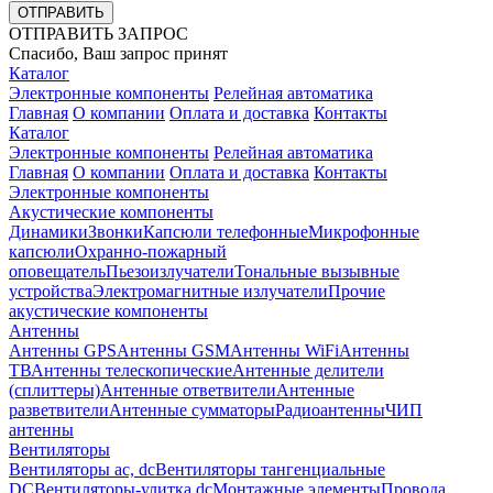
ОТПРАВИТЬ
ОТПРАВИТЬ ЗАПРОС
Спасибо, Ваш запрос принят
Каталог
Электронные компоненты
Релейная автоматика
Главная
О компании
Оплата и доставка
Контакты
Каталог
Электронные компоненты
Релейная автоматика
Главная
О компании
Оплата и доставка
Контакты
Электронные компоненты
Акустические компоненты
Динамики
Звонки
Капсюли телефонные
Микрофонные
капсюли
Охранно-пожарный
оповещатель
Пьезоизлучатели
Тональные вызывные
устройства
Электромагнитные излучатели
Прочие
акустические компоненты
Антенны
Антенны GPS
Антенны GSM
Антенны WiFi
Антенны
ТВ
Антенны телескопические
Антенные делители
(сплиттеры)
Антенные ответвители
Антенные
разветвители
Антенные сумматоры
Радиоантенны
ЧИП
антенны
Вентиляторы
Вентиляторы ac, dc
Вентиляторы тангенциальные
DC
Вентиляторы-улитка dc
Монтажные элементы
Провода