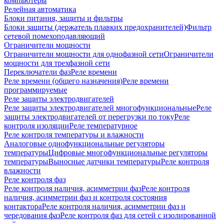
компьютеры
Релейная автоматика
Блоки питания, защиты и фильтры
Блоки защиты (держатель плавких предохранителей)
Фильтр
сетевой помехоподавляющий
Ограничители мощности
Ограничители мощности для однофазной сети
Ограничители
мощности для трехфазной сети
Переключатели фаз
Реле времени
Реле времени (общего назначения)
Реле времени
программируемые
Реле защиты электродвигателей
Реле защиты электродвигателей многофункциональные
Реле
защиты электродвигателей от перегрузки по току
Реле
контроля изоляции
Реле температурное
Реле контроля температуры и влажности
Аналоговые однофункциональные регуляторы
температуры
Цифровые многофункциональные регуляторы
температуры
Выносные датчики температуры
Реле контроля
влажности
Реле контроля фаз
Реле контроля наличия, асимметрии фаз
Реле контроля
наличия, асимметрии фаз и контроля состояния
контактора
Реле контроля наличия, асимметрии фаз и
чередования фаз
Реле контроля фаз для сетей с изолированной