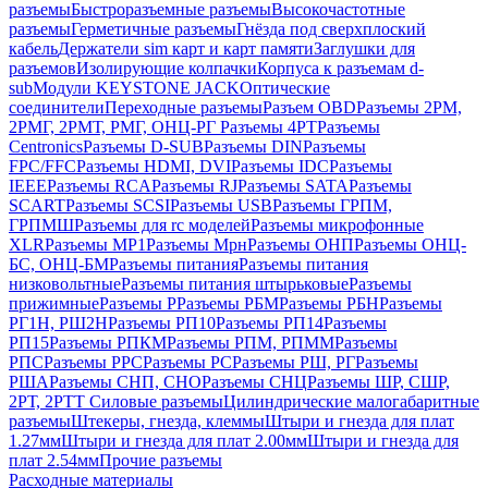
разъемы
Быстроразъемные разъемы
Высокочастотные
разъемы
Герметичные разъемы
Гнёзда под сверхплоский
кабель
Держатели sim карт и карт памяти
Заглушки для
разъемов
Изолирующие колпачки
Корпуса к разъемам d-
sub
Модули KEYSTONE JACK
Оптические
соединители
Переходные разъемы
Разъем OBD
Разъемы 2РМ,
2РМГ, 2РМТ, РМГ, ОНЦ-РГ
Разъемы 4РТ
Разъемы
Centronics
Разъемы D-SUB
Разъемы DIN
Разъемы
FPC/FFC
Разъемы HDMI, DVI
Разъемы IDC
Разъемы
IEEE
Разъемы RCA
Разъемы RJ
Разъемы SATA
Разъемы
SCART
Разъемы SCSI
Разъемы USB
Разъемы ГРПM,
ГРПМШ
Разъемы для rc моделей
Разъемы микрофонные
XLR
Разъемы МР1
Разъемы Мрн
Разъемы ОНП
Разъемы ОНЦ-
БС, ОНЦ-БМ
Разъемы питания
Разъемы питания
низковольтные
Разъемы питания штырьковые
Разъемы
прижимные
Разъемы Р
Разъемы РБМ
Разъемы РБН
Разъемы
РГ1Н, РШ2Н
Разъемы РП10
Разъемы РП14
Разъемы
РП15
Разъемы РПКМ
Разъемы РПМ, РПММ
Разъемы
РПС
Разъемы РРС
Разъемы РС
Разъемы РШ, РГ
Разъемы
РША
Разъемы СНП, СНО
Разъемы СНЦ
Разъемы ШР, СШР,
2РТ, 2РТТ
Силовые разъемы
Цилиндрические малогабаритные
разъемы
Штекеры, гнезда, клеммы
Штыри и гнезда для плат
1.27мм
Штыри и гнезда для плат 2.00мм
Штыри и гнезда для
плат 2.54мм
Прочие разъемы
Расходные материалы