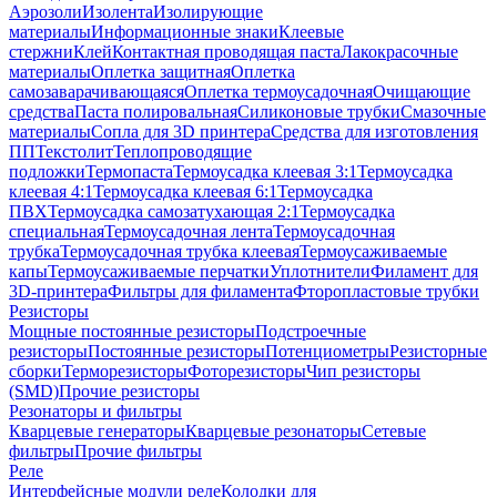
Аэрозоли
Изолента
Изолирующие
материалы
Информационные знаки
Клеевые
стержни
Клей
Контактная проводящая паста
Лакокрасочные
материалы
Оплетка защитная
Оплетка
самозаварачивающаяся
Оплетка термоусадочная
Очищающие
средства
Паста полировальная
Силиконовые трубки
Смазочные
материалы
Сопла для 3D принтера
Средства для изготовления
ПП
Текстолит
Теплопроводящие
подложки
Термопаста
Термоусадка клеевая 3:1
Термоусадка
клеевая 4:1
Термоусадка клеевая 6:1
Термоусадка
ПВХ
Термоусадка самозатухающая 2:1
Термоусадка
специальная
Термоусадочная лента
Термоусадочная
трубка
Термоусадочная трубка клеевая
Термоусаживаемые
капы
Термоусаживаемые перчатки
Уплотнители
Филамент для
3D-принтера
Фильтры для филамента
Фторопластовые трубки
Резисторы
Мощные постоянные резисторы
Подстроечные
резисторы
Постоянные резисторы
Потенциометры
Резисторные
сборки
Терморезисторы
Фоторезисторы
Чип резисторы
(SMD)
Прочие резисторы
Резонаторы и фильтры
Кварцевые генераторы
Кварцевые резонаторы
Сетевые
фильтры
Прочие фильтры
Реле
Интерфейсные модули реле
Колодки для