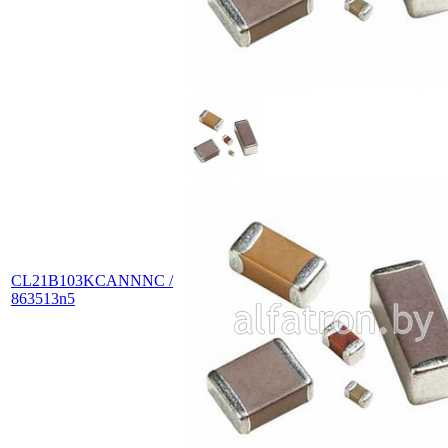
CL21B103KCANNNC /
863513n5