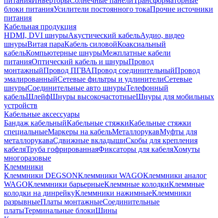
питания
Инверторы
Солнечные панели
Трансформаторные
блоки питания
Усилители постоянного тока
Прочие источники
питания
Кабельная продукция
HDMI, DVI шнуры
Акустический кабель
Аудио, видео
шнуры
Витая пара
Кабель силовой
Коаксиальный
кабель
Компьютерные шнуры
Межплатные кабели
питания
Оптический кабель и шнуры
Провод
монтажный
Провод ПГВА
Провод соединительный
Провод
эмалированный
Сетевые фильтры и удлинители
Сетевые
шнуры
Соединительные авто шнуры
Телефонный
кабель
Шлейф
Шнуры высокочастотные
Шнуры для мобильных
устройств
Кабельные аксессуары
Бандаж кабельный
Кабельные стяжки
Кабельные стяжки
специальные
Маркеры на кабель
Металлорукав
Муфты для
металлорукава
Сдвижные вкладыши
Скобы для крепления
кабеля
Труба гофрированная
Фиксаторы для кабеля
Хомуты
многоразовые
Клеммники
Клеммники DEGSON
Клеммники WAGO
Клеммники аналог
WAGO
Клеммники барьерные
Клеммные колодки
Клеммные
колодки на динрейку
Клеммники нажимные
Клеммники
разрывные
Платы монтажные
Соединительные
платы
Терминальные блоки
Шины