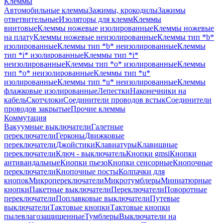
Клеммы
Автомобильные клеммы
Зажимы, крокодилы
Зажимы
ответвительные
Изоляторы для клемм
Клеммы
винтовые
Клеммы ножевые изолированные
Клеммы ножевые
на плату
Клеммы ножевые неизолированные
Клеммы тип *b*
изолированные
Клеммы тип *b* неизолированные
Клеммы
тип *i* изолированные
Клеммы тип *i*
неизолированные
Клеммы тип *o* изолированные
Клеммы
тип *o* неизолированные
Клеммы тип *u*
изолированные
Клеммы тип *u* неизолированные
Клеммы
флажковые изолированные
Лепестки
Наконечники на
кабель
Скотчлоки
Соединители проводов встык
Соединители
проводов закрытые
Прочие клеммы
Коммутация
Вакуумные выключатели
Галетные
переключатели
Герконы
Движковые
переключатели
Джойстики
Клавиатуры
Клавишные
переключатели
Ключ - выключатель
Кнопки gmsi
Кнопки
антивандальные
Кнопки пьезо
Кнопки сенсорные
Кнопочные
переключатели
Кнопочные посты
Колпачки для
кнопок
Микропереключатели
Микротумблеры
Миниатюрные
кнопки
Пакетные выключатели
Переключатели
Поворотные
переключатели
Поплавковые выключатели
Путевые
выключатели
Тактовые кнопки
Тактовые кнопки
пылевлагозащищенные
Тумблеры
Выключатели на