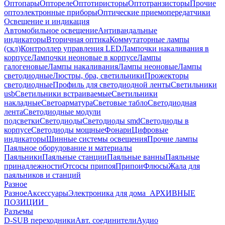
Оптопары
Оптореле
Оптотиристоры
Оптотранзисторы
Прочие
оптоэлектронные приборы
Оптические приемопередатчики
Освещение и индикация
Автомобильное освещение
Антивандальные
индикаторы
Вторичная оптика
Коммутаторные лампы
(скл)
Контроллер управления LED
Лампочки накаливания в
корпусе
Лампочки неоновые в корпусе
Лампы
галогеновые
Лампы накаливания
Лампы неоновые
Лампы
светодиодные
Люстры, бра, светильники
Прожекторы
светодиодные
Профиль для светодиодной ленты
Светильники
usb
Светильники встраиваемые
Светильники
накладные
Светоарматура
Световые табло
Светодиодная
лента
Светодиодные модули
подсветки
Светодиоды
Светодиоды smd
Светодиоды в
корпусе
Светодиоды мощные
Фонари
Цифровые
индикаторы
Шинные системы освещения
Прочие лампы
Паяльное оборудование и материалы
Паяльники
Паяльные станции
Паяльные ванны
Паяльные
принадлежности
Отсосы припоя
Припои
Флюсы
Жала для
паяльников и станций
Разное
Разное
Аксессуары
Электроника для дома
_АРХИВНЫЕ
ПОЗИЦИИ_
Разъемы
D-SUB переходники
Авт. соединители
Аудио