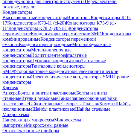
провод
Кнопки для электроинструмента
Переключатели
ножные, педали
Конденсаторы
Высоковольтные конденсаторы
Ионисторы
Конденсаторы К10-
17
Конденсаторы К73-11 (cl-20)
Конденсаторы К73-9 (cl-
11)
Конденсаторы К78-2 (cbb-81)
Конденсаторы
керамические
Конденсаторы керамические SMD
Конденсаторы
комбинированные
Конденсаторы переменной
емкости
Конденсаторы проходные
Металлобумажные
конденсаторы
Металлопленочные
конденсаторы
Полиэтилентерефталатные
конденсаторы
Пусковые конденсаторы
Танталовые
конденсаторы
Танталовые конденсаторы
SMD
Фторопластовые конденсаторы
Электролитические
конденсаторы
Электролитические конденсаторы SMD
Прочие
конденсаторы
Крепеж
Анкера
Болты и винты пластиковые
Болты и винты
стальные
Втулки резьбовые
Гайки запрессовочные
Гайки
пластиковые
Гайки стальные
Саморезы
Такелаж
Хомуты
Шайбы
изоляционные
Шайбы пластиковые
Шайбы стальные
Микросхемы
Панельки для микросхем
Микросхемы
импортные
Микросхемы разные
Оптоэлектронные приборы