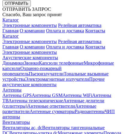
ОТПРАВИТЬ
ОТПРАВИТЬ ЗАПРОС
Спасибо, Ваш запрос принят
Каталог
Электронные компоненты
Релейная автоматика
Главная
О компании
Оплата и доставка
Контакты
Каталог
Электронные компоненты
Релейная автоматика
Главная
О компании
Оплата и доставка
Контакты
Электронные компоненты
Акустические компоненты
Динамики
Звонки
Капсюли телефонные
Микрофонные
капсюли
Охранно-пожарный
оповещатель
Пьезоизлучатели
Тональные вызывные
устройства
Электромагнитные излучатели
Прочие
акустические компоненты
Антенны
Антенны GPS
Антенны GSM
Антенны WiFi
Антенны
ТВ
Антенны телескопические
Антенные делители
(сплиттеры)
Антенные ответвители
Антенные
разветвители
Антенные сумматоры
Радиоантенны
ЧИП
антенны
Вентиляторы
Вентиляторы ac, dc
Вентиляторы тангенциальные
DC
Вентиляторы-улитка dc
Монтажные элементы
Провода