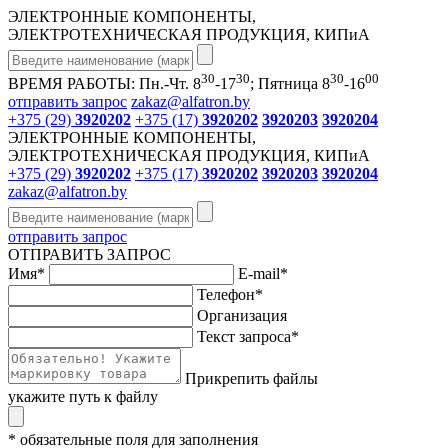
ЭЛЕКТРОННЫЕ КОМПОНЕНТЫ,
ЭЛЕКТРОТЕХНИЧЕСКАЯ ПРОДУКЦИЯ, КИПиА
30
30
30
00
ВРЕМЯ РАБОТЫ: Пн.-Чт. 8
-17
; Пятница 8
-16
отправить запрос
zakaz@alfatron.by
+375 (29)
3920202
+375 (17)
3920202
3920203
3920204
ЭЛЕКТРОННЫЕ КОМПОНЕНТЫ,
ЭЛЕКТРОТЕХНИЧЕСКАЯ ПРОДУКЦИЯ, КИПиА
+375 (29)
3920202
+375 (17)
3920202
3920203
3920204
zakaz@alfatron.by
отправить запрос
ОТПРАВИТЬ ЗАПРОС
Имя
*
E-mail
*
Телефон
*
Организация
Текст запроса
*
Прикрепить файлы
укажите путь к файлу
* обязательные поля для заполнения