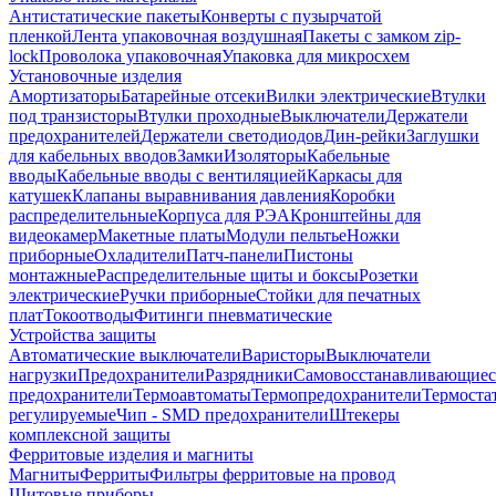
Антистатические пакеты
Конверты с пузырчатой
пленкой
Лента упаковочная воздушная
Пакеты с замком zip-
lock
Проволока упаковочная
Упаковка для микросхем
Установочные изделия
Амортизаторы
Батарейные отсеки
Вилки электрические
Втулки
под транзисторы
Втулки проходные
Выключатели
Держатели
предохранителей
Держатели светодиодов
Дин-рейки
Заглушки
для кабельных вводов
Замки
Изоляторы
Кабельные
вводы
Кабельные вводы с вентиляцией
Каркасы для
катушек
Клапаны выравнивания давления
Коробки
распределительные
Корпуса для РЭА
Кронштейны для
видеокамер
Макетные платы
Модули пельтье
Ножки
приборные
Охладители
Патч-панели
Пистоны
монтажные
Распределительные щиты и боксы
Розетки
электрические
Ручки приборные
Стойки для печатных
плат
Токоотводы
Фитинги пневматические
Устройства защиты
Автоматические выключатели
Варисторы
Выключатели
нагрузки
Предохранители
Разрядники
Самовосстанавливающиес
предохранители
Термоавтоматы
Термопредохранители
Термоста
регулируемые
Чип - SMD предохранители
Штекеры
комплексной защиты
Ферритовые изделия и магниты
Магниты
Ферриты
Фильтры ферритовые на провод
Щитовые приборы