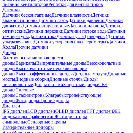
питания вентиляторов
Решетки для вентиляторов
Датчики
Датчики бесконтактные
Датчики влажности
Датчики
влажности почвы
Датчики газов
Датчики давления
Датчики
движения
Датчики индуктивные
Датчики наклона
Датчики
оптические
Датчики парковки
Датчики потока воды
Датчики
температуры
Датчики тока
Датчики угла (энкодеры)
Датчики
ультразвуковые
Датчики ускорения (акселерометры)
Датчики
Холла
Прочие датчики
Диоды
Быстровосстанавливающиеся
диоды
Варикапы
Выпрямительные диоды
Высоковольтные
диоды
Высокочастотные переключающие
диоды
Высокоэффективные диоды
Диодные модули
Диодные
мосты
Диодные сборки
Диодные столбы
Диоды
низковольтные
Диоды шоттки
Защитные диоды
СВЧ
диоды
Силовые
диоды
Стабилитроны
Ультрабыстродействующие
диоды
Фотодиоды
Прочие диоды
Дисплеи
IPS дисплеи
LCD дисплеи
OLED дисплеи
TFT дисплеи
ЖК
индикаторы графические
Жк индикаторы
символьные
Сенсорные экраны
Измерительные приборы
Весы
Вольтметры лабораторные
Измерители сопротивления