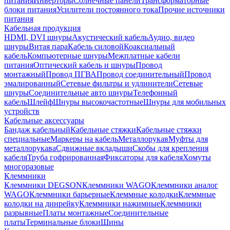
питания
Инверторы
Солнечные панели
Трансформаторные
блоки питания
Усилители постоянного тока
Прочие источники
питания
Кабельная продукция
HDMI, DVI шнуры
Акустический кабель
Аудио, видео
шнуры
Витая пара
Кабель силовой
Коаксиальный
кабель
Компьютерные шнуры
Межплатные кабели
питания
Оптический кабель и шнуры
Провод
монтажный
Провод ПГВА
Провод соединительный
Провод
эмалированный
Сетевые фильтры и удлинители
Сетевые
шнуры
Соединительные авто шнуры
Телефонный
кабель
Шлейф
Шнуры высокочастотные
Шнуры для мобильных
устройств
Кабельные аксессуары
Бандаж кабельный
Кабельные стяжки
Кабельные стяжки
специальные
Маркеры на кабель
Металлорукав
Муфты для
металлорукава
Сдвижные вкладыши
Скобы для крепления
кабеля
Труба гофрированная
Фиксаторы для кабеля
Хомуты
многоразовые
Клеммники
Клеммники DEGSON
Клеммники WAGO
Клеммники аналог
WAGO
Клеммники барьерные
Клеммные колодки
Клеммные
колодки на динрейку
Клеммники нажимные
Клеммники
разрывные
Платы монтажные
Соединительные
платы
Терминальные блоки
Шины