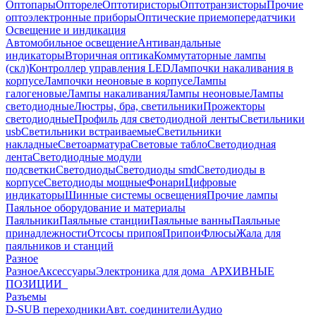
Оптопары
Оптореле
Оптотиристоры
Оптотранзисторы
Прочие
оптоэлектронные приборы
Оптические приемопередатчики
Освещение и индикация
Автомобильное освещение
Антивандальные
индикаторы
Вторичная оптика
Коммутаторные лампы
(скл)
Контроллер управления LED
Лампочки накаливания в
корпусе
Лампочки неоновые в корпусе
Лампы
галогеновые
Лампы накаливания
Лампы неоновые
Лампы
светодиодные
Люстры, бра, светильники
Прожекторы
светодиодные
Профиль для светодиодной ленты
Светильники
usb
Светильники встраиваемые
Светильники
накладные
Светоарматура
Световые табло
Светодиодная
лента
Светодиодные модули
подсветки
Светодиоды
Светодиоды smd
Светодиоды в
корпусе
Светодиоды мощные
Фонари
Цифровые
индикаторы
Шинные системы освещения
Прочие лампы
Паяльное оборудование и материалы
Паяльники
Паяльные станции
Паяльные ванны
Паяльные
принадлежности
Отсосы припоя
Припои
Флюсы
Жала для
паяльников и станций
Разное
Разное
Аксессуары
Электроника для дома
_АРХИВНЫЕ
ПОЗИЦИИ_
Разъемы
D-SUB переходники
Авт. соединители
Аудио