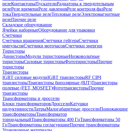
реле
Контакторы
Пускатели
Радиаторы к твердотельным
реле
Реле времени
Реле давления
Реле контроля фаз
Реле
тока
Твердотельные реле
Тепловые реле
Электромагнитные
реле
Прочие реле
Складское оборудование
Ячейки наборные
Оборудование для упаковки
Счетчики
Счетчики вращения
Счетчики гейгера
Счетчики
импульсов
Счетчики моточасов
Счетчики энергии
Тиристоры
Динисторы
Модули тиристорные
Низковольтные
тиристоры
Силовые тиристоры
Фототиристоры
Прочие
тиристоры
Транзисторы
IGBT силовые модули
IGBT транзисторы
RF СВЧ
транзисторы
Транзисторы биполярные (BJT)
Транзисторы
полевые (FET, MOSFET)
Фототранзисторы
Прочие
транзисторы
Трансформаторы и дроссели
Блоки трансформаторов
Дроссели
Катушки
индуктивности
Латры
Малогабаритные дроссели
Понижающие
трансформаторы
Трансформатор
тороидальный
Трансформаторы 400 Гц
Трансформаторы 50
Гц
Трансформаторы согласующие
Прочие трансформаторы
Упаковочные материалы