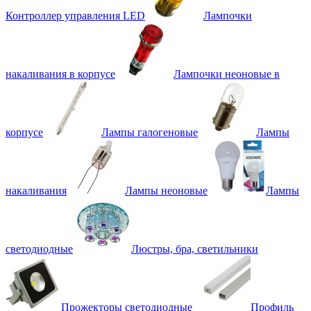
Контроллер управления LED
Лампочки
накаливания в корпусе
Лампочки неоновые в
корпусе
Лампы галогеновые
Лампы
накаливания
Лампы неоновые
Лампы
светодиодные
Люстры, бра, светильники
Прожекторы светодиодные
Профиль