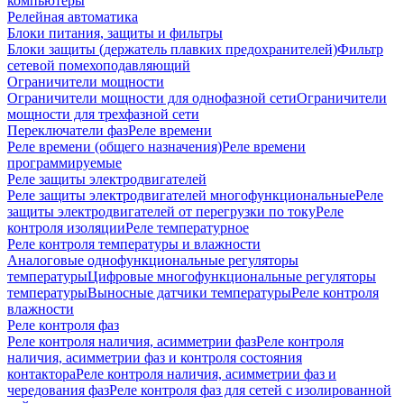
компьютеры
Релейная автоматика
Блоки питания, защиты и фильтры
Блоки защиты (держатель плавких предохранителей)
Фильтр
сетевой помехоподавляющий
Ограничители мощности
Ограничители мощности для однофазной сети
Ограничители
мощности для трехфазной сети
Переключатели фаз
Реле времени
Реле времени (общего назначения)
Реле времени
программируемые
Реле защиты электродвигателей
Реле защиты электродвигателей многофункциональные
Реле
защиты электродвигателей от перегрузки по току
Реле
контроля изоляции
Реле температурное
Реле контроля температуры и влажности
Аналоговые однофункциональные регуляторы
температуры
Цифровые многофункциональные регуляторы
температуры
Выносные датчики температуры
Реле контроля
влажности
Реле контроля фаз
Реле контроля наличия, асимметрии фаз
Реле контроля
наличия, асимметрии фаз и контроля состояния
контактора
Реле контроля наличия, асимметрии фаз и
чередования фаз
Реле контроля фаз для сетей с изолированной