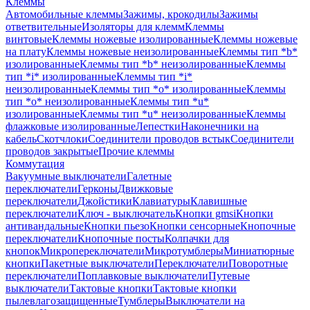
Клеммы
Автомобильные клеммы
Зажимы, крокодилы
Зажимы
ответвительные
Изоляторы для клемм
Клеммы
винтовые
Клеммы ножевые изолированные
Клеммы ножевые
на плату
Клеммы ножевые неизолированные
Клеммы тип *b*
изолированные
Клеммы тип *b* неизолированные
Клеммы
тип *i* изолированные
Клеммы тип *i*
неизолированные
Клеммы тип *o* изолированные
Клеммы
тип *o* неизолированные
Клеммы тип *u*
изолированные
Клеммы тип *u* неизолированные
Клеммы
флажковые изолированные
Лепестки
Наконечники на
кабель
Скотчлоки
Соединители проводов встык
Соединители
проводов закрытые
Прочие клеммы
Коммутация
Вакуумные выключатели
Галетные
переключатели
Герконы
Движковые
переключатели
Джойстики
Клавиатуры
Клавишные
переключатели
Ключ - выключатель
Кнопки gmsi
Кнопки
антивандальные
Кнопки пьезо
Кнопки сенсорные
Кнопочные
переключатели
Кнопочные посты
Колпачки для
кнопок
Микропереключатели
Микротумблеры
Миниатюрные
кнопки
Пакетные выключатели
Переключатели
Поворотные
переключатели
Поплавковые выключатели
Путевые
выключатели
Тактовые кнопки
Тактовые кнопки
пылевлагозащищенные
Тумблеры
Выключатели на