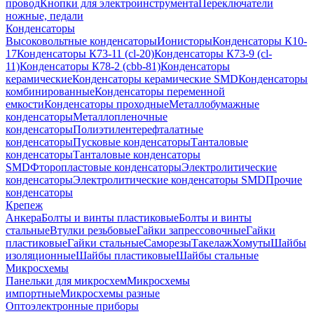
провод
Кнопки для электроинструмента
Переключатели
ножные, педали
Конденсаторы
Высоковольтные конденсаторы
Ионисторы
Конденсаторы К10-
17
Конденсаторы К73-11 (cl-20)
Конденсаторы К73-9 (cl-
11)
Конденсаторы К78-2 (cbb-81)
Конденсаторы
керамические
Конденсаторы керамические SMD
Конденсаторы
комбинированные
Конденсаторы переменной
емкости
Конденсаторы проходные
Металлобумажные
конденсаторы
Металлопленочные
конденсаторы
Полиэтилентерефталатные
конденсаторы
Пусковые конденсаторы
Танталовые
конденсаторы
Танталовые конденсаторы
SMD
Фторопластовые конденсаторы
Электролитические
конденсаторы
Электролитические конденсаторы SMD
Прочие
конденсаторы
Крепеж
Анкера
Болты и винты пластиковые
Болты и винты
стальные
Втулки резьбовые
Гайки запрессовочные
Гайки
пластиковые
Гайки стальные
Саморезы
Такелаж
Хомуты
Шайбы
изоляционные
Шайбы пластиковые
Шайбы стальные
Микросхемы
Панельки для микросхем
Микросхемы
импортные
Микросхемы разные
Оптоэлектронные приборы