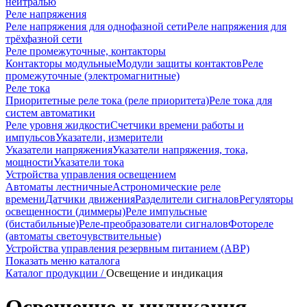
нейтралью
Реле напряжения
Реле напряжения для однофазной сети
Реле напряжения для
трёхфазной сети
Реле промежуточные, контакторы
Контакторы модульные
Модули защиты контактов
Реле
промежуточные (электромагнитные)
Реле тока
Приоритетные реле тока (реле приоритета)
Реле тока для
систем автоматики
Реле уровня жидкости
Счетчики времени работы и
импульсов
Указатели, измерители
Указатели напряжения
Указатели напряжения, тока,
мощности
Указатели тока
Устройства управления освещением
Автоматы лестничные
Астрономические реле
времени
Датчики движения
Разделители сигналов
Регуляторы
освещенности (диммеры)
Реле импульсные
(бистабильные)
Реле-преобразователи сигналов
Фотореле
(автоматы светочувствительные)
Устройства управления резервным питанием (АВР)
Показать меню каталога
Каталог продукции /
Освещение и индикация
Освещение и индикация