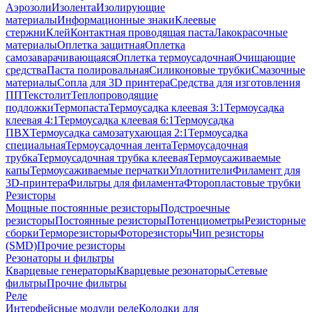
Аэрозоли
Изолента
Изолирующие
материалы
Информационные знаки
Клеевые
стержни
Клей
Контактная проводящая паста
Лакокрасочные
материалы
Оплетка защитная
Оплетка
самозаварачивающаяся
Оплетка термоусадочная
Очищающие
средства
Паста полировальная
Силиконовые трубки
Смазочные
материалы
Сопла для 3D принтера
Средства для изготовления
ПП
Текстолит
Теплопроводящие
подложки
Термопаста
Термоусадка клеевая 3:1
Термоусадка
клеевая 4:1
Термоусадка клеевая 6:1
Термоусадка
ПВХ
Термоусадка самозатухающая 2:1
Термоусадка
специальная
Термоусадочная лента
Термоусадочная
трубка
Термоусадочная трубка клеевая
Термоусаживаемые
капы
Термоусаживаемые перчатки
Уплотнители
Филамент для
3D-принтера
Фильтры для филамента
Фторопластовые трубки
Резисторы
Мощные постоянные резисторы
Подстроечные
резисторы
Постоянные резисторы
Потенциометры
Резисторные
сборки
Терморезисторы
Фоторезисторы
Чип резисторы
(SMD)
Прочие резисторы
Резонаторы и фильтры
Кварцевые генераторы
Кварцевые резонаторы
Сетевые
фильтры
Прочие фильтры
Реле
Интерфейсные модули реле
Колодки для