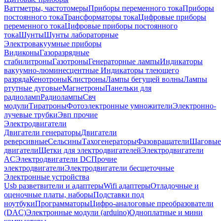
Ваттметры, частотомеры
Приборы переменного тока
Приборы
постоянного тока
Трансформаторы тока
Цифровые приборы
переменного тока
Цифровые приборы постоянного
тока
Шунты
Шунты лабораторные
Электровакуумные приборы
Видиконы
Газоразрядные
стабилитроны
Газотроны
Генераторные лампы
Индикаторы
вакуумно-люминесцентные
Индикаторы тлеющего
разряда
Кенотроны
Клистроны
Лампы бегущей волны
Лампы
ртутные дуговые
Магнетроны
Панельки для
радиоламп
Радиолампы
Свч
модули
Тиратроны
Фотоэлектронные умножители
Электронно-
лучевые трубки
Эвп прочие
Электродвигатели
Двигатели генераторы
Двигатели
реверсивные
Сельсины
Тахогенераторы
Фазовращатели
Шаговые
двигатели
Щетки для электродвигателей
Электродвигатели
AC
Электродвигатели DC
Прочие
электродвигатели
Электродвигатели бесщеточные
Электронные устройства
Usb разветвители и адаптеры
Wifi адаптеры
Отладочные и
оценочные платы, наборы
Подставки под
ноутбуки
Программаторы
Цифро-аналоговые преобразователи
(DAC)
Электронные модули (arduino)
Одноплатные и мини