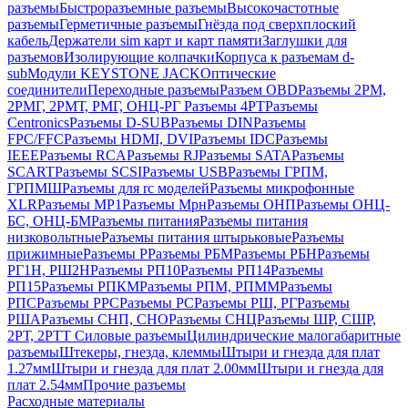
разъемы
Быстроразъемные разъемы
Высокочастотные
разъемы
Герметичные разъемы
Гнёзда под сверхплоский
кабель
Держатели sim карт и карт памяти
Заглушки для
разъемов
Изолирующие колпачки
Корпуса к разъемам d-
sub
Модули KEYSTONE JACK
Оптические
соединители
Переходные разъемы
Разъем OBD
Разъемы 2РМ,
2РМГ, 2РМТ, РМГ, ОНЦ-РГ
Разъемы 4РТ
Разъемы
Centronics
Разъемы D-SUB
Разъемы DIN
Разъемы
FPC/FFC
Разъемы HDMI, DVI
Разъемы IDC
Разъемы
IEEE
Разъемы RCA
Разъемы RJ
Разъемы SATA
Разъемы
SCART
Разъемы SCSI
Разъемы USB
Разъемы ГРПM,
ГРПМШ
Разъемы для rc моделей
Разъемы микрофонные
XLR
Разъемы МР1
Разъемы Мрн
Разъемы ОНП
Разъемы ОНЦ-
БС, ОНЦ-БМ
Разъемы питания
Разъемы питания
низковольтные
Разъемы питания штырьковые
Разъемы
прижимные
Разъемы Р
Разъемы РБМ
Разъемы РБН
Разъемы
РГ1Н, РШ2Н
Разъемы РП10
Разъемы РП14
Разъемы
РП15
Разъемы РПКМ
Разъемы РПМ, РПММ
Разъемы
РПС
Разъемы РРС
Разъемы РС
Разъемы РШ, РГ
Разъемы
РША
Разъемы СНП, СНО
Разъемы СНЦ
Разъемы ШР, СШР,
2РТ, 2РТТ
Силовые разъемы
Цилиндрические малогабаритные
разъемы
Штекеры, гнезда, клеммы
Штыри и гнезда для плат
1.27мм
Штыри и гнезда для плат 2.00мм
Штыри и гнезда для
плат 2.54мм
Прочие разъемы
Расходные материалы