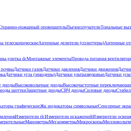
Охранно-пожарный оповещатель
Пьезоизлучатели
Тональные выз
ы телескопические
Антенные делители (сплиттеры)
Антенные от
ры-улитка dc
Монтажные элементы
Провода питания вентилятор
 почвы
Датчики газов
Датчики давления
Датчики движения
Датчи
ока
Датчики угла (энкодеры)
Датчики ультразвуковые
Датчики уско
е диоды
Высоковольтные диоды
Высокочастотные переключающи
иоды шоттки
Защитные диоды
СВЧ диоды
Силовые диоды
Стабил
аторы графические
Жк индикаторы символьные
Сенсорные экр
емления
Измерители rlc
Измерители искажений
Измерители освещ
мерительные
Манометры
Мегаомметры
Микроскопы
Милливольтм