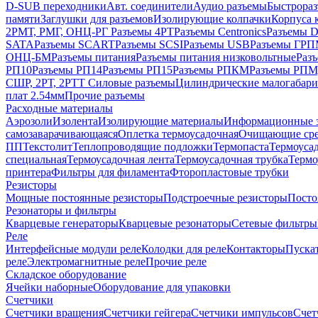
D-SUB переходники
Авт. соединители
Аудио разъемы
Быстрораз
памяти
Заглушки для разъемов
Изолирующие колпачки
Корпуса к
2РМТ, РМГ, ОНЦ-РГ
Разъемы 4РТ
Разъемы Centronics
Разъемы 
SATA
Разъемы SCART
Разъемы SCSI
Разъемы USB
Разъемы ГР
ОНЦ-БМ
Разъемы питания
Разъемы питания низковольтные
Раз
РП10
Разъемы РП14
Разъемы РП15
Разъемы РПКМ
Разъемы РП
СШР, 2РТ, 2РТТ
Силовые разъемы
Цилиндрические малогабари
плат 2.54мм
Прочие разъемы
Расходные материалы
Аэрозоли
Изолента
Изолирующие материалы
Информационные 
самозаварачивающаяся
Оплетка термоусадочная
Очищающие сре
ПП
Текстолит
Теплопроводящие подложки
Термопаста
Термоусад
специальная
Термоусадочная лента
Термоусадочная трубка
Термо
принтера
Фильтры для филамента
Фторопластовые трубки
Резисторы
Мощные постоянные резисторы
Подстроечные резисторы
Посто
Резонаторы и фильтры
Кварцевые генераторы
Кварцевые резонаторы
Сетевые фильтры
Реле
Интерфейсные модули реле
Колодки для реле
Контакторы
Пуска
реле
Электромагнитные реле
Прочие реле
Складское оборудование
Ячейки наборные
Оборудование для упаковки
Счетчики
Счетчики вращения
Счетчики гейгера
Счетчики импульсов
Счет