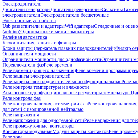
Электродвигатели
Двигатели генераторы
Двигатели реверсивные
Сельсины
Тахоге
электродвигатели
Электродвигатели бесщеточные
Электронные устройства
Usb разветвители и адаптеры
Wifi адаптеры
Отладочные и оцено
(arduino)
Одноплатные и мини компьютеры
Релейная автоматика
Блоки питания, защиты и фильтры
Блоки защиты (держатель плавких предохранителей)
Фильтр се
Ограничители мощности
Ограничители мощности для однофазной сети
Ограничители мо
Переключатели фаз
Реле времени
Реле времени (общего назначения)
Реле времени программируе
Реле защиты электродвигателей
Реле защиты электродвигателей многофункциональные
Реле за
Реле контроля температуры и влажности
Аналоговые однофункциональные регуляторы температуры
Ци
Реле контроля фаз
Реле контроля наличия, асимметрии фаз
Реле контроля наличия,
для сетей с изолированной нейтралью
Реле напряжения
Реле напряжения для однофазной сети
Реле напряжения для трё
Реле промежуточные, контакторы
Контакторы модульные
Модули защиты контактов
Реле промежу
Реле тока