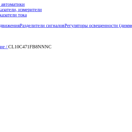
м автоматики
азатели, измерители
казатели тока
 движения
Разделители сигналов
Регуляторы освещенности (димм
ие /
CL10C471FB8NNNC