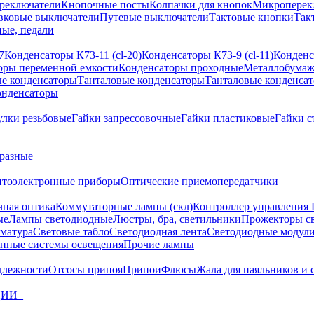
реключатели
Кнопочные посты
Колпачки для кнопок
Микроперек
вковые выключатели
Путевые выключатели
Тактовые кнопки
Так
ые, педали
7
Конденсаторы К73-11 (cl-20)
Конденсаторы К73-9 (cl-11)
Конденс
оры переменной емкости
Конденсаторы проходные
Металлобумаж
е конденсаторы
Танталовые конденсаторы
Танталовые конденса
онденсаторы
улки резьбовые
Гайки запрессовочные
Гайки пластиковые
Гайки с
разные
птоэлектронные приборы
Оптические приемопередатчики
чная оптика
Коммутаторные лампы (скл)
Контроллер управления
ые
Лампы светодиодные
Люстры, бра, светильники
Прожекторы с
матура
Световые табло
Светодиодная лента
Светодиодные модули
нные системы освещения
Прочие лампы
длежности
Отсосы припоя
Припои
Флюсы
Жала для паяльников и 
ЦИИ_