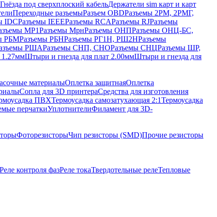
Гнёзда под сверхплоский кабель
Держатели sim карт и карт
тели
Переходные разъемы
Разъем OBD
Разъемы 2РМ, 2РМГ,
ы IDC
Разъемы IEEE
Разъемы RCA
Разъемы RJ
Разъемы
азъемы МР1
Разъемы Мрн
Разъемы ОНП
Разъемы ОНЦ-БС,
ы РБМ
Разъемы РБН
Разъемы РГ1Н, РШ2Н
Разъемы
азъемы РША
Разъемы СНП, СНО
Разъемы СНЦ
Разъемы ШР,
 1.27мм
Штыри и гнезда для плат 2.00мм
Штыри и гнезда для
асочные материалы
Оплетка защитная
Оплетка
риалы
Сопла для 3D принтера
Средства для изготовления
рмоусадка ПВХ
Термоусадка самозатухающая 2:1
Термоусадка
емые перчатки
Уплотнители
Филамент для 3D-
сторы
Фоторезисторы
Чип резисторы (SMD)
Прочие резисторы
Реле контроля фаз
Реле тока
Твердотельные реле
Тепловые