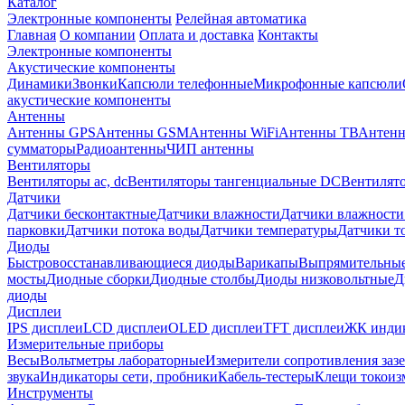
Каталог
Электронные компоненты
Релейная автоматика
Главная
О компании
Оплата и доставка
Контакты
Электронные компоненты
Акустические компоненты
Динамики
Звонки
Капсюли телефонные
Микрофонные капсюли
акустические компоненты
Антенны
Антенны GPS
Антенны GSM
Антенны WiFi
Антенны ТВ
Антенн
сумматоры
Радиоантенны
ЧИП антенны
Вентиляторы
Вентиляторы ac, dc
Вентиляторы тангенциальные DC
Вентилято
Датчики
Датчики бесконтактные
Датчики влажности
Датчики влажности
парковки
Датчики потока воды
Датчики температуры
Датчики т
Диоды
Быстровосстанавливающиеся диоды
Варикапы
Выпрямительны
мосты
Диодные сборки
Диодные столбы
Диоды низковольтные
Д
диоды
Дисплеи
IPS дисплеи
LCD дисплеи
OLED дисплеи
TFT дисплеи
ЖК индик
Измерительные приборы
Весы
Вольтметры лабораторные
Измерители сопротивления заз
звука
Индикаторы сети, пробники
Кабель-тестеры
Клещи токоиз
Инструменты