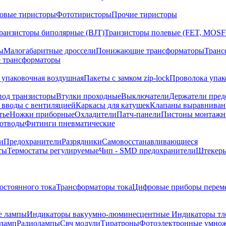
овые тиристоры
Фототиристоры
Прочие тиристоры
ранзисторы биполярные (BJT)
Транзисторы полевые (FET, MOSF
ы
Малогабаритные дроссели
Понижающие трансформаторы
Транс
 трансформаторы
 упаковочная воздушная
Пакеты с замком zip-lock
Проволока упак
под транзисторы
Втулки проходные
Выключатели
Держатели пред
 вводы с вентиляцией
Каркасы для катушек
Клапаны выравниван
тье
Ножки приборные
Охладители
Патч-панели
Пистоны монтажн
отводы
Фитинги пневматические
и
Предохранители
Разрядники
Самовосстанавливающиеся
ты
Термостаты регулируемые
Чип - SMD предохранители
Штекеры
остоянного тока
Трансформаторы тока
Цифровые приборы переме
е лампы
Индикаторы вакуумно-люминесцентные
Индикаторы тл
оламп
Радиолампы
Свч модули
Тиратроны
Фотоэлектронные умно