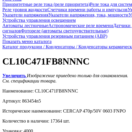
Приоритетные реле тока (реле приоритета)
Реле тока для систе
Реле уровня жидкости
Счетчики времени работы и импульсов
Ук
Указатели напряжения
Указатели напряжения, тока, мощности
У
Устройства управления освещением
Автоматы лестничные
Астрономические реле времени
Датчики
сигналов
Фотореле (автоматы светочувствительные)
Устройства управления резервным питанием (АВР)
Показать меню каталога
Каталог продукции /
Конденсаторы /
Конденсаторы керамическ
CL10C471FB8NNNC
Увеличить
Изображение приведено только для ознакомления.
См. спецификации товара.
Наименование:
CL10C471FB8NNNC
Артикул:
863454n5
Историческое наименование:
CERCAP 470p/50V 0603 FNPO
Количество в наличии:
17364 шт.
Упаковка:
4000