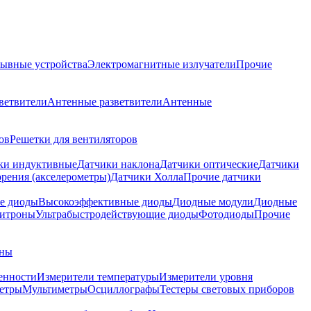
ывные устройства
Электромагнитные излучатели
Прочие
ветвители
Антенные разветвители
Антенные
ов
Решетки для вентиляторов
ки индуктивные
Датчики наклона
Датчики оптические
Датчики
рения (акселерометры)
Датчики Холла
Прочие датчики
е диоды
Высокоэффективные диоды
Диодные модули
Диодные
итроны
Ультрабыстродействующие диоды
Фотодиоды
Прочие
аны
енности
Измерители температуры
Измерители уровня
етры
Мультиметры
Осциллографы
Тестеры световых приборов