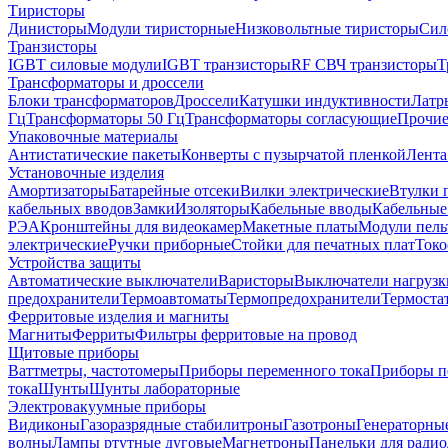
Тиристоры
Динисторы
Модули тиристорные
Низковольтные тиристоры
Сил
Транзисторы
IGBT силовые модули
IGBT транзисторы
RF СВЧ транзисторы
Т
Трансформаторы и дроссели
Блоки трансформаторов
Дроссели
Катушки индуктивности
Латр
Гц
Трансформаторы 50 Гц
Трансформаторы согласующие
Прочие
Упаковочные материалы
Антистатические пакеты
Конверты с пузырчатой пленкой
Лента
Установочные изделия
Амортизаторы
Батарейные отсеки
Вилки электрические
Втулки 
кабельных вводов
Замки
Изоляторы
Кабельные вводы
Кабельные
РЭА
Кронштейны для видеокамер
Макетные платы
Модули пель
электрические
Ручки приборные
Стойки для печатных плат
Токо
Устройства защиты
Автоматические выключатели
Варисторы
Выключатели нагрузк
предохранители
Термоавтоматы
Термопредохранители
Термоста
Ферритовые изделия и магниты
Магниты
Ферриты
Фильтры ферритовые на провод
Щитовые приборы
Ваттметры, частотомеры
Приборы переменного тока
Приборы п
тока
Шунты
Шунты лабораторные
Электровакуумные приборы
Видиконы
Газоразрядные стабилитроны
Газотроны
Генераторны
волны
Лампы ртутные дуговые
Магнетроны
Панельки для ради