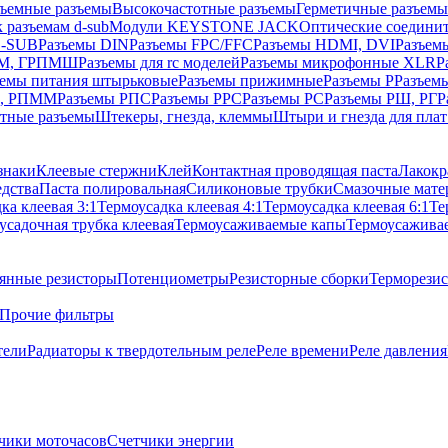
ъемные разъемы
Высокочастотные разъемы
Герметичные разъемы
 разъемам d-sub
Модули KEYSTONE JACK
Оптические соедини
D-SUB
Разъемы DIN
Разъемы FPC/FFC
Разъемы HDMI, DVI
Разъем
ПM, ГРПМШ
Разъемы для rc моделей
Разъемы микрофонные XLR
Р
ъемы питания штырьковые
Разъемы прижимные
Разъемы Р
Разъем
М, РПММ
Разъемы РПС
Разъемы РРС
Разъемы РС
Разъемы РШ, РГ
Р
тные разъемы
Штекеры, гнезда, клеммы
Штыри и гнезда для плат
знаки
Клеевые стержни
Клей
Контактная проводящая паста
Лакокр
дства
Паста полировальная
Силиконовые трубки
Смазочные мате
ка клеевая 3:1
Термоусадка клеевая 4:1
Термоусадка клеевая 6:1
Те
усадочная трубка клеевая
Термоусаживаемые капы
Термоусажива
янные резисторы
Потенциометры
Резисторные сборки
Терморези
Прочие фильтры
тели
Радиаторы к твердотельным реле
Реле времени
Реле давления
чики моточасов
Счетчики энергии