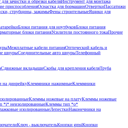
для зачистки и обрезки кабеля
Инструмент для монтажа
ие приспособления
Оснастка для бормашин
Отвертки
Пассатижи
ски, струбцины, зажимы
Фены строительные
Ящики для
атарейки
Блоки питания для ноутбуков
Блоки питания
рматорные блоки питания
Усилители постоянного тока
Прочие
уры
Межплатные кабели питания
Оптический кабель и
ые шнуры
Соединительные авто шнуры
Телефонный
а
Сдвижные вкладыши
Скобы для крепления кабеля
Труба
 на динрейку
Клеммники нажимные
Клеммники
изолированные
Клеммы ножевые на плату
Клеммы ножевые
п *i* неизолированные
Клеммы тип *o*
лажковые изолированные
Лепестки
Наконечники на
лючатели
Ключ - выключатель
Кнопки gmsi
Кнопки