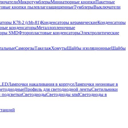
лючатели
Микротумблеры
Миниатюрные кнопки
Пакетные
товые кнопки пылевлагозащищенные
Тумблеры
Выключатели
аторы К78-2 (cbb-81)
Конденсаторы керамические
Конденсаторы
ные конденсаторы
Металлопленочные
торы SMD
Фторопластовые конденсаторы
Электролитические
тальные
Саморезы
Такелаж
Хомуты
Шайбы изоляционные
Шайбы
 LED
Лампочки накаливания в корпусе
Лампочки неоновые в
ветодиодные
Профиль для светодиодной ленты
Светильники
 подсветки
Светодиоды
Светодиоды smd
Светодиоды в
станций