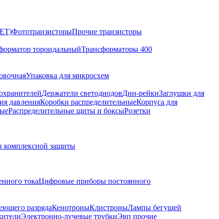
ET)
Фототранзисторы
Прочие транзисторы
форматор тороидальный
Трансформаторы 400
овочная
Упаковка для микросхем
охранителей
Держатели светодиодов
Дин-рейки
Заглушки для
ия давления
Коробки распределительные
Корпуса для
ые
Распределительные щиты и боксы
Розетки
 комплексной защиты
нного тока
Цифровые приборы постоянного
еющего разряда
Кенотроны
Клистроны
Лампы бегущей
жители
Электронно-лучевые трубки
Эвп прочие