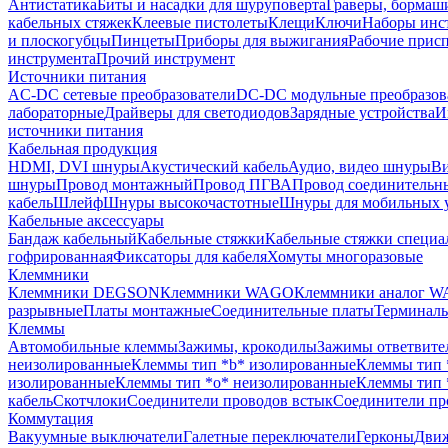
Антистатика
Биты и насадки для шуруповерта
Граверы, борма
кабельных стяжек
Клеевые пистолеты
Клещи
Ключи
Наборы инс
и плоскогубцы
Пинцеты
Приборы для выжигания
Рабочие прис
инструмента
Прочий инструмент
Источники питания
AC-DC сетевые преобразователи
DC-DC модульные преобразов
лабораторные
Драйверы для светодиодов
Зарядные устройства
И
источники питания
Кабельная продукция
HDMI, DVI шнуры
Акустический кабель
Аудио, видео шнуры
Ви
шнуры
Провод монтажный
Провод ПГВА
Провод соединительн
кабель
Шлейф
Шнуры высокочастотные
Шнуры для мобильных 
Кабельные аксессуары
Бандаж кабельный
Кабельные стяжки
Кабельные стяжки специа
гофрированная
Фиксаторы для кабеля
Хомуты многоразовые
Клеммники
Клеммники DEGSON
Клеммники WAGO
Клеммники аналог 
разрывные
Платы монтажные
Соединительные платы
Терминаль
Клеммы
Автомобильные клеммы
Зажимы, крокодилы
Зажимы ответвите
неизолированные
Клеммы тип *b* изолированные
Клеммы тип 
изолированные
Клеммы тип *o* неизолированные
Клеммы тип 
кабель
Скотчлоки
Соединители проводов встык
Соединители пр
Коммутация
Вакуумные выключатели
Галетные переключатели
Герконы
Движ