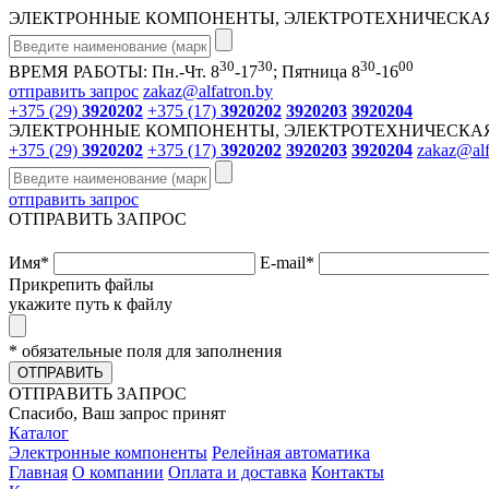
ЭЛЕКТРОННЫЕ КОМПОНЕНТЫ, ЭЛЕКТРОТЕХНИЧЕСКАЯ
30
30
30
00
ВРЕМЯ РАБОТЫ: Пн.-Чт. 8
-17
; Пятница 8
-16
отправить запрос
zakaz@alfatron.by
+375 (29)
3920202
+375 (17)
3920202
3920203
3920204
ЭЛЕКТРОННЫЕ КОМПОНЕНТЫ, ЭЛЕКТРОТЕХНИЧЕСКАЯ
+375 (29)
3920202
+375 (17)
3920202
3920203
3920204
zakaz@alf
отправить запрос
ОТПРАВИТЬ ЗАПРОС
Имя
*
E-mail
*
Прикрепить файлы
укажите путь к файлу
* обязательные поля для заполнения
ОТПРАВИТЬ
ОТПРАВИТЬ ЗАПРОС
Спасибо, Ваш запрос принят
Каталог
Электронные компоненты
Релейная автоматика
Главная
О компании
Оплата и доставка
Контакты