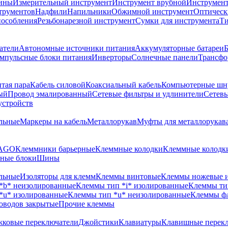
шины
Измерительный инструмент
Инструмент врубной
Инструмент 
трументов
Надфили
Напильники
Обжимной инструмент
Оптическ
пособления
Резьбонарезной инструмент
Сумки для инструмента
Ти
атели
Автономные источники питания
Аккумуляторные батареи
Б
мпульсные блоки питания
Инверторы
Солнечные панели
Трансфо
тая пара
Кабель силовой
Коаксиальный кабель
Компьютерные шн
ый
Провод эмалированный
Сетевые фильтры и удлинители
Сетев
устройств
льные
Маркеры на кабель
Металлорукав
Муфты для металлорукав
WAGO
Клеммники барьерные
Клеммные колодки
Клеммные колодки
ные блоки
Шины
льные
Изоляторы для клемм
Клеммы винтовые
Клеммы ножевые 
*b* неизолированные
Клеммы тип *i* изолированные
Клеммы ти
*u* изолированные
Клеммы тип *u* неизолированные
Клеммы ф
оводов закрытые
Прочие клеммы
ковые переключатели
Джойстики
Клавиатуры
Клавишные перек