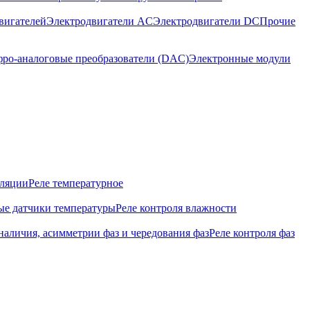
вигателей
Электродвигатели AC
Электродвигатели DC
Прочие
ро-аналоговые преобразователи (DAC)
Электронные модули
оляции
Реле температурное
е датчики температуры
Реле контроля влажности
наличия, асимметрии фаз и чередования фаз
Реле контроля фаз