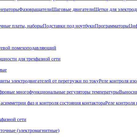
нераторы
Фазовращатели
Шаговые двигатели
Щетки для электрод
чные платы, наборы
Подставки под ноутбуки
Программаторы
Циф
тевой помехоподавляющий
щности для трехфазной сети
мые
щиты электродвигателей от перегрузки по току
Реле контроля из
фровые многофункциональные регуляторы температуры
Выносны
 асимметрии фаз и контроля состояния контактора
Реле контроля 
хфазной сети
точные (электромагнитные)