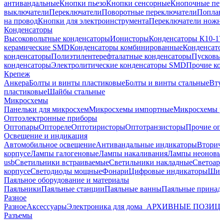
антивандальные
Кнопки пьезо
Кнопки сенсорные
Кнопочные пе
выключатели
Переключатели
Поворотные переключатели
Попла
на провод
Кнопки для электроинструмента
Переключатели ножн
Конденсаторы
Высоковольтные конденсаторы
Ионисторы
Конденсаторы К10-1
керамические SMD
Конденсаторы комбинированные
Конденсат
конденсаторы
Полиэтилентерефталатные конденсаторы
Пусковы
конденсаторы
Электролитические конденсаторы SMD
Прочие к
Крепеж
Анкера
Болты и винты пластиковые
Болты и винты стальные
Вт
пластиковые
Шайбы стальные
Микросхемы
Панельки для микросхем
Микросхемы импортные
Микросхемы 
Оптоэлектронные приборы
Оптопары
Оптореле
Оптотиристоры
Оптотранзисторы
Прочие о
Освещение и индикация
Автомобильное освещение
Антивандальные индикаторы
Втори
корпусе
Лампы галогеновые
Лампы накаливания
Лампы неонов
usb
Светильники встраиваемые
Светильники накладные
Светоар
корпусе
Светодиоды мощные
Фонари
Цифровые индикаторы
Ши
Паяльное оборудование и материалы
Паяльники
Паяльные станции
Паяльные ванны
Паяльные прина
Разное
Разное
Аксессуары
Электроника для дома
_АРХИВНЫЕ ПОЗИ
Разъемы