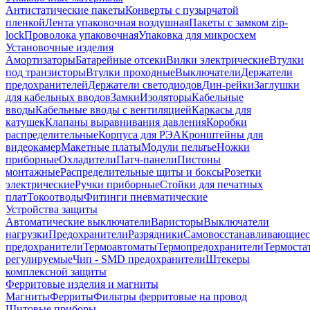
Антистатические пакеты
Конверты с пузырчатой
пленкой
Лента упаковочная воздушная
Пакеты с замком zip-
lock
Проволока упаковочная
Упаковка для микросхем
Установочные изделия
Амортизаторы
Батарейные отсеки
Вилки электрические
Втулки
под транзисторы
Втулки проходные
Выключатели
Держатели
предохранителей
Держатели светодиодов
Дин-рейки
Заглушки
для кабельных вводов
Замки
Изоляторы
Кабельные
вводы
Кабельные вводы с вентиляцией
Каркасы для
катушек
Клапаны выравнивания давления
Коробки
распределительные
Корпуса для РЭА
Кронштейны для
видеокамер
Макетные платы
Модули пельтье
Ножки
приборные
Охладители
Патч-панели
Пистоны
монтажные
Распределительные щиты и боксы
Розетки
электрические
Ручки приборные
Стойки для печатных
плат
Токоотводы
Фитинги пневматические
Устройства защиты
Автоматические выключатели
Варисторы
Выключатели
нагрузки
Предохранители
Разрядники
Самовосстанавливающиес
предохранители
Термоавтоматы
Термопредохранители
Термоста
регулируемые
Чип - SMD предохранители
Штекеры
комплексной защиты
Ферритовые изделия и магниты
Магниты
Ферриты
Фильтры ферритовые на провод
Щитовые приборы