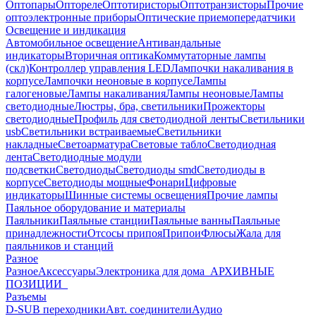
Оптопары
Оптореле
Оптотиристоры
Оптотранзисторы
Прочие
оптоэлектронные приборы
Оптические приемопередатчики
Освещение и индикация
Автомобильное освещение
Антивандальные
индикаторы
Вторичная оптика
Коммутаторные лампы
(скл)
Контроллер управления LED
Лампочки накаливания в
корпусе
Лампочки неоновые в корпусе
Лампы
галогеновые
Лампы накаливания
Лампы неоновые
Лампы
светодиодные
Люстры, бра, светильники
Прожекторы
светодиодные
Профиль для светодиодной ленты
Светильники
usb
Светильники встраиваемые
Светильники
накладные
Светоарматура
Световые табло
Светодиодная
лента
Светодиодные модули
подсветки
Светодиоды
Светодиоды smd
Светодиоды в
корпусе
Светодиоды мощные
Фонари
Цифровые
индикаторы
Шинные системы освещения
Прочие лампы
Паяльное оборудование и материалы
Паяльники
Паяльные станции
Паяльные ванны
Паяльные
принадлежности
Отсосы припоя
Припои
Флюсы
Жала для
паяльников и станций
Разное
Разное
Аксессуары
Электроника для дома
_АРХИВНЫЕ
ПОЗИЦИИ_
Разъемы
D-SUB переходники
Авт. соединители
Аудио