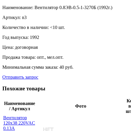
Наименование:
Вентилятор 0.8ЭВ-0.5-1-3270Б (1992г.)
Артикул:
n3
Количество в наличии:
<10 шт.
Год выпуска:
1992
Цена:
договорная
Продажа товара:
опт., мел.опт.
Минимальная сумма заказа:
40 руб.
Отправить запрос
Похожие товары
К
Наименование
Фото
в
/ Артикул
ш
Вентилятор
120х38 220VAC
0.13A