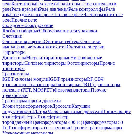
реле
Контакторы
Пускатели
Радиаторы к твердотельным
реле
Реле времени
Реле давления
Реле контроля фаз
Реле
тока
Твердотельные реле
Тепловые реле
Электромагнитные
реле
Прочие реле
Складское оборудование
Ячейки наборные
Оборудование для упаковки
Счетчики
Счетчики вращения
Счетчики гейгера
Счетчики
импульсов
Счетчики моточасов
Счетчики энергии
Тиристоры
Динисторы
Модули тиристорные
Низковольтные
тиристоры
Силовые тиристоры
Фототиристоры
Прочие
тиристоры
Транзисторы
IGBT силовые модули
IGBT транзисторы
RF СВЧ
транзисторы
Транзисторы биполярные (BJT)
Транзисторы
полевые (FET, MOSFET)
Фототранзисторы
Прочие
транзисторы
Трансформаторы и дроссели
Блоки трансформаторов
Дроссели
Катушки
индуктивности
Латры
Малогабаритные дроссели
Понижающие
трансформаторы
Трансформатор
тороидальный
Трансформаторы 400 Гц
Трансформаторы 50
Гц
Трансформаторы согласующие
Прочие трансформаторы
Упаковочные материалы