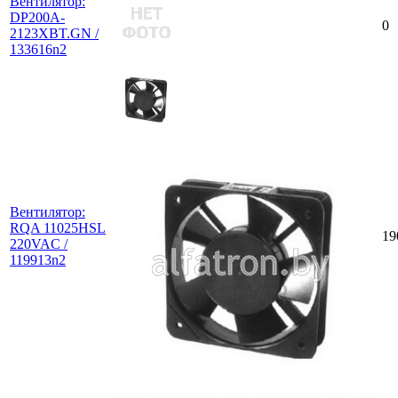
Вентилятор:
DP200A-
0
2123XBT.GN /
133616n2
Вентилятор:
RQA 11025HSL
19
220VAC /
119913n2