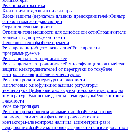
компьютеры
Релейная автоматика
Блоки питания, защиты и фильтры
Блоки защиты (держатель плавких предохранителей)
Фильтр
сетевой помехоподавляющий
Ограничители мощности
Ограничители мощности для однофазной сети
Ограничители
мощности для трехфазной сети
Переключатели фаз
Реле времени
Реле времени (общего назначения)
Реле времени
программируемые
Реле защиты электродвигателей
Реле защиты электродвигателей многофункциональные
Реле
защиты электродвигателей от перегрузки по току
Реле
контроля изоляции
Реле температурное
Реле контроля температуры и влажности
Аналоговые однофункциональные регуляторы
температуры
Цифровые многофункциональные регуляторы
температуры
Выносные датчики температуры
Реле контроля
влажности
Реле контроля фаз
Реле контроля наличия, асимметрии фаз
Реле контроля
наличия, асимметрии фаз и контроля состояния
контактора
Реле контроля наличия, асимметрии фаз и
чередования фаз
Реле контроля фаз для сетей с изолированной