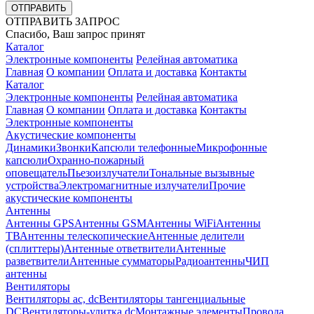
ОТПРАВИТЬ
ОТПРАВИТЬ ЗАПРОС
Спасибо, Ваш запрос принят
Каталог
Электронные компоненты
Релейная автоматика
Главная
О компании
Оплата и доставка
Контакты
Каталог
Электронные компоненты
Релейная автоматика
Главная
О компании
Оплата и доставка
Контакты
Электронные компоненты
Акустические компоненты
Динамики
Звонки
Капсюли телефонные
Микрофонные
капсюли
Охранно-пожарный
оповещатель
Пьезоизлучатели
Тональные вызывные
устройства
Электромагнитные излучатели
Прочие
акустические компоненты
Антенны
Антенны GPS
Антенны GSM
Антенны WiFi
Антенны
ТВ
Антенны телескопические
Антенные делители
(сплиттеры)
Антенные ответвители
Антенные
разветвители
Антенные сумматоры
Радиоантенны
ЧИП
антенны
Вентиляторы
Вентиляторы ac, dc
Вентиляторы тангенциальные
DC
Вентиляторы-улитка dc
Монтажные элементы
Провода