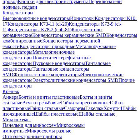
провод
Кнопки для электроинструмента
Переключатели
ножные, педали
Конденсаторы
Высоковольтные конденсаторы
Ионисторы
Конденсаторы К10-
17
Конденсаторы К73-11 (cl-20)
Конденсаторы К73-9 (cl-
11)
Конденсаторы К78-2 (cbb-81)
Конденсаторы
керамические
Конденсаторы керамические SMD
Конденсаторы
комбинированные
Конденсаторы переменной
емкости
Конденсаторы проходные
Металлобумажные
конденсаторы
Металлопленочные
конденсаторы
Полиэтилентерефталатные
конденсаторы
Пусковые конденсаторы
Танталовые
конденсаторы
Танталовые конденсаторы
SMD
Фторопластовые конденсаторы
Электролитические
конденсаторы
Электролитические конденсаторы SMD
Прочие
конденсаторы
Крепеж
Анкера
Болты и винты пластиковые
Болты и винты
стальные
Втулки резьбовые
Гайки запрессовочные
Гайки
пластиковые
Гайки стальные
Саморезы
Такелаж
Хомуты
Шайбы
изоляционные
Шайбы пластиковые
Шайбы стальные
Микросхемы
Панельки для микросхем
Микросхемы
импортные
Микросхемы разные
Оптоэлектронные приборы