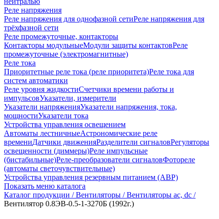
нейтралью
Реле напряжения
Реле напряжения для однофазной сети
Реле напряжения для
трёхфазной сети
Реле промежуточные, контакторы
Контакторы модульные
Модули защиты контактов
Реле
промежуточные (электромагнитные)
Реле тока
Приоритетные реле тока (реле приоритета)
Реле тока для
систем автоматики
Реле уровня жидкости
Счетчики времени работы и
импульсов
Указатели, измерители
Указатели напряжения
Указатели напряжения, тока,
мощности
Указатели тока
Устройства управления освещением
Автоматы лестничные
Астрономические реле
времени
Датчики движения
Разделители сигналов
Регуляторы
освещенности (диммеры)
Реле импульсные
(бистабильные)
Реле-преобразователи сигналов
Фотореле
(автоматы светочувствительные)
Устройства управления резервным питанием (АВР)
Показать меню каталога
Каталог продукции /
Вентиляторы /
Вентиляторы ac, dc /
Вентилятор 0.8ЭВ-0.5-1-3270Б (1992г.)