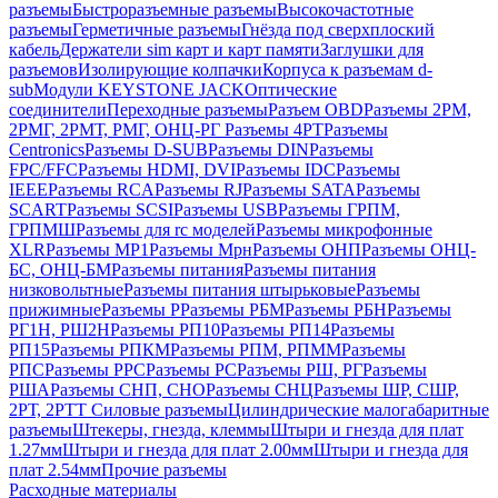
разъемы
Быстроразъемные разъемы
Высокочастотные
разъемы
Герметичные разъемы
Гнёзда под сверхплоский
кабель
Держатели sim карт и карт памяти
Заглушки для
разъемов
Изолирующие колпачки
Корпуса к разъемам d-
sub
Модули KEYSTONE JACK
Оптические
соединители
Переходные разъемы
Разъем OBD
Разъемы 2РМ,
2РМГ, 2РМТ, РМГ, ОНЦ-РГ
Разъемы 4РТ
Разъемы
Centronics
Разъемы D-SUB
Разъемы DIN
Разъемы
FPC/FFC
Разъемы HDMI, DVI
Разъемы IDC
Разъемы
IEEE
Разъемы RCA
Разъемы RJ
Разъемы SATA
Разъемы
SCART
Разъемы SCSI
Разъемы USB
Разъемы ГРПM,
ГРПМШ
Разъемы для rc моделей
Разъемы микрофонные
XLR
Разъемы МР1
Разъемы Мрн
Разъемы ОНП
Разъемы ОНЦ-
БС, ОНЦ-БМ
Разъемы питания
Разъемы питания
низковольтные
Разъемы питания штырьковые
Разъемы
прижимные
Разъемы Р
Разъемы РБМ
Разъемы РБН
Разъемы
РГ1Н, РШ2Н
Разъемы РП10
Разъемы РП14
Разъемы
РП15
Разъемы РПКМ
Разъемы РПМ, РПММ
Разъемы
РПС
Разъемы РРС
Разъемы РС
Разъемы РШ, РГ
Разъемы
РША
Разъемы СНП, СНО
Разъемы СНЦ
Разъемы ШР, СШР,
2РТ, 2РТТ
Силовые разъемы
Цилиндрические малогабаритные
разъемы
Штекеры, гнезда, клеммы
Штыри и гнезда для плат
1.27мм
Штыри и гнезда для плат 2.00мм
Штыри и гнезда для
плат 2.54мм
Прочие разъемы
Расходные материалы