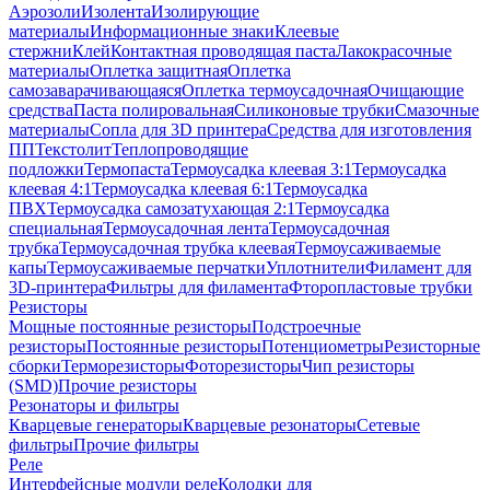
Аэрозоли
Изолента
Изолирующие
материалы
Информационные знаки
Клеевые
стержни
Клей
Контактная проводящая паста
Лакокрасочные
материалы
Оплетка защитная
Оплетка
самозаварачивающаяся
Оплетка термоусадочная
Очищающие
средства
Паста полировальная
Силиконовые трубки
Смазочные
материалы
Сопла для 3D принтера
Средства для изготовления
ПП
Текстолит
Теплопроводящие
подложки
Термопаста
Термоусадка клеевая 3:1
Термоусадка
клеевая 4:1
Термоусадка клеевая 6:1
Термоусадка
ПВХ
Термоусадка самозатухающая 2:1
Термоусадка
специальная
Термоусадочная лента
Термоусадочная
трубка
Термоусадочная трубка клеевая
Термоусаживаемые
капы
Термоусаживаемые перчатки
Уплотнители
Филамент для
3D-принтера
Фильтры для филамента
Фторопластовые трубки
Резисторы
Мощные постоянные резисторы
Подстроечные
резисторы
Постоянные резисторы
Потенциометры
Резисторные
сборки
Терморезисторы
Фоторезисторы
Чип резисторы
(SMD)
Прочие резисторы
Резонаторы и фильтры
Кварцевые генераторы
Кварцевые резонаторы
Сетевые
фильтры
Прочие фильтры
Реле
Интерфейсные модули реле
Колодки для