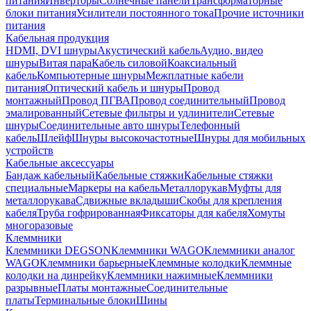
питания
Инверторы
Солнечные панели
Трансформаторные
блоки питания
Усилители постоянного тока
Прочие источники
питания
Кабельная продукция
HDMI, DVI шнуры
Акустический кабель
Аудио, видео
шнуры
Витая пара
Кабель силовой
Коаксиальный
кабель
Компьютерные шнуры
Межплатные кабели
питания
Оптический кабель и шнуры
Провод
монтажный
Провод ПГВА
Провод соединительный
Провод
эмалированный
Сетевые фильтры и удлинители
Сетевые
шнуры
Соединительные авто шнуры
Телефонный
кабель
Шлейф
Шнуры высокочастотные
Шнуры для мобильных
устройств
Кабельные аксессуары
Бандаж кабельный
Кабельные стяжки
Кабельные стяжки
специальные
Маркеры на кабель
Металлорукав
Муфты для
металлорукава
Сдвижные вкладыши
Скобы для крепления
кабеля
Труба гофрированная
Фиксаторы для кабеля
Хомуты
многоразовые
Клеммники
Клеммники DEGSON
Клеммники WAGO
Клеммники аналог
WAGO
Клеммники барьерные
Клеммные колодки
Клеммные
колодки на динрейку
Клеммники нажимные
Клеммники
разрывные
Платы монтажные
Соединительные
платы
Терминальные блоки
Шины