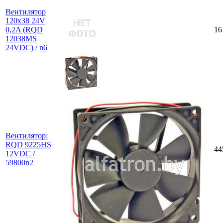
Вентилятор
120х38 24V
0,2A (RQD
16
12038MS
24VDC) / n6
Вентилятор:
RQD 9225HS
44
12VDC /
59800n2