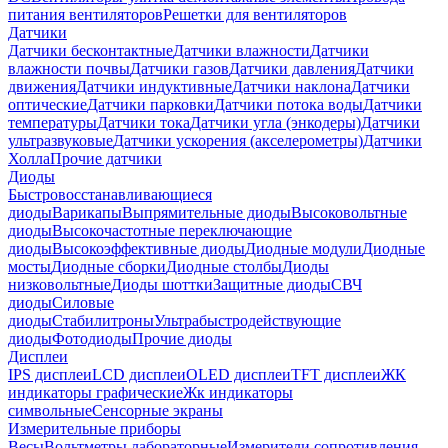
питания вентиляторов
Решетки для вентиляторов
Датчики
Датчики бесконтактные
Датчики влажности
Датчики
влажности почвы
Датчики газов
Датчики давления
Датчики
движения
Датчики индуктивные
Датчики наклона
Датчики
оптические
Датчики парковки
Датчики потока воды
Датчики
температуры
Датчики тока
Датчики угла (энкодеры)
Датчики
ультразвуковые
Датчики ускорения (акселерометры)
Датчики
Холла
Прочие датчики
Диоды
Быстровосстанавливающиеся
диоды
Варикапы
Выпрямительные диоды
Высоковольтные
диоды
Высокочастотные переключающие
диоды
Высокоэффективные диоды
Диодные модули
Диодные
мосты
Диодные сборки
Диодные столбы
Диоды
низковольтные
Диоды шоттки
Защитные диоды
СВЧ
диоды
Силовые
диоды
Стабилитроны
Ультрабыстродействующие
диоды
Фотодиоды
Прочие диоды
Дисплеи
IPS дисплеи
LCD дисплеи
OLED дисплеи
TFT дисплеи
ЖК
индикаторы графические
Жк индикаторы
символьные
Сенсорные экраны
Измерительные приборы
Весы
Вольтметры лабораторные
Измерители сопротивления