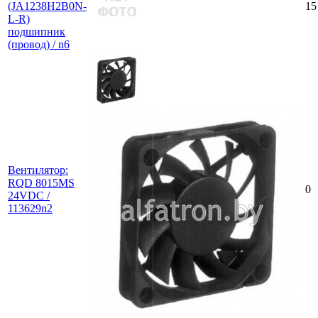
(JA1238H2B0N-
15
L-R)
подшипник
(провод) / n6
Вентилятор:
RQD 8015MS
0
24VDC /
113629n2