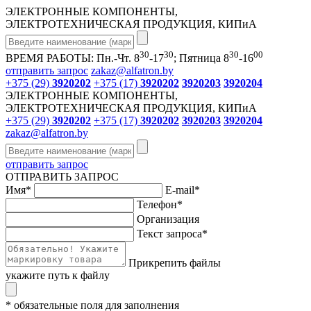
ЭЛЕКТРОННЫЕ КОМПОНЕНТЫ,
ЭЛЕКТРОТЕХНИЧЕСКАЯ ПРОДУКЦИЯ, КИПиА
30
30
30
00
ВРЕМЯ РАБОТЫ: Пн.-Чт. 8
-17
; Пятница 8
-16
отправить запрос
zakaz@alfatron.by
+375 (29)
3920202
+375 (17)
3920202
3920203
3920204
ЭЛЕКТРОННЫЕ КОМПОНЕНТЫ,
ЭЛЕКТРОТЕХНИЧЕСКАЯ ПРОДУКЦИЯ, КИПиА
+375 (29)
3920202
+375 (17)
3920202
3920203
3920204
zakaz@alfatron.by
отправить запрос
ОТПРАВИТЬ ЗАПРОС
Имя
*
E-mail
*
Телефон
*
Организация
Текст запроса
*
Прикрепить файлы
укажите путь к файлу
* обязательные поля для заполнения