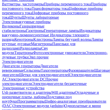
Ваттметры, частотомеры
Приборы переменного тока
Приборы
постоянного тока
Трансформаторы тока
Цифровые приборы
переменного тока
Цифровые приборы постоянного
тока
Шунты
Шунты лабораторные
Электровакуумные приборы
Видиконы
Газоразрядные
стабилитроны
Газотроны
Генераторные лампы
Индикаторы
вакуумно-люминесцентные
Индикаторы тлеющего
разряда
Кенотроны
Клистроны
Лампы бегущей волны
Лампы
ртутные дуговые
Магнетроны
Панельки для
радиоламп
Радиолампы
Свч
модули
Тиратроны
Фотоэлектронные умножители
Электронно-
лучевые трубки
Эвп прочие
Электродвигатели
Двигатели генераторы
Двигатели
реверсивные
Сельсины
Тахогенераторы
Фазовращатели
Шаговые
двигатели
Щетки для электродвигателей
Электродвигатели
AC
Электродвигатели DC
Прочие
электродвигатели
Электродвигатели бесщеточные
Электронные устройства
Usb разветвители и адаптеры
Wifi адаптеры
Отладочные и
оценочные платы, наборы
Подставки под
ноутбуки
Программаторы
Цифро-аналоговые преобразователи
(DAC)
Электронные модули (arduino)
Одноплатные и мини