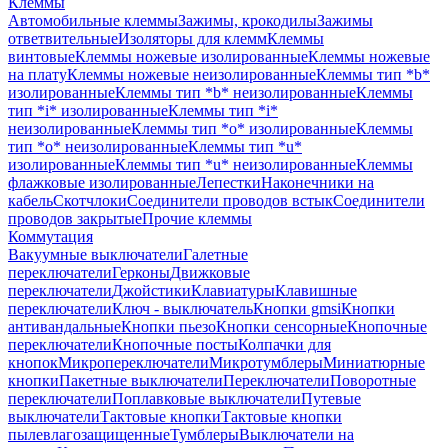
Клеммы
Автомобильные клеммы
Зажимы, крокодилы
Зажимы
ответвительные
Изоляторы для клемм
Клеммы
винтовые
Клеммы ножевые изолированные
Клеммы ножевые
на плату
Клеммы ножевые неизолированные
Клеммы тип *b*
изолированные
Клеммы тип *b* неизолированные
Клеммы
тип *i* изолированные
Клеммы тип *i*
неизолированные
Клеммы тип *o* изолированные
Клеммы
тип *o* неизолированные
Клеммы тип *u*
изолированные
Клеммы тип *u* неизолированные
Клеммы
флажковые изолированные
Лепестки
Наконечники на
кабель
Скотчлоки
Соединители проводов встык
Соединители
проводов закрытые
Прочие клеммы
Коммутация
Вакуумные выключатели
Галетные
переключатели
Герконы
Движковые
переключатели
Джойстики
Клавиатуры
Клавишные
переключатели
Ключ - выключатель
Кнопки gmsi
Кнопки
антивандальные
Кнопки пьезо
Кнопки сенсорные
Кнопочные
переключатели
Кнопочные посты
Колпачки для
кнопок
Микропереключатели
Микротумблеры
Миниатюрные
кнопки
Пакетные выключатели
Переключатели
Поворотные
переключатели
Поплавковые выключатели
Путевые
выключатели
Тактовые кнопки
Тактовые кнопки
пылевлагозащищенные
Тумблеры
Выключатели на