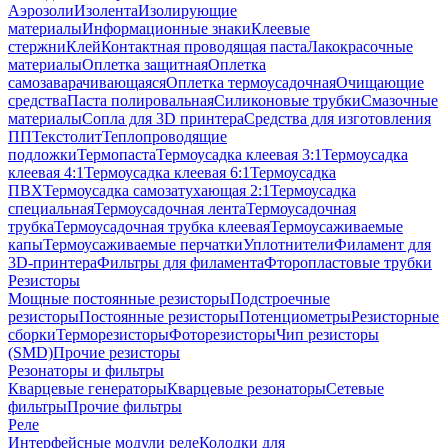
Аэрозоли
Изолента
Изолирующие
материалы
Информационные знаки
Клеевые
стержни
Клей
Контактная проводящая паста
Лакокрасочные
материалы
Оплетка защитная
Оплетка
самозаварачивающаяся
Оплетка термоусадочная
Очищающие
средства
Паста полировальная
Силиконовые трубки
Смазочные
материалы
Сопла для 3D принтера
Средства для изготовления
ПП
Текстолит
Теплопроводящие
подложки
Термопаста
Термоусадка клеевая 3:1
Термоусадка
клеевая 4:1
Термоусадка клеевая 6:1
Термоусадка
ПВХ
Термоусадка самозатухающая 2:1
Термоусадка
специальная
Термоусадочная лента
Термоусадочная
трубка
Термоусадочная трубка клеевая
Термоусаживаемые
капы
Термоусаживаемые перчатки
Уплотнители
Филамент для
3D-принтера
Фильтры для филамента
Фторопластовые трубки
Резисторы
Мощные постоянные резисторы
Подстроечные
резисторы
Постоянные резисторы
Потенциометры
Резисторные
сборки
Терморезисторы
Фоторезисторы
Чип резисторы
(SMD)
Прочие резисторы
Резонаторы и фильтры
Кварцевые генераторы
Кварцевые резонаторы
Сетевые
фильтры
Прочие фильтры
Реле
Интерфейсные модули реле
Колодки для