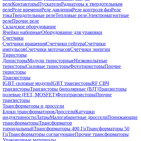
реле
Контакторы
Пускатели
Радиаторы к твердотельным
реле
Реле времени
Реле давления
Реле контроля фаз
Реле
тока
Твердотельные реле
Тепловые реле
Электромагнитные
реле
Прочие реле
Складское оборудование
Ячейки наборные
Оборудование для упаковки
Счетчики
Счетчики вращения
Счетчики гейгера
Счетчики
импульсов
Счетчики моточасов
Счетчики энергии
Тиристоры
Динисторы
Модули тиристорные
Низковольтные
тиристоры
Силовые тиристоры
Фототиристоры
Прочие
тиристоры
Транзисторы
IGBT силовые модули
IGBT транзисторы
RF СВЧ
транзисторы
Транзисторы биполярные (BJT)
Транзисторы
полевые (FET, MOSFET)
Фототранзисторы
Прочие
транзисторы
Трансформаторы и дроссели
Блоки трансформаторов
Дроссели
Катушки
индуктивности
Латры
Малогабаритные дроссели
Понижающие
трансформаторы
Трансформатор
тороидальный
Трансформаторы 400 Гц
Трансформаторы 50
Гц
Трансформаторы согласующие
Прочие трансформаторы
Упаковочные материалы