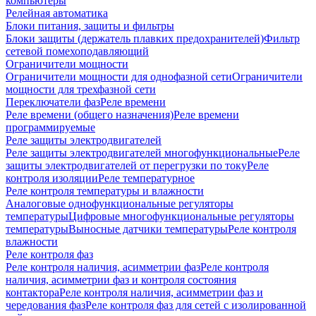
компьютеры
Релейная автоматика
Блоки питания, защиты и фильтры
Блоки защиты (держатель плавких предохранителей)
Фильтр
сетевой помехоподавляющий
Ограничители мощности
Ограничители мощности для однофазной сети
Ограничители
мощности для трехфазной сети
Переключатели фаз
Реле времени
Реле времени (общего назначения)
Реле времени
программируемые
Реле защиты электродвигателей
Реле защиты электродвигателей многофункциональные
Реле
защиты электродвигателей от перегрузки по току
Реле
контроля изоляции
Реле температурное
Реле контроля температуры и влажности
Аналоговые однофункциональные регуляторы
температуры
Цифровые многофункциональные регуляторы
температуры
Выносные датчики температуры
Реле контроля
влажности
Реле контроля фаз
Реле контроля наличия, асимметрии фаз
Реле контроля
наличия, асимметрии фаз и контроля состояния
контактора
Реле контроля наличия, асимметрии фаз и
чередования фаз
Реле контроля фаз для сетей с изолированной