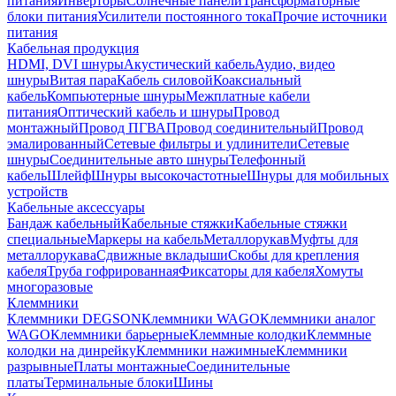
питания
Инверторы
Солнечные панели
Трансформаторные
блоки питания
Усилители постоянного тока
Прочие источники
питания
Кабельная продукция
HDMI, DVI шнуры
Акустический кабель
Аудио, видео
шнуры
Витая пара
Кабель силовой
Коаксиальный
кабель
Компьютерные шнуры
Межплатные кабели
питания
Оптический кабель и шнуры
Провод
монтажный
Провод ПГВА
Провод соединительный
Провод
эмалированный
Сетевые фильтры и удлинители
Сетевые
шнуры
Соединительные авто шнуры
Телефонный
кабель
Шлейф
Шнуры высокочастотные
Шнуры для мобильных
устройств
Кабельные аксессуары
Бандаж кабельный
Кабельные стяжки
Кабельные стяжки
специальные
Маркеры на кабель
Металлорукав
Муфты для
металлорукава
Сдвижные вкладыши
Скобы для крепления
кабеля
Труба гофрированная
Фиксаторы для кабеля
Хомуты
многоразовые
Клеммники
Клеммники DEGSON
Клеммники WAGO
Клеммники аналог
WAGO
Клеммники барьерные
Клеммные колодки
Клеммные
колодки на динрейку
Клеммники нажимные
Клеммники
разрывные
Платы монтажные
Соединительные
платы
Терминальные блоки
Шины