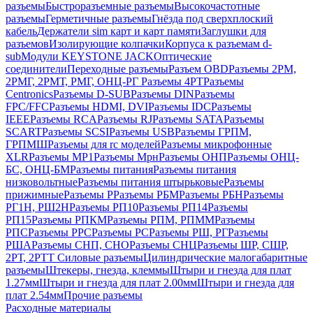
разъемы
Быстроразъемные разъемы
Высокочастотные
разъемы
Герметичные разъемы
Гнёзда под сверхплоский
кабель
Держатели sim карт и карт памяти
Заглушки для
разъемов
Изолирующие колпачки
Корпуса к разъемам d-
sub
Модули KEYSTONE JACK
Оптические
соединители
Переходные разъемы
Разъем OBD
Разъемы 2РМ,
2РМГ, 2РМТ, РМГ, ОНЦ-РГ
Разъемы 4РТ
Разъемы
Centronics
Разъемы D-SUB
Разъемы DIN
Разъемы
FPC/FFC
Разъемы HDMI, DVI
Разъемы IDC
Разъемы
IEEE
Разъемы RCA
Разъемы RJ
Разъемы SATA
Разъемы
SCART
Разъемы SCSI
Разъемы USB
Разъемы ГРПM,
ГРПМШ
Разъемы для rc моделей
Разъемы микрофонные
XLR
Разъемы МР1
Разъемы Мрн
Разъемы ОНП
Разъемы ОНЦ-
БС, ОНЦ-БМ
Разъемы питания
Разъемы питания
низковольтные
Разъемы питания штырьковые
Разъемы
прижимные
Разъемы Р
Разъемы РБМ
Разъемы РБН
Разъемы
РГ1Н, РШ2Н
Разъемы РП10
Разъемы РП14
Разъемы
РП15
Разъемы РПКМ
Разъемы РПМ, РПММ
Разъемы
РПС
Разъемы РРС
Разъемы РС
Разъемы РШ, РГ
Разъемы
РША
Разъемы СНП, СНО
Разъемы СНЦ
Разъемы ШР, СШР,
2РТ, 2РТТ
Силовые разъемы
Цилиндрические малогабаритные
разъемы
Штекеры, гнезда, клеммы
Штыри и гнезда для плат
1.27мм
Штыри и гнезда для плат 2.00мм
Штыри и гнезда для
плат 2.54мм
Прочие разъемы
Расходные материалы