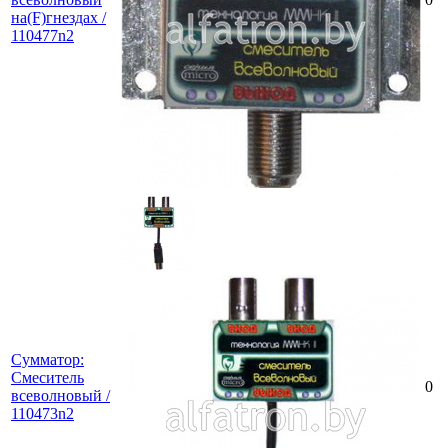
на(F)гнездах /
110477n2
Сумматор:
Смеситель
0
всеволновый /
110473n2