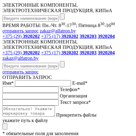
ЭЛЕКТРОННЫЕ КОМПОНЕНТЫ,
ЭЛЕКТРОТЕХНИЧЕСКАЯ ПРОДУКЦИЯ, КИПиА
30
30
30
00
ВРЕМЯ РАБОТЫ: Пн.-Чт. 8
-17
; Пятница 8
-16
отправить запрос
zakaz@alfatron.by
+375 (29)
3920202
+375 (17)
3920202
3920203
3920204
ЭЛЕКТРОННЫЕ КОМПОНЕНТЫ,
ЭЛЕКТРОТЕХНИЧЕСКАЯ ПРОДУКЦИЯ, КИПиА
+375 (29)
3920202
+375 (17)
3920202
3920203
3920204
zakaz@alfatron.by
отправить запрос
ОТПРАВИТЬ ЗАПРОС
Имя
*
E-mail
*
Телефон
*
Организация
Текст запроса
*
Прикрепить файлы
укажите путь к файлу
* обязательные поля для заполнения