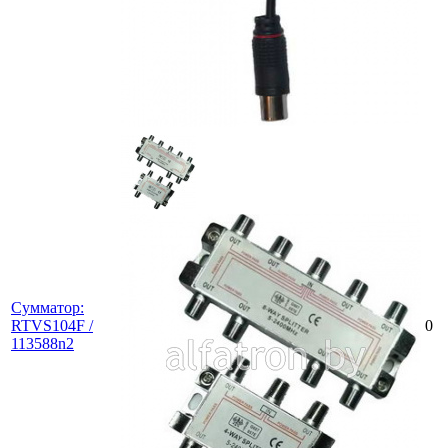
Сумматор:
RTVS104F /
0
113588n2