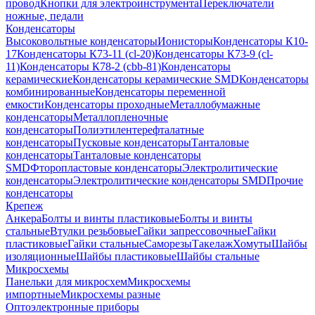
провод
Кнопки для электроинструмента
Переключатели
ножные, педали
Конденсаторы
Высоковольтные конденсаторы
Ионисторы
Конденсаторы К10-
17
Конденсаторы К73-11 (cl-20)
Конденсаторы К73-9 (cl-
11)
Конденсаторы К78-2 (cbb-81)
Конденсаторы
керамические
Конденсаторы керамические SMD
Конденсаторы
комбинированные
Конденсаторы переменной
емкости
Конденсаторы проходные
Металлобумажные
конденсаторы
Металлопленочные
конденсаторы
Полиэтилентерефталатные
конденсаторы
Пусковые конденсаторы
Танталовые
конденсаторы
Танталовые конденсаторы
SMD
Фторопластовые конденсаторы
Электролитические
конденсаторы
Электролитические конденсаторы SMD
Прочие
конденсаторы
Крепеж
Анкера
Болты и винты пластиковые
Болты и винты
стальные
Втулки резьбовые
Гайки запрессовочные
Гайки
пластиковые
Гайки стальные
Саморезы
Такелаж
Хомуты
Шайбы
изоляционные
Шайбы пластиковые
Шайбы стальные
Микросхемы
Панельки для микросхем
Микросхемы
импортные
Микросхемы разные
Оптоэлектронные приборы