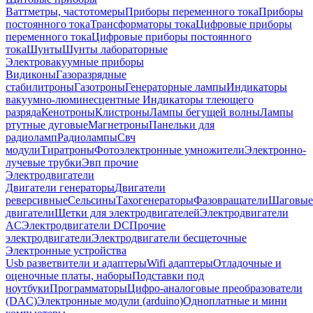
Ваттметры, частотомеры
Приборы переменного тока
Приборы
постоянного тока
Трансформаторы тока
Цифровые приборы
переменного тока
Цифровые приборы постоянного
тока
Шунты
Шунты лабораторные
Электровакуумные приборы
Видиконы
Газоразрядные
стабилитроны
Газотроны
Генераторные лампы
Индикаторы
вакуумно-люминесцентные
Индикаторы тлеющего
разряда
Кенотроны
Клистроны
Лампы бегущей волны
Лампы
ртутные дуговые
Магнетроны
Панельки для
радиоламп
Радиолампы
Свч
модули
Тиратроны
Фотоэлектронные умножители
Электронно-
лучевые трубки
Эвп прочие
Электродвигатели
Двигатели генераторы
Двигатели
реверсивные
Сельсины
Тахогенераторы
Фазовращатели
Шаговые
двигатели
Щетки для электродвигателей
Электродвигатели
AC
Электродвигатели DC
Прочие
электродвигатели
Электродвигатели бесщеточные
Электронные устройства
Usb разветвители и адаптеры
Wifi адаптеры
Отладочные и
оценочные платы, наборы
Подставки под
ноутбуки
Программаторы
Цифро-аналоговые преобразователи
(DAC)
Электронные модули (arduino)
Одноплатные и мини