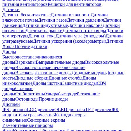
питания вентиляторов
Решетки для вентиляторов
Датчики
Датчики бесконтактные
Датчики влажности
Датчики
влажности почвы
Датчики газов
Датчики давления
Датчики
движения
Датчики индуктивные
Датчики наклона
Датчики
оптические
Датчики парковки
Датчики потока воды
Датчики
температуры
Датчики тока
Датчики угла (энкодеры)
Датчики
ультразвуковые
Датчики ускорения (акселерометры)
Датчики
Холла
Прочие датчики
Диоды
Быстровосстанавливающиеся
диоды
Варикапы
Выпрямительные диоды
Высоковольтные
диоды
Высокочастотные переключающие
диоды
Высокоэффективные диоды
Диодные модули
Диодные
мосты
Диодные сборки
Диодные столбы
Диоды
низковольтные
Диоды шоттки
Защитные диоды
СВЧ
диоды
Силовые
диоды
Стабилитроны
Ультрабыстродействующие
диоды
Фотодиоды
Прочие диоды
Дисплеи
IPS дисплеи
LCD дисплеи
OLED дисплеи
TFT дисплеи
ЖК
индикаторы графические
Жк индикаторы
символьные
Сенсорные экраны
Измерительные приборы
Весы
Вольтметры лабораторные
Измерители сопротивления