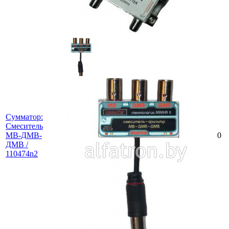
Сумматор:
Смеситель
МВ-ДМВ-
0
ДМВ /
110474n2