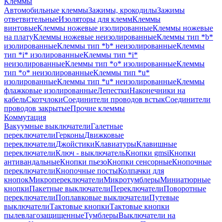
Клеммы
Автомобильные клеммы
Зажимы, крокодилы
Зажимы
ответвительные
Изоляторы для клемм
Клеммы
винтовые
Клеммы ножевые изолированные
Клеммы ножевые
на плату
Клеммы ножевые неизолированные
Клеммы тип *b*
изолированные
Клеммы тип *b* неизолированные
Клеммы
тип *i* изолированные
Клеммы тип *i*
неизолированные
Клеммы тип *o* изолированные
Клеммы
тип *o* неизолированные
Клеммы тип *u*
изолированные
Клеммы тип *u* неизолированные
Клеммы
флажковые изолированные
Лепестки
Наконечники на
кабель
Скотчлоки
Соединители проводов встык
Соединители
проводов закрытые
Прочие клеммы
Коммутация
Вакуумные выключатели
Галетные
переключатели
Герконы
Движковые
переключатели
Джойстики
Клавиатуры
Клавишные
переключатели
Ключ - выключатель
Кнопки gmsi
Кнопки
антивандальные
Кнопки пьезо
Кнопки сенсорные
Кнопочные
переключатели
Кнопочные посты
Колпачки для
кнопок
Микропереключатели
Микротумблеры
Миниатюрные
кнопки
Пакетные выключатели
Переключатели
Поворотные
переключатели
Поплавковые выключатели
Путевые
выключатели
Тактовые кнопки
Тактовые кнопки
пылевлагозащищенные
Тумблеры
Выключатели на