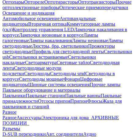
Оптопары
Оптореле
Оптотиристоры
Оптотранзисторы
Прочие
оптоэлектронные приборы
Оптические приемопередатчики
Освещение и индикация
Автомобильное освещение
Антивандальные
индикаторы
Вторичная оптика
Коммутаторные лампы
(скл)
Контроллер управления LED
Лампочки накаливания в
корпусе
Лампочки неоновые в корпусе
Лампы
галогеновые
Лампы накаливания
Лампы неоновые
Лампы
светодиодные
Люстры, бра, светильники
Прожекторы
светодиодные
Профиль для светодиодной ленты
Светильники
usb
Светильники встраиваемые
Светильники
накладные
Светоарматура
Световые табло
Светодиодная
лента
Светодиодные модули
подсветки
Светодиоды
Светодиоды smd
Светодиоды в
корпусе
Светодиоды мощные
Фонари
Цифровые
индикаторы
Шинные системы освещения
Прочие лампы
Паяльное оборудование и материалы
Паяльники
Паяльные станции
Паяльные ванны
Паяльные
принадлежности
Отсосы припоя
Припои
Флюсы
Жала для
паяльников и станций
Разное
Разное
Аксессуары
Электроника для дома
_АРХИВНЫЕ
ПОЗИЦИИ_
Разъемы
D-SUB переходники
Авт. соединители
Аудио