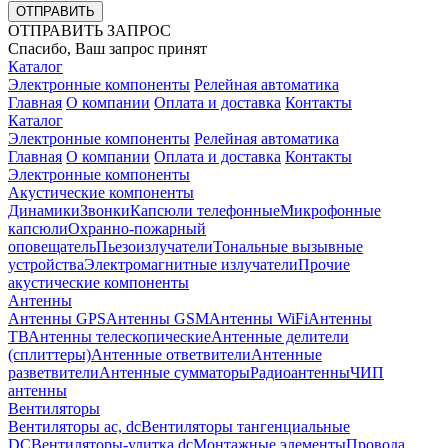
ОТПРАВИТЬ
ОТПРАВИТЬ ЗАПРОС
Спасибо, Ваш запрос принят
Каталог
Электронные компоненты
Релейная автоматика
Главная
О компании
Оплата и доставка
Контакты
Каталог
Электронные компоненты
Релейная автоматика
Главная
О компании
Оплата и доставка
Контакты
Электронные компоненты
Акустические компоненты
Динамики
Звонки
Капсюли телефонные
Микрофонные
капсюли
Охранно-пожарный
оповещатель
Пьезоизлучатели
Тональные вызывные
устройства
Электромагнитные излучатели
Прочие
акустические компоненты
Антенны
Антенны GPS
Антенны GSM
Антенны WiFi
Антенны
ТВ
Антенны телескопические
Антенные делители
(сплиттеры)
Антенные ответвители
Антенные
разветвители
Антенные сумматоры
Радиоантенны
ЧИП
антенны
Вентиляторы
Вентиляторы ac, dc
Вентиляторы тангенциальные
DC
Вентиляторы-улитка dc
Монтажные элементы
Провода