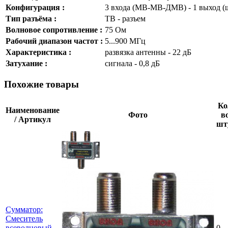
Конфигурация :
3 входа (МВ-МВ-ДМВ) - 1 выход (
Тип разъёма :
ТВ - разъем
Волновое сопротивление :
75 Ом
Рабочий диапазон частот :
5...900 МГц
Характеристика :
развязка антенны - 22 дБ
Затухание :
сигнала - 0,8 дБ
Похожие товары
Ко
Наименование
Фото
во
/ Артикул
шт
Сумматор:
Смеситель
всеволновый
0