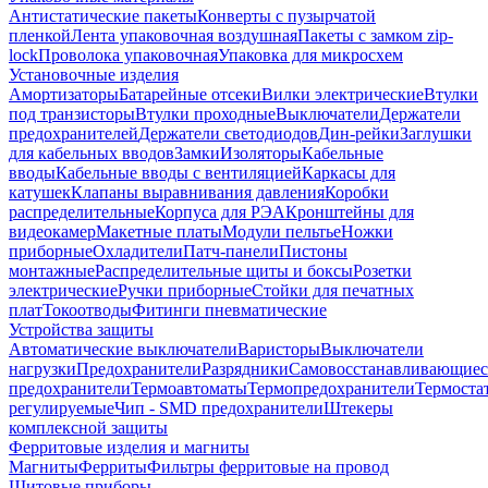
Антистатические пакеты
Конверты с пузырчатой
пленкой
Лента упаковочная воздушная
Пакеты с замком zip-
lock
Проволока упаковочная
Упаковка для микросхем
Установочные изделия
Амортизаторы
Батарейные отсеки
Вилки электрические
Втулки
под транзисторы
Втулки проходные
Выключатели
Держатели
предохранителей
Держатели светодиодов
Дин-рейки
Заглушки
для кабельных вводов
Замки
Изоляторы
Кабельные
вводы
Кабельные вводы с вентиляцией
Каркасы для
катушек
Клапаны выравнивания давления
Коробки
распределительные
Корпуса для РЭА
Кронштейны для
видеокамер
Макетные платы
Модули пельтье
Ножки
приборные
Охладители
Патч-панели
Пистоны
монтажные
Распределительные щиты и боксы
Розетки
электрические
Ручки приборные
Стойки для печатных
плат
Токоотводы
Фитинги пневматические
Устройства защиты
Автоматические выключатели
Варисторы
Выключатели
нагрузки
Предохранители
Разрядники
Самовосстанавливающиес
предохранители
Термоавтоматы
Термопредохранители
Термоста
регулируемые
Чип - SMD предохранители
Штекеры
комплексной защиты
Ферритовые изделия и магниты
Магниты
Ферриты
Фильтры ферритовые на провод
Щитовые приборы