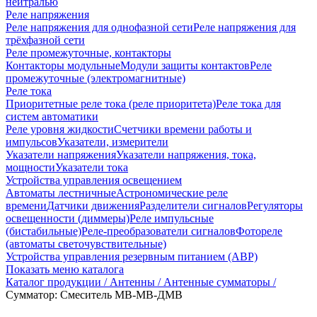
нейтралью
Реле напряжения
Реле напряжения для однофазной сети
Реле напряжения для
трёхфазной сети
Реле промежуточные, контакторы
Контакторы модульные
Модули защиты контактов
Реле
промежуточные (электромагнитные)
Реле тока
Приоритетные реле тока (реле приоритета)
Реле тока для
систем автоматики
Реле уровня жидкости
Счетчики времени работы и
импульсов
Указатели, измерители
Указатели напряжения
Указатели напряжения, тока,
мощности
Указатели тока
Устройства управления освещением
Автоматы лестничные
Астрономические реле
времени
Датчики движения
Разделители сигналов
Регуляторы
освещенности (диммеры)
Реле импульсные
(бистабильные)
Реле-преобразователи сигналов
Фотореле
(автоматы светочувствительные)
Устройства управления резервным питанием (АВР)
Показать меню каталога
Каталог продукции /
Антенны /
Антенные сумматоры /
Сумматор: Смеситель МВ-МВ-ДМВ