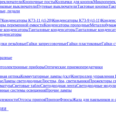
реключатели
Кнопочные посты
Колпачки для кнопок
Микроперек
вковые выключатели
Путевые выключатели
Тактовые кнопки
Так
ые, педали
7
Конденсаторы К73-11 (cl-20)
Конденсаторы К73-9 (cl-11)
Конденс
оры переменной емкости
Конденсаторы проходные
Металлобумаж
е конденсаторы
Танталовые конденсаторы
Танталовые конденса
онденсаторы
улки резьбовые
Гайки запрессовочные
Гайки пластиковые
Гайки с
разные
птоэлектронные приборы
Оптические приемопередатчики
чная оптика
Коммутаторные лампы (скл)
Контроллер управления
ые
Лампы светодиодные
Люстры, бра, светильники
Прожекторы с
матура
Световые табло
Светодиодная лента
Светодиодные модули
нные системы освещения
Прочие лампы
длежности
Отсосы припоя
Припои
Флюсы
Жала для паяльников и 
ЦИИ_