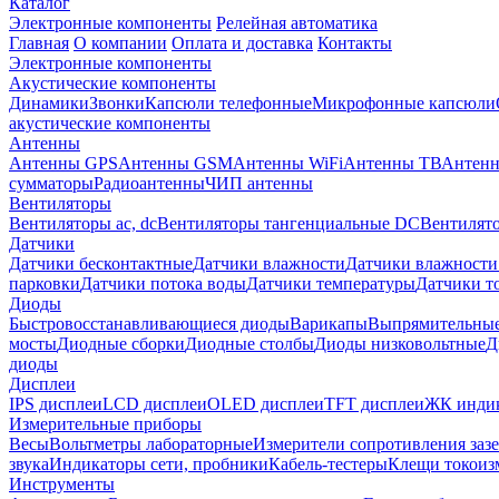
Каталог
Электронные компоненты
Релейная автоматика
Главная
О компании
Оплата и доставка
Контакты
Электронные компоненты
Акустические компоненты
Динамики
Звонки
Капсюли телефонные
Микрофонные капсюли
акустические компоненты
Антенны
Антенны GPS
Антенны GSM
Антенны WiFi
Антенны ТВ
Антенн
сумматоры
Радиоантенны
ЧИП антенны
Вентиляторы
Вентиляторы ac, dc
Вентиляторы тангенциальные DC
Вентилято
Датчики
Датчики бесконтактные
Датчики влажности
Датчики влажности
парковки
Датчики потока воды
Датчики температуры
Датчики т
Диоды
Быстровосстанавливающиеся диоды
Варикапы
Выпрямительны
мосты
Диодные сборки
Диодные столбы
Диоды низковольтные
Д
диоды
Дисплеи
IPS дисплеи
LCD дисплеи
OLED дисплеи
TFT дисплеи
ЖК индик
Измерительные приборы
Весы
Вольтметры лабораторные
Измерители сопротивления заз
звука
Индикаторы сети, пробники
Кабель-тестеры
Клещи токоиз
Инструменты