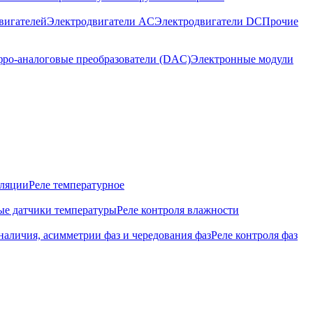
вигателей
Электродвигатели AC
Электродвигатели DC
Прочие
ро-аналоговые преобразователи (DAC)
Электронные модули
оляции
Реле температурное
е датчики температуры
Реле контроля влажности
наличия, асимметрии фаз и чередования фаз
Реле контроля фаз