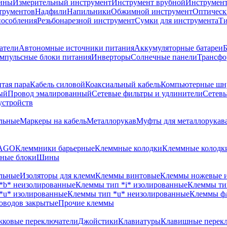
шины
Измерительный инструмент
Инструмент врубной
Инструмент 
трументов
Надфили
Напильники
Обжимной инструмент
Оптическ
пособления
Резьбонарезной инструмент
Сумки для инструмента
Ти
атели
Автономные источники питания
Аккумуляторные батареи
Б
мпульсные блоки питания
Инверторы
Солнечные панели
Трансфо
тая пара
Кабель силовой
Коаксиальный кабель
Компьютерные шн
ый
Провод эмалированный
Сетевые фильтры и удлинители
Сетев
устройств
льные
Маркеры на кабель
Металлорукав
Муфты для металлорукав
WAGO
Клеммники барьерные
Клеммные колодки
Клеммные колодки
ные блоки
Шины
льные
Изоляторы для клемм
Клеммы винтовые
Клеммы ножевые 
*b* неизолированные
Клеммы тип *i* изолированные
Клеммы ти
*u* изолированные
Клеммы тип *u* неизолированные
Клеммы ф
оводов закрытые
Прочие клеммы
ковые переключатели
Джойстики
Клавиатуры
Клавишные перек