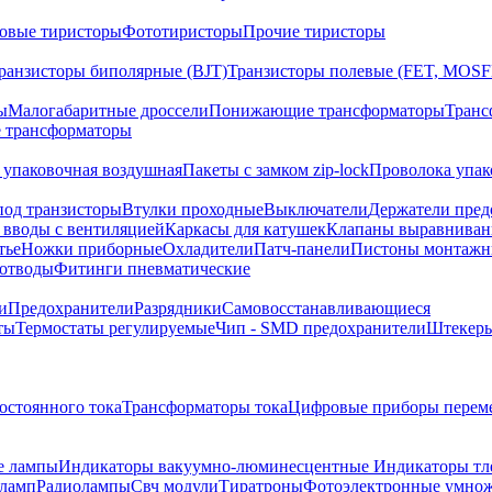
овые тиристоры
Фототиристоры
Прочие тиристоры
ранзисторы биполярные (BJT)
Транзисторы полевые (FET, MOSF
ы
Малогабаритные дроссели
Понижающие трансформаторы
Транс
 трансформаторы
 упаковочная воздушная
Пакеты с замком zip-lock
Проволока упак
под транзисторы
Втулки проходные
Выключатели
Держатели пред
 вводы с вентиляцией
Каркасы для катушек
Клапаны выравниван
тье
Ножки приборные
Охладители
Патч-панели
Пистоны монтажн
отводы
Фитинги пневматические
и
Предохранители
Разрядники
Самовосстанавливающиеся
ты
Термостаты регулируемые
Чип - SMD предохранители
Штекеры
остоянного тока
Трансформаторы тока
Цифровые приборы переме
е лампы
Индикаторы вакуумно-люминесцентные
Индикаторы тл
оламп
Радиолампы
Свч модули
Тиратроны
Фотоэлектронные умно