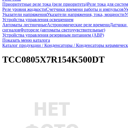
Приоритетные реле тока (реле приоритета)
Реле тока для систе
Реле уровня жидкости
Счетчики времени работы и импульсов
Ук
Указатели напряжения
Указатели напряжения, тока, мощности
У
Устройства управления освещением
Автоматы лестничные
Астрономические реле времени
Датчики
сигналов
Фотореле (автоматы светочувствительные)
Устройства управления резервным питанием (АВР)
Показать меню каталога
Каталог продукции /
Конденсаторы /
Конденсаторы керамическ
TCC0805X7R154K500DT