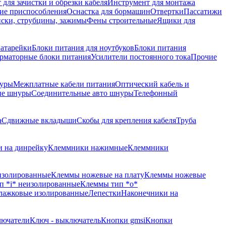
для зачистки и обрезки кабеля
Инструмент для монтажа
ие приспособления
Оснастка для бормашин
Отвертки
Пассатижи
ски, струбцины, зажимы
Фены строительные
Ящики для
атарейки
Блоки питания для ноутбуков
Блоки питания
рматорные блоки питания
Усилители постоянного тока
Прочие
уры
Межплатные кабели питания
Оптический кабель и
ые шнуры
Соединительные авто шнуры
Телефонный
а
Сдвижные вкладыши
Скобы для крепления кабеля
Труба
 на динрейку
Клеммники нажимные
Клеммники
изолированные
Клеммы ножевые на плату
Клеммы ножевые
п *i* неизолированные
Клеммы тип *o*
лажковые изолированные
Лепестки
Наконечники на
лючатели
Ключ - выключатель
Кнопки gmsi
Кнопки