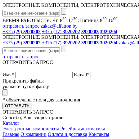
ЭЛЕКТРОННЫЕ КОМПОНЕНТЫ, ЭЛЕКТРОТЕХНИЧЕСКАЯ
30
30
30
00
ВРЕМЯ РАБОТЫ: Пн.-Чт. 8
-17
; Пятница 8
-16
отправить запрос
zakaz@alfatron.by
+375 (29)
3920202
+375 (17)
3920202
3920203
3920204
ЭЛЕКТРОННЫЕ КОМПОНЕНТЫ, ЭЛЕКТРОТЕХНИЧЕСКАЯ
+375 (29)
3920202
+375 (17)
3920202
3920203
3920204
zakaz@alf
отправить запрос
ОТПРАВИТЬ ЗАПРОС
Имя
*
E-mail
*
Прикрепить файлы
укажите путь к файлу
* обязательные поля для заполнения
ОТПРАВИТЬ
ОТПРАВИТЬ ЗАПРОС
Спасибо, Ваш запрос принят
Каталог
Электронные компоненты
Релейная автоматика
Главная
О компании
Оплата и доставка
Контакты