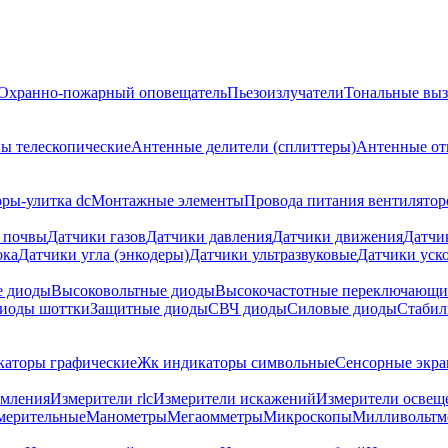
Охранно-пожарный оповещатель
Пьезоизлучатели
Тональные выз
ы телескопические
Антенные делители (сплиттеры)
Антенные от
ры-улитка dc
Монтажные элементы
Провода питания вентилятор
 почвы
Датчики газов
Датчики давления
Датчики движения
Датчи
ока
Датчики угла (энкодеры)
Датчики ультразвуковые
Датчики уско
е диоды
Высоковольтные диоды
Высокочастотные переключающи
иоды шоттки
Защитные диоды
СВЧ диоды
Силовые диоды
Стабил
аторы графические
Жк индикаторы символьные
Сенсорные экр
емления
Измерители rlc
Измерители искажений
Измерители освещ
мерительные
Манометры
Мегаомметры
Микроскопы
Милливольтм