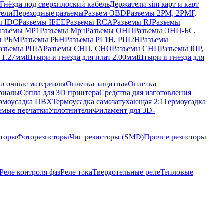
Гнёзда под сверхплоский кабель
Держатели sim карт и карт
тели
Переходные разъемы
Разъем OBD
Разъемы 2РМ, 2РМГ,
ы IDC
Разъемы IEEE
Разъемы RCA
Разъемы RJ
Разъемы
азъемы МР1
Разъемы Мрн
Разъемы ОНП
Разъемы ОНЦ-БС,
ы РБМ
Разъемы РБН
Разъемы РГ1Н, РШ2Н
Разъемы
азъемы РША
Разъемы СНП, СНО
Разъемы СНЦ
Разъемы ШР,
 1.27мм
Штыри и гнезда для плат 2.00мм
Штыри и гнезда для
асочные материалы
Оплетка защитная
Оплетка
риалы
Сопла для 3D принтера
Средства для изготовления
рмоусадка ПВХ
Термоусадка самозатухающая 2:1
Термоусадка
емые перчатки
Уплотнители
Филамент для 3D-
сторы
Фоторезисторы
Чип резисторы (SMD)
Прочие резисторы
Реле контроля фаз
Реле тока
Твердотельные реле
Тепловые