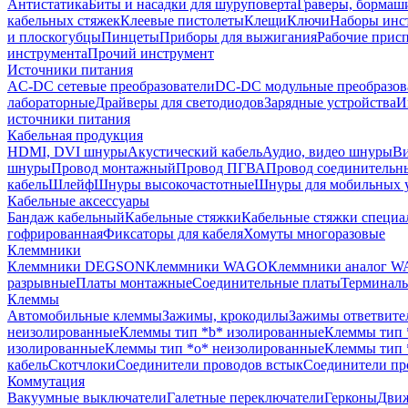
Антистатика
Биты и насадки для шуруповерта
Граверы, борма
кабельных стяжек
Клеевые пистолеты
Клещи
Ключи
Наборы инс
и плоскогубцы
Пинцеты
Приборы для выжигания
Рабочие прис
инструмента
Прочий инструмент
Источники питания
AC-DC сетевые преобразователи
DC-DC модульные преобразов
лабораторные
Драйверы для светодиодов
Зарядные устройства
И
источники питания
Кабельная продукция
HDMI, DVI шнуры
Акустический кабель
Аудио, видео шнуры
Ви
шнуры
Провод монтажный
Провод ПГВА
Провод соединительн
кабель
Шлейф
Шнуры высокочастотные
Шнуры для мобильных 
Кабельные аксессуары
Бандаж кабельный
Кабельные стяжки
Кабельные стяжки специа
гофрированная
Фиксаторы для кабеля
Хомуты многоразовые
Клеммники
Клеммники DEGSON
Клеммники WAGO
Клеммники аналог 
разрывные
Платы монтажные
Соединительные платы
Терминаль
Клеммы
Автомобильные клеммы
Зажимы, крокодилы
Зажимы ответвите
неизолированные
Клеммы тип *b* изолированные
Клеммы тип 
изолированные
Клеммы тип *o* неизолированные
Клеммы тип 
кабель
Скотчлоки
Соединители проводов встык
Соединители пр
Коммутация
Вакуумные выключатели
Галетные переключатели
Герконы
Движ