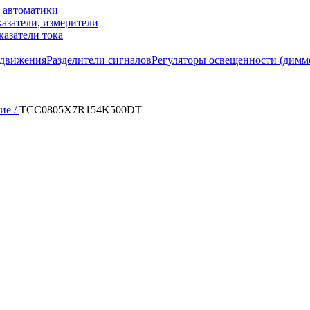
м автоматики
азатели, измерители
казатели тока
 движения
Разделители сигналов
Регуляторы освещенности (димм
ие /
TCC0805X7R154K500DT