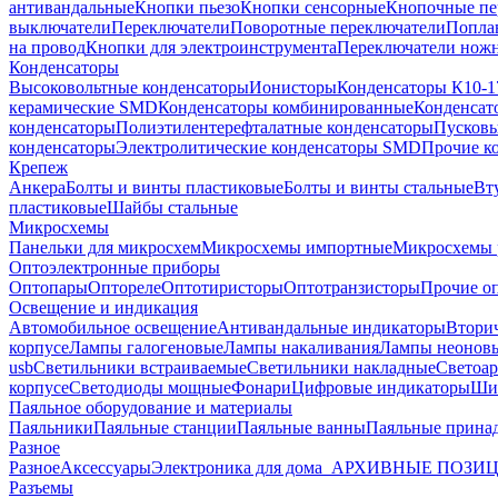
антивандальные
Кнопки пьезо
Кнопки сенсорные
Кнопочные пе
выключатели
Переключатели
Поворотные переключатели
Попла
на провод
Кнопки для электроинструмента
Переключатели ножн
Конденсаторы
Высоковольтные конденсаторы
Ионисторы
Конденсаторы К10-1
керамические SMD
Конденсаторы комбинированные
Конденсат
конденсаторы
Полиэтилентерефталатные конденсаторы
Пусковы
конденсаторы
Электролитические конденсаторы SMD
Прочие к
Крепеж
Анкера
Болты и винты пластиковые
Болты и винты стальные
Вт
пластиковые
Шайбы стальные
Микросхемы
Панельки для микросхем
Микросхемы импортные
Микросхемы 
Оптоэлектронные приборы
Оптопары
Оптореле
Оптотиристоры
Оптотранзисторы
Прочие о
Освещение и индикация
Автомобильное освещение
Антивандальные индикаторы
Втори
корпусе
Лампы галогеновые
Лампы накаливания
Лампы неонов
usb
Светильники встраиваемые
Светильники накладные
Светоар
корпусе
Светодиоды мощные
Фонари
Цифровые индикаторы
Ши
Паяльное оборудование и материалы
Паяльники
Паяльные станции
Паяльные ванны
Паяльные прина
Разное
Разное
Аксессуары
Электроника для дома
_АРХИВНЫЕ ПОЗИ
Разъемы