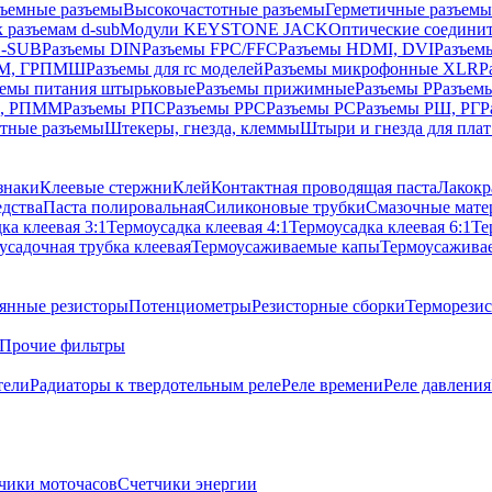
ъемные разъемы
Высокочастотные разъемы
Герметичные разъемы
 разъемам d-sub
Модули KEYSTONE JACK
Оптические соедини
D-SUB
Разъемы DIN
Разъемы FPC/FFC
Разъемы HDMI, DVI
Разъем
ПM, ГРПМШ
Разъемы для rc моделей
Разъемы микрофонные XLR
Р
ъемы питания штырьковые
Разъемы прижимные
Разъемы Р
Разъем
М, РПММ
Разъемы РПС
Разъемы РРС
Разъемы РС
Разъемы РШ, РГ
Р
тные разъемы
Штекеры, гнезда, клеммы
Штыри и гнезда для плат
знаки
Клеевые стержни
Клей
Контактная проводящая паста
Лакокр
дства
Паста полировальная
Силиконовые трубки
Смазочные мате
ка клеевая 3:1
Термоусадка клеевая 4:1
Термоусадка клеевая 6:1
Те
усадочная трубка клеевая
Термоусаживаемые капы
Термоусажива
янные резисторы
Потенциометры
Резисторные сборки
Терморези
Прочие фильтры
тели
Радиаторы к твердотельным реле
Реле времени
Реле давления
чики моточасов
Счетчики энергии