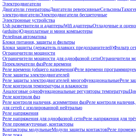
Электродвигатели
Двигатели генераторы
Двигатели реверсивные
Сельсины
Тахоге
электродвигатели
Электродвигатели бесщеточные
Электронные устройства
Usb разветвители и адаптеры
Wifi адаптеры
Отладочные и оцено
(arduino)
Одноплатные и мини компьютеры
Релейная автоматика
Блоки питания, защиты и фильтры
Блоки защиты (держатель плавких предохранителей)
Фильтр се
Ограничители мощности
Ограничители мощности для однофазной сети
Ограничители мо
Переключатели фаз
Реле времени
Реле времени (общего назначения)
Реле времени программируе
Реле защиты электродвигателей
Реле защиты электродвигателей многофункциональные
Реле за
Реле контроля температуры и влажности
Аналоговые однофункциональные регуляторы температуры
Ци
Реле контроля фаз
Реле контроля наличия, асимметрии фаз
Реле контроля наличия,
для сетей с изолированной нейтралью
Реле напряжения
Реле напряжения для однофазной сети
Реле напряжения для трё
Реле промежуточные, контакторы
Контакторы модульные
Модули защиты контактов
Реле промежу
Реле тока