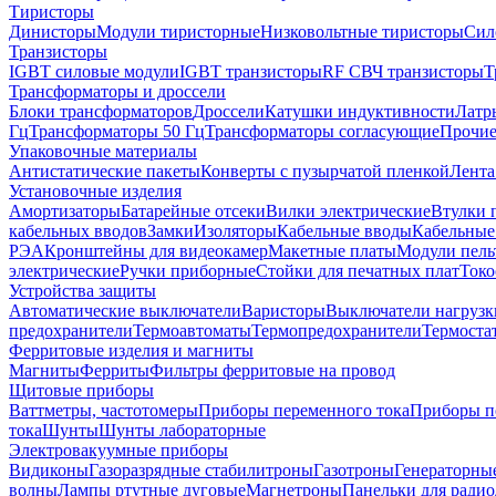
Тиристоры
Динисторы
Модули тиристорные
Низковольтные тиристоры
Сил
Транзисторы
IGBT силовые модули
IGBT транзисторы
RF СВЧ транзисторы
Т
Трансформаторы и дроссели
Блоки трансформаторов
Дроссели
Катушки индуктивности
Латр
Гц
Трансформаторы 50 Гц
Трансформаторы согласующие
Прочие
Упаковочные материалы
Антистатические пакеты
Конверты с пузырчатой пленкой
Лента
Установочные изделия
Амортизаторы
Батарейные отсеки
Вилки электрические
Втулки 
кабельных вводов
Замки
Изоляторы
Кабельные вводы
Кабельные
РЭА
Кронштейны для видеокамер
Макетные платы
Модули пель
электрические
Ручки приборные
Стойки для печатных плат
Токо
Устройства защиты
Автоматические выключатели
Варисторы
Выключатели нагрузк
предохранители
Термоавтоматы
Термопредохранители
Термоста
Ферритовые изделия и магниты
Магниты
Ферриты
Фильтры ферритовые на провод
Щитовые приборы
Ваттметры, частотомеры
Приборы переменного тока
Приборы п
тока
Шунты
Шунты лабораторные
Электровакуумные приборы
Видиконы
Газоразрядные стабилитроны
Газотроны
Генераторны
волны
Лампы ртутные дуговые
Магнетроны
Панельки для ради