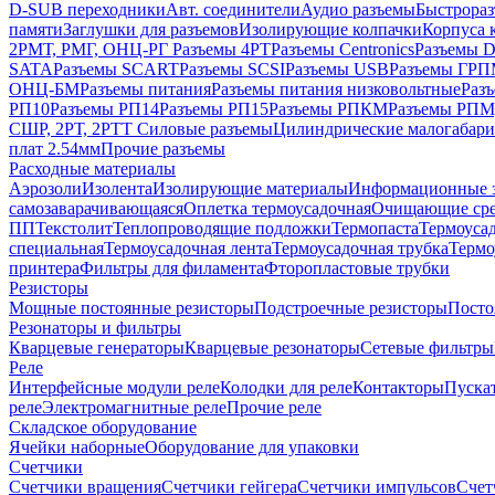
D-SUB переходники
Авт. соединители
Аудио разъемы
Быстрораз
памяти
Заглушки для разъемов
Изолирующие колпачки
Корпуса к
2РМТ, РМГ, ОНЦ-РГ
Разъемы 4РТ
Разъемы Centronics
Разъемы 
SATA
Разъемы SCART
Разъемы SCSI
Разъемы USB
Разъемы ГР
ОНЦ-БМ
Разъемы питания
Разъемы питания низковольтные
Раз
РП10
Разъемы РП14
Разъемы РП15
Разъемы РПКМ
Разъемы РП
СШР, 2РТ, 2РТТ
Силовые разъемы
Цилиндрические малогабари
плат 2.54мм
Прочие разъемы
Расходные материалы
Аэрозоли
Изолента
Изолирующие материалы
Информационные 
самозаварачивающаяся
Оплетка термоусадочная
Очищающие сре
ПП
Текстолит
Теплопроводящие подложки
Термопаста
Термоусад
специальная
Термоусадочная лента
Термоусадочная трубка
Термо
принтера
Фильтры для филамента
Фторопластовые трубки
Резисторы
Мощные постоянные резисторы
Подстроечные резисторы
Посто
Резонаторы и фильтры
Кварцевые генераторы
Кварцевые резонаторы
Сетевые фильтры
Реле
Интерфейсные модули реле
Колодки для реле
Контакторы
Пуска
реле
Электромагнитные реле
Прочие реле
Складское оборудование
Ячейки наборные
Оборудование для упаковки
Счетчики
Счетчики вращения
Счетчики гейгера
Счетчики импульсов
Счет