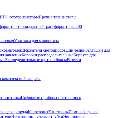
ET)
Фототранзисторы
Прочие транзисторы
форматор тороидальный
Трансформаторы 400
овочная
Упаковка для микросхем
охранителей
Держатели светодиодов
Дин-рейки
Заглушки для
ия давления
Коробки распределительные
Корпуса для
ые
Распределительные щиты и боксы
Розетки
 комплексной защиты
нного тока
Цифровые приборы постоянного
еющего разряда
Кенотроны
Клистроны
Лампы бегущей
жители
Электронно-лучевые трубки
Эвп прочие