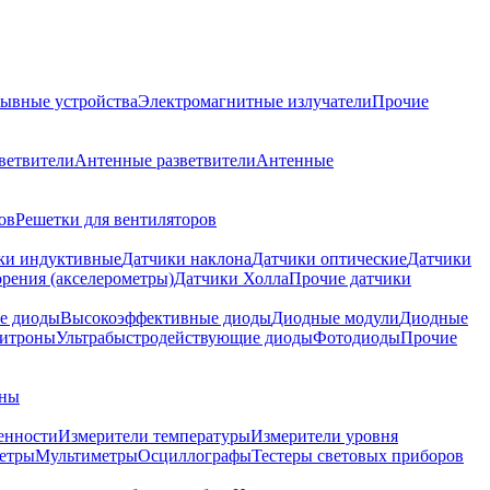
ывные устройства
Электромагнитные излучатели
Прочие
ветвители
Антенные разветвители
Антенные
ов
Решетки для вентиляторов
ки индуктивные
Датчики наклона
Датчики оптические
Датчики
рения (акселерометры)
Датчики Холла
Прочие датчики
е диоды
Высокоэффективные диоды
Диодные модули
Диодные
итроны
Ультрабыстродействующие диоды
Фотодиоды
Прочие
аны
енности
Измерители температуры
Измерители уровня
етры
Мультиметры
Осциллографы
Тестеры световых приборов