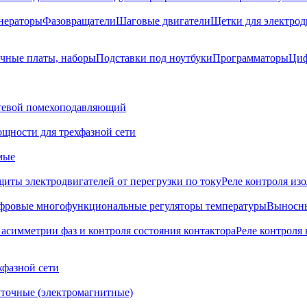
нераторы
Фазовращатели
Шаговые двигатели
Щетки для электрод
чные платы, наборы
Подставки под ноутбуки
Программаторы
Циф
тевой помехоподавляющий
щности для трехфазной сети
мые
щиты электродвигателей от перегрузки по току
Реле контроля из
фровые многофункциональные регуляторы температуры
Выносны
 асимметрии фаз и контроля состояния контактора
Реле контроля 
хфазной сети
точные (электромагнитные)