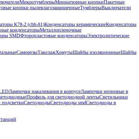
лючатели
Микротумблеры
Миниатюрные кнопки
Пакетные
товые кнопки пылевлагозащищенные
Тумблеры
Выключатели
аторы К78-2 (cbb-81)
Конденсаторы керамические
Конденсаторы
ные конденсаторы
Металлопленочные
торы SMD
Фторопластовые конденсаторы
Электролитические
тальные
Саморезы
Такелаж
Хомуты
Шайбы изоляционные
Шайбы
 LED
Лампочки накаливания в корпусе
Лампочки неоновые в
ветодиодные
Профиль для светодиодной ленты
Светильники
 подсветки
Светодиоды
Светодиоды smd
Светодиоды в
станций