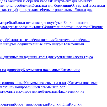
для зачистки и обрезки кабеля
Инструмент для монтажа
ие приспособления
Оснастка для бормашин
Отвертки
Пассатижи
ски, струбцины, зажимы
Фены строительные
Ящики для
атарейки
Блоки питания для ноутбуков
Блоки питания
рматорные блоки питания
Усилители постоянного тока
Прочие
уры
Межплатные кабели питания
Оптический кабель и
ые шнуры
Соединительные авто шнуры
Телефонный
а
Сдвижные вкладыши
Скобы для крепления кабеля
Труба
 на динрейку
Клеммники нажимные
Клеммники
изолированные
Клеммы ножевые на плату
Клеммы ножевые
п *i* неизолированные
Клеммы тип *o*
лажковые изолированные
Лепестки
Наконечники на
лючатели
Ключ - выключатель
Кнопки gmsi
Кнопки