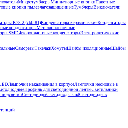
лючатели
Микротумблеры
Миниатюрные кнопки
Пакетные
товые кнопки пылевлагозащищенные
Тумблеры
Выключатели
аторы К78-2 (cbb-81)
Конденсаторы керамические
Конденсаторы
ные конденсаторы
Металлопленочные
торы SMD
Фторопластовые конденсаторы
Электролитические
тальные
Саморезы
Такелаж
Хомуты
Шайбы изоляционные
Шайбы
 LED
Лампочки накаливания в корпусе
Лампочки неоновые в
ветодиодные
Профиль для светодиодной ленты
Светильники
 подсветки
Светодиоды
Светодиоды smd
Светодиоды в
станций