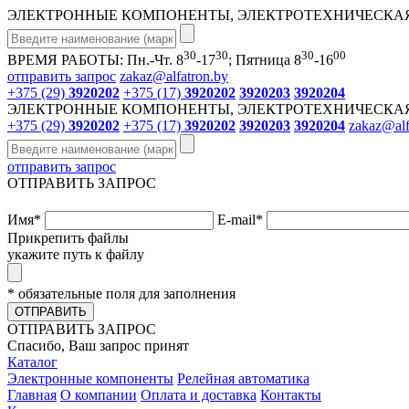
ЭЛЕКТРОННЫЕ КОМПОНЕНТЫ, ЭЛЕКТРОТЕХНИЧЕСКАЯ
30
30
30
00
ВРЕМЯ РАБОТЫ: Пн.-Чт. 8
-17
; Пятница 8
-16
отправить запрос
zakaz@alfatron.by
+375 (29)
3920202
+375 (17)
3920202
3920203
3920204
ЭЛЕКТРОННЫЕ КОМПОНЕНТЫ, ЭЛЕКТРОТЕХНИЧЕСКАЯ
+375 (29)
3920202
+375 (17)
3920202
3920203
3920204
zakaz@alf
отправить запрос
ОТПРАВИТЬ ЗАПРОС
Имя
*
E-mail
*
Прикрепить файлы
укажите путь к файлу
* обязательные поля для заполнения
ОТПРАВИТЬ
ОТПРАВИТЬ ЗАПРОС
Спасибо, Ваш запрос принят
Каталог
Электронные компоненты
Релейная автоматика
Главная
О компании
Оплата и доставка
Контакты