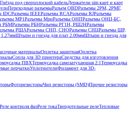
Гнёзда под сверхплоский кабель
Держатели sim карт и карт
тели
Переходные разъемы
Разъем OBD
Разъемы 2РМ, 2РМГ,
ы IDC
Разъемы IEEE
Разъемы RCA
Разъемы RJ
Разъемы
азъемы МР1
Разъемы Мрн
Разъемы ОНП
Разъемы ОНЦ-БС,
ы РБМ
Разъемы РБН
Разъемы РГ1Н, РШ2Н
Разъемы
азъемы РША
Разъемы СНП, СНО
Разъемы СНЦ
Разъемы ШР,
 1.27мм
Штыри и гнезда для плат 2.00мм
Штыри и гнезда для
асочные материалы
Оплетка защитная
Оплетка
риалы
Сопла для 3D принтера
Средства для изготовления
рмоусадка ПВХ
Термоусадка самозатухающая 2:1
Термоусадка
емые перчатки
Уплотнители
Филамент для 3D-
сторы
Фоторезисторы
Чип резисторы (SMD)
Прочие резисторы
Реле контроля фаз
Реле тока
Твердотельные реле
Тепловые