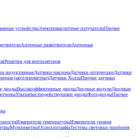
ывные устройства
Электромагнитные излучатели
Прочие
ветвители
Антенные разветвители
Антенные
ов
Решетки для вентиляторов
ки индуктивные
Датчики наклона
Датчики оптические
Датчики
рения (акселерометры)
Датчики Холла
Прочие датчики
е диоды
Высокоэффективные диоды
Диодные модули
Диодные
итроны
Ультрабыстродействующие диоды
Фотодиоды
Прочие
аны
енности
Измерители температуры
Измерители уровня
етры
Мультиметры
Осциллографы
Тестеры световых приборов