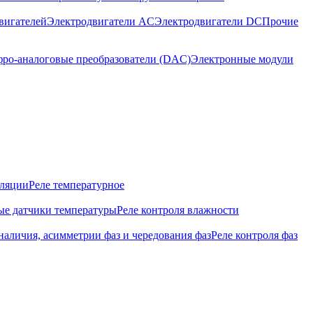
вигателей
Электродвигатели AC
Электродвигатели DC
Прочие
ро-аналоговые преобразователи (DAC)
Электронные модули
оляции
Реле температурное
е датчики температуры
Реле контроля влажности
наличия, асимметрии фаз и чередования фаз
Реле контроля фаз