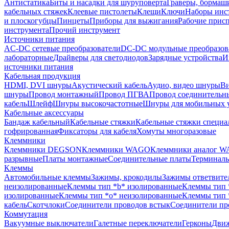
Антистатика
Биты и насадки для шуруповерта
Граверы, борма
кабельных стяжек
Клеевые пистолеты
Клещи
Ключи
Наборы инс
и плоскогубцы
Пинцеты
Приборы для выжигания
Рабочие прис
инструмента
Прочий инструмент
Источники питания
AC-DC сетевые преобразователи
DC-DC модульные преобразов
лабораторные
Драйверы для светодиодов
Зарядные устройства
И
источники питания
Кабельная продукция
HDMI, DVI шнуры
Акустический кабель
Аудио, видео шнуры
Ви
шнуры
Провод монтажный
Провод ПГВА
Провод соединительн
кабель
Шлейф
Шнуры высокочастотные
Шнуры для мобильных 
Кабельные аксессуары
Бандаж кабельный
Кабельные стяжки
Кабельные стяжки специа
гофрированная
Фиксаторы для кабеля
Хомуты многоразовые
Клеммники
Клеммники DEGSON
Клеммники WAGO
Клеммники аналог 
разрывные
Платы монтажные
Соединительные платы
Терминаль
Клеммы
Автомобильные клеммы
Зажимы, крокодилы
Зажимы ответвите
неизолированные
Клеммы тип *b* изолированные
Клеммы тип 
изолированные
Клеммы тип *o* неизолированные
Клеммы тип 
кабель
Скотчлоки
Соединители проводов встык
Соединители пр
Коммутация
Вакуумные выключатели
Галетные переключатели
Герконы
Движ