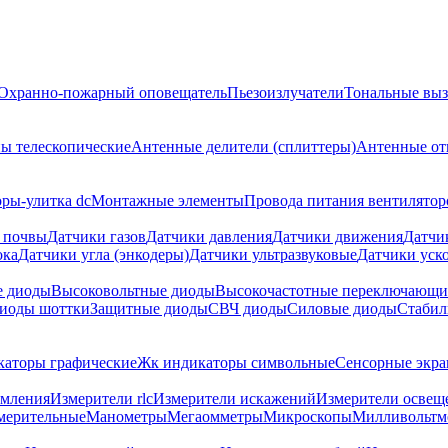
Охранно-пожарный оповещатель
Пьезоизлучатели
Тональные выз
ы телескопические
Антенные делители (сплиттеры)
Антенные от
ры-улитка dc
Монтажные элементы
Провода питания вентилятор
 почвы
Датчики газов
Датчики давления
Датчики движения
Датчи
ока
Датчики угла (энкодеры)
Датчики ультразвуковые
Датчики уско
е диоды
Высоковольтные диоды
Высокочастотные переключающи
иоды шоттки
Защитные диоды
СВЧ диоды
Силовые диоды
Стабил
аторы графические
Жк индикаторы символьные
Сенсорные экр
емления
Измерители rlc
Измерители искажений
Измерители освещ
мерительные
Манометры
Мегаомметры
Микроскопы
Милливольтм