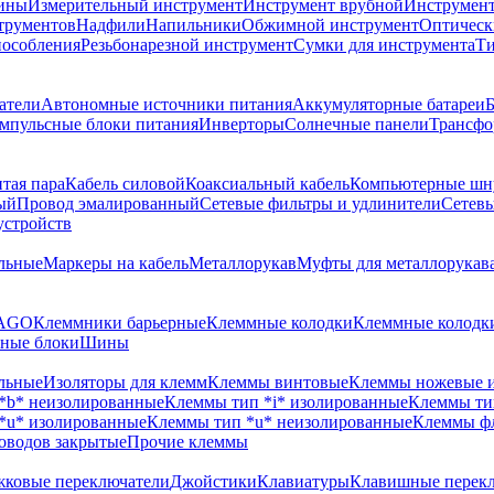
шины
Измерительный инструмент
Инструмент врубной
Инструмент 
трументов
Надфили
Напильники
Обжимной инструмент
Оптическ
пособления
Резьбонарезной инструмент
Сумки для инструмента
Ти
атели
Автономные источники питания
Аккумуляторные батареи
Б
мпульсные блоки питания
Инверторы
Солнечные панели
Трансфо
тая пара
Кабель силовой
Коаксиальный кабель
Компьютерные шн
ый
Провод эмалированный
Сетевые фильтры и удлинители
Сетев
устройств
льные
Маркеры на кабель
Металлорукав
Муфты для металлорукав
WAGO
Клеммники барьерные
Клеммные колодки
Клеммные колодки
ные блоки
Шины
льные
Изоляторы для клемм
Клеммы винтовые
Клеммы ножевые 
*b* неизолированные
Клеммы тип *i* изолированные
Клеммы ти
*u* изолированные
Клеммы тип *u* неизолированные
Клеммы ф
оводов закрытые
Прочие клеммы
ковые переключатели
Джойстики
Клавиатуры
Клавишные перек