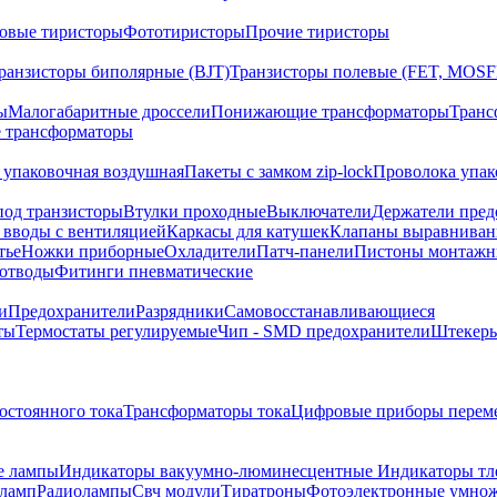
овые тиристоры
Фототиристоры
Прочие тиристоры
ранзисторы биполярные (BJT)
Транзисторы полевые (FET, MOSF
ы
Малогабаритные дроссели
Понижающие трансформаторы
Транс
 трансформаторы
 упаковочная воздушная
Пакеты с замком zip-lock
Проволока упак
под транзисторы
Втулки проходные
Выключатели
Держатели пред
 вводы с вентиляцией
Каркасы для катушек
Клапаны выравниван
тье
Ножки приборные
Охладители
Патч-панели
Пистоны монтажн
отводы
Фитинги пневматические
и
Предохранители
Разрядники
Самовосстанавливающиеся
ты
Термостаты регулируемые
Чип - SMD предохранители
Штекеры
остоянного тока
Трансформаторы тока
Цифровые приборы переме
е лампы
Индикаторы вакуумно-люминесцентные
Индикаторы тл
оламп
Радиолампы
Свч модули
Тиратроны
Фотоэлектронные умно