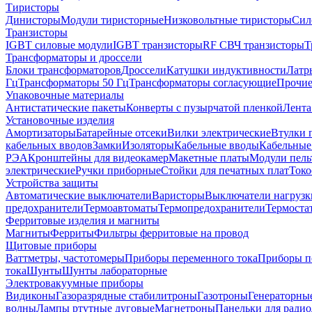
Тиристоры
Динисторы
Модули тиристорные
Низковольтные тиристоры
Сил
Транзисторы
IGBT силовые модули
IGBT транзисторы
RF СВЧ транзисторы
Т
Трансформаторы и дроссели
Блоки трансформаторов
Дроссели
Катушки индуктивности
Латр
Гц
Трансформаторы 50 Гц
Трансформаторы согласующие
Прочие
Упаковочные материалы
Антистатические пакеты
Конверты с пузырчатой пленкой
Лента
Установочные изделия
Амортизаторы
Батарейные отсеки
Вилки электрические
Втулки 
кабельных вводов
Замки
Изоляторы
Кабельные вводы
Кабельные
РЭА
Кронштейны для видеокамер
Макетные платы
Модули пель
электрические
Ручки приборные
Стойки для печатных плат
Токо
Устройства защиты
Автоматические выключатели
Варисторы
Выключатели нагрузк
предохранители
Термоавтоматы
Термопредохранители
Термоста
Ферритовые изделия и магниты
Магниты
Ферриты
Фильтры ферритовые на провод
Щитовые приборы
Ваттметры, частотомеры
Приборы переменного тока
Приборы п
тока
Шунты
Шунты лабораторные
Электровакуумные приборы
Видиконы
Газоразрядные стабилитроны
Газотроны
Генераторны
волны
Лампы ртутные дуговые
Магнетроны
Панельки для ради