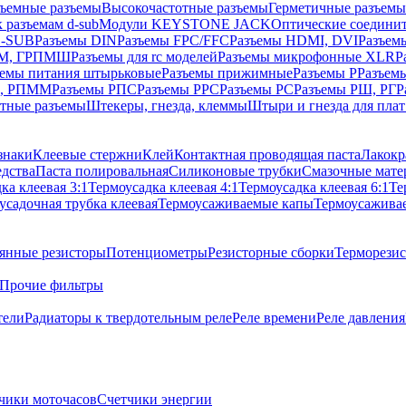
ъемные разъемы
Высокочастотные разъемы
Герметичные разъемы
 разъемам d-sub
Модули KEYSTONE JACK
Оптические соедини
D-SUB
Разъемы DIN
Разъемы FPC/FFC
Разъемы HDMI, DVI
Разъем
ПM, ГРПМШ
Разъемы для rc моделей
Разъемы микрофонные XLR
Р
ъемы питания штырьковые
Разъемы прижимные
Разъемы Р
Разъем
М, РПММ
Разъемы РПС
Разъемы РРС
Разъемы РС
Разъемы РШ, РГ
Р
тные разъемы
Штекеры, гнезда, клеммы
Штыри и гнезда для плат
знаки
Клеевые стержни
Клей
Контактная проводящая паста
Лакокр
дства
Паста полировальная
Силиконовые трубки
Смазочные мате
ка клеевая 3:1
Термоусадка клеевая 4:1
Термоусадка клеевая 6:1
Те
усадочная трубка клеевая
Термоусаживаемые капы
Термоусажива
янные резисторы
Потенциометры
Резисторные сборки
Терморези
Прочие фильтры
тели
Радиаторы к твердотельным реле
Реле времени
Реле давления
чики моточасов
Счетчики энергии