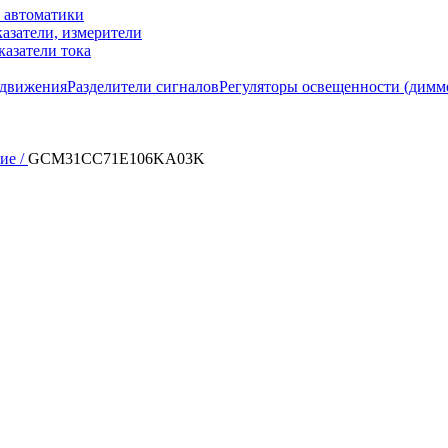
м автоматики
азатели, измерители
казатели тока
 движения
Разделители сигналов
Регуляторы освещенности (димм
ие /
GCM31CC71E106KA03K