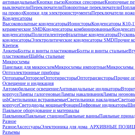
антивандальные
Кнопки пьезо
Кнопки сенсорные
Кнопочные пе
выключатели
Переключатели
Поворотные переключатели
Попла
на провод
Кнопки для электроинструмента
Переключатели ножн
Конденсаторы
Высоковольтные конденсаторы
Ионисторы
Конденсаторы К10-1
керамические SMD
Конденсаторы комбинированные
Конденсат
конденсаторы
Полиэтилентерефталатные конденсаторы
Пусковы
конденсаторы
Электролитические конденсаторы SMD
Прочие к
Крепеж
Анкера
Болты и винты пластиковые
Болты и винты стальные
Вт
пластиковые
Шайбы стальные
Микросхемы
Панельки для микросхем
Микросхемы импортные
Микросхемы 
Оптоэлектронные приборы
Оптопары
Оптореле
Оптотиристоры
Оптотранзисторы
Прочие о
Освещение и индикация
Автомобильное освещение
Антивандальные индикаторы
Втори
корпусе
Лампы галогеновые
Лампы накаливания
Лампы неонов
usb
Светильники встраиваемые
Светильники накладные
Светоар
корпусе
Светодиоды мощные
Фонари
Цифровые индикаторы
Ши
Паяльное оборудование и материалы
Паяльники
Паяльные станции
Паяльные ванны
Паяльные прина
Разное
Разное
Аксессуары
Электроника для дома
_АРХИВНЫЕ ПОЗИ
Разъемы