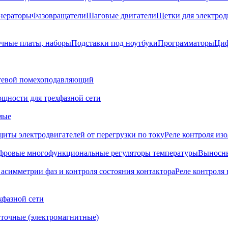
нераторы
Фазовращатели
Шаговые двигатели
Щетки для электрод
чные платы, наборы
Подставки под ноутбуки
Программаторы
Циф
тевой помехоподавляющий
щности для трехфазной сети
мые
щиты электродвигателей от перегрузки по току
Реле контроля из
фровые многофункциональные регуляторы температуры
Выносны
 асимметрии фаз и контроля состояния контактора
Реле контроля 
хфазной сети
точные (электромагнитные)