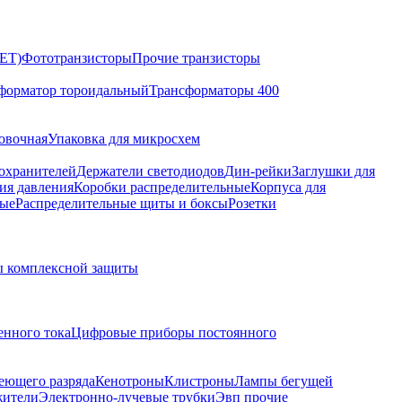
ET)
Фототранзисторы
Прочие транзисторы
форматор тороидальный
Трансформаторы 400
овочная
Упаковка для микросхем
охранителей
Держатели светодиодов
Дин-рейки
Заглушки для
ия давления
Коробки распределительные
Корпуса для
ые
Распределительные щиты и боксы
Розетки
 комплексной защиты
нного тока
Цифровые приборы постоянного
еющего разряда
Кенотроны
Клистроны
Лампы бегущей
жители
Электронно-лучевые трубки
Эвп прочие