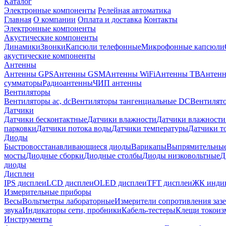
Каталог
Электронные компоненты
Релейная автоматика
Главная
О компании
Оплата и доставка
Контакты
Электронные компоненты
Акустические компоненты
Динамики
Звонки
Капсюли телефонные
Микрофонные капсюли
акустические компоненты
Антенны
Антенны GPS
Антенны GSM
Антенны WiFi
Антенны ТВ
Антенн
сумматоры
Радиоантенны
ЧИП антенны
Вентиляторы
Вентиляторы ac, dc
Вентиляторы тангенциальные DC
Вентилято
Датчики
Датчики бесконтактные
Датчики влажности
Датчики влажности
парковки
Датчики потока воды
Датчики температуры
Датчики т
Диоды
Быстровосстанавливающиеся диоды
Варикапы
Выпрямительны
мосты
Диодные сборки
Диодные столбы
Диоды низковольтные
Д
диоды
Дисплеи
IPS дисплеи
LCD дисплеи
OLED дисплеи
TFT дисплеи
ЖК индик
Измерительные приборы
Весы
Вольтметры лабораторные
Измерители сопротивления заз
звука
Индикаторы сети, пробники
Кабель-тестеры
Клещи токоиз
Инструменты