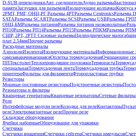
D-SUB переходники
Авт. соединители
Аудио разъемы
Быстрораз
памяти
Заглушки для разъемов
Изолирующие колпачки
Корпуса к
2РМТ, РМГ, ОНЦ-РГ
Разъемы 4РТ
Разъемы Centronics
Разъемы 
SATA
Разъемы SCART
Разъемы SCSI
Разъемы USB
Разъемы ГР
ОНЦ-БМ
Разъемы питания
Разъемы питания низковольтные
Раз
РП10
Разъемы РП14
Разъемы РП15
Разъемы РПКМ
Разъемы РП
СШР, 2РТ, 2РТТ
Силовые разъемы
Цилиндрические малогабари
плат 2.54мм
Прочие разъемы
Расходные материалы
Аэрозоли
Изолента
Изолирующие материалы
Информационные 
самозаварачивающаяся
Оплетка термоусадочная
Очищающие сре
ПП
Текстолит
Теплопроводящие подложки
Термопаста
Термоусад
специальная
Термоусадочная лента
Термоусадочная трубка
Термо
принтера
Фильтры для филамента
Фторопластовые трубки
Резисторы
Мощные постоянные резисторы
Подстроечные резисторы
Посто
Резонаторы и фильтры
Кварцевые генераторы
Кварцевые резонаторы
Сетевые фильтры
Реле
Интерфейсные модули реле
Колодки для реле
Контакторы
Пуска
реле
Электромагнитные реле
Прочие реле
Складское оборудование
Ячейки наборные
Оборудование для упаковки
Счетчики
Счетчики вращения
Счетчики гейгера
Счетчики импульсов
Счет