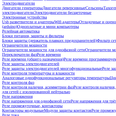
Электродвигатели
Двигатели генераторы
Двигатели реверсивные
Сельсины
Тахоге
электродвигатели
Электродвигатели бесщеточные
Электронные устройства
Usb разветвители и адаптеры
Wifi адаптеры
Отладочные и оцено
(arduino)
Одноплатные и мини компьютеры
Релейная автоматика
Блоки питания, защиты и фильтры
Блоки защиты (держатель плавких предохранителей)
Фильтр се
Ограничители мощности
Ограничители мощности для однофазной сети
Ограничители мо
Переключатели фаз
Реле времени
Реле времени (общего назначения)
Реле времени программируе
Реле защиты электродвигателей
Реле защиты электродвигателей многофункциональные
Реле за
Реле контроля температуры и влажности
Аналоговые однофункциональные регуляторы температуры
Ци
Реле контроля фаз
Реле контроля наличия, асимметрии фаз
Реле контроля наличия,
для сетей с изолированной нейтралью
Реле напряжения
Реле напряжения для однофазной сети
Реле напряжения для трё
Реле промежуточные, контакторы
Контакторы модульные
Модули защиты контактов
Реле промежу
Реле тока