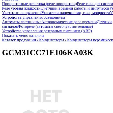
Приоритетные реле тока (реле приоритета)
Реле тока для систе
Реле уровня жидкости
Счетчики времени работы и импульсов
Ук
Указатели напряжения
Указатели напряжения, тока, мощности
У
Устройства управления освещением
Автоматы лестничные
Астрономические реле времени
Датчики
сигналов
Фотореле (автоматы светочувствительные)
Устройства управления резервным питанием (АВР)
Показать меню каталога
Каталог продукции /
Конденсаторы /
Конденсаторы керамическ
GCM31CC71E106KA03K