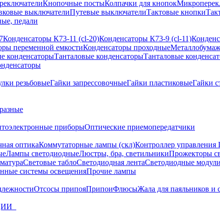
реключатели
Кнопочные посты
Колпачки для кнопок
Микроперек
вковые выключатели
Путевые выключатели
Тактовые кнопки
Так
ые, педали
7
Конденсаторы К73-11 (cl-20)
Конденсаторы К73-9 (cl-11)
Конденс
оры переменной емкости
Конденсаторы проходные
Металлобумаж
е конденсаторы
Танталовые конденсаторы
Танталовые конденса
онденсаторы
улки резьбовые
Гайки запрессовочные
Гайки пластиковые
Гайки с
разные
птоэлектронные приборы
Оптические приемопередатчики
чная оптика
Коммутаторные лампы (скл)
Контроллер управления
ые
Лампы светодиодные
Люстры, бра, светильники
Прожекторы с
матура
Световые табло
Светодиодная лента
Светодиодные модули
нные системы освещения
Прочие лампы
длежности
Отсосы припоя
Припои
Флюсы
Жала для паяльников и 
ЦИИ_