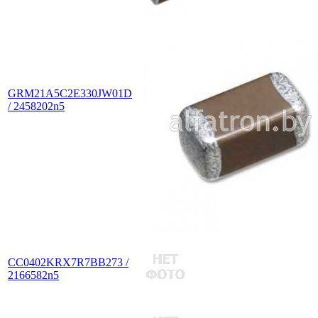
GRM21A5C2E330JW01D
/ 2458202n5
CC0402KRX7R7BB273 /
2166582n5