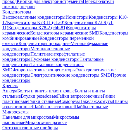
провод
Кнопки для электроинструмента
Переключатели
ножные, педали
Конденсаторы
Высоковольтные конденсаторы
Ионисторы
Конденсаторы К10-
17
Конденсаторы К73-11 (cl-20)
Конденсаторы К73-9 (cl-
11)
Конденсаторы К78-2 (cbb-81)
Конденсаторы
керамические
Конденсаторы керамические SMD
Конденсаторы
комбинированные
Конденсаторы переменной
емкости
Конденсаторы проходные
Металлобумажные
конденсаторы
Металлопленочные
конденсаторы
Полиэтилентерефталатные
конденсаторы
Пусковые конденсаторы
Танталовые
конденсаторы
Танталовые конденсаторы
SMD
Фторопластовые конденсаторы
Электролитические
конденсаторы
Электролитические конденсаторы SMD
Прочие
конденсаторы
Крепеж
Анкера
Болты и винты пластиковые
Болты и винты
стальные
Втулки резьбовые
Гайки запрессовочные
Гайки
пластиковые
Гайки стальные
Саморезы
Такелаж
Хомуты
Шайбы
изоляционные
Шайбы пластиковые
Шайбы стальные
Микросхемы
Панельки для микросхем
Микросхемы
импортные
Микросхемы разные
Оптоэлектронные приборы