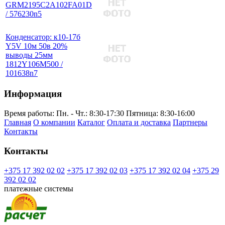
GRM2195C2A102FA01D
/ 576230n5
Конденсатор: к10-17б
Y5V 10м 50в 20%
выводы 25мм
1812Y106M500 /
101638n7
Информация
Время работы:
Пн. - Чт.: 8:30-17:30
Пятница: 8:30-16:00
Главная
О компании
Каталог
Оплата и доставка
Партнеры
Контакты
Контакты
+375 17 392 02 02
+375 17 392 02 03
+375 17 392 02 04
+375 29
392 02 02
платежные системы