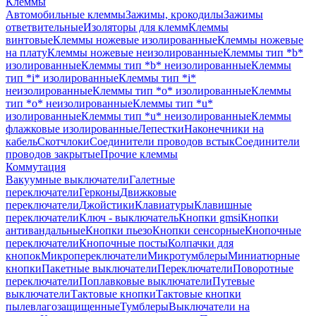
Клеммы
Автомобильные клеммы
Зажимы, крокодилы
Зажимы
ответвительные
Изоляторы для клемм
Клеммы
винтовые
Клеммы ножевые изолированные
Клеммы ножевые
на плату
Клеммы ножевые неизолированные
Клеммы тип *b*
изолированные
Клеммы тип *b* неизолированные
Клеммы
тип *i* изолированные
Клеммы тип *i*
неизолированные
Клеммы тип *o* изолированные
Клеммы
тип *o* неизолированные
Клеммы тип *u*
изолированные
Клеммы тип *u* неизолированные
Клеммы
флажковые изолированные
Лепестки
Наконечники на
кабель
Скотчлоки
Соединители проводов встык
Соединители
проводов закрытые
Прочие клеммы
Коммутация
Вакуумные выключатели
Галетные
переключатели
Герконы
Движковые
переключатели
Джойстики
Клавиатуры
Клавишные
переключатели
Ключ - выключатель
Кнопки gmsi
Кнопки
антивандальные
Кнопки пьезо
Кнопки сенсорные
Кнопочные
переключатели
Кнопочные посты
Колпачки для
кнопок
Микропереключатели
Микротумблеры
Миниатюрные
кнопки
Пакетные выключатели
Переключатели
Поворотные
переключатели
Поплавковые выключатели
Путевые
выключатели
Тактовые кнопки
Тактовые кнопки
пылевлагозащищенные
Тумблеры
Выключатели на