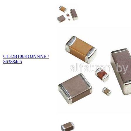
CL32B106KOJNNNE /
863884n5