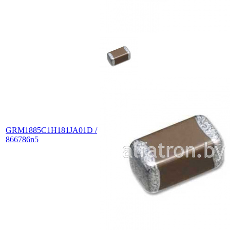
GRM1885C1H181JA01D /
866786n5