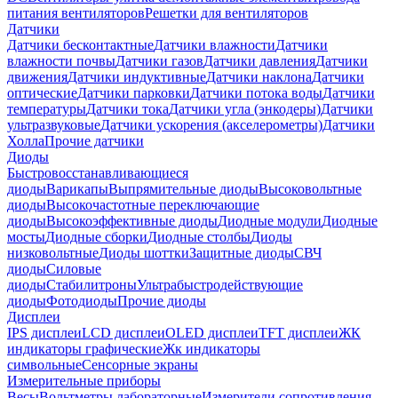
питания вентиляторов
Решетки для вентиляторов
Датчики
Датчики бесконтактные
Датчики влажности
Датчики
влажности почвы
Датчики газов
Датчики давления
Датчики
движения
Датчики индуктивные
Датчики наклона
Датчики
оптические
Датчики парковки
Датчики потока воды
Датчики
температуры
Датчики тока
Датчики угла (энкодеры)
Датчики
ультразвуковые
Датчики ускорения (акселерометры)
Датчики
Холла
Прочие датчики
Диоды
Быстровосстанавливающиеся
диоды
Варикапы
Выпрямительные диоды
Высоковольтные
диоды
Высокочастотные переключающие
диоды
Высокоэффективные диоды
Диодные модули
Диодные
мосты
Диодные сборки
Диодные столбы
Диоды
низковольтные
Диоды шоттки
Защитные диоды
СВЧ
диоды
Силовые
диоды
Стабилитроны
Ультрабыстродействующие
диоды
Фотодиоды
Прочие диоды
Дисплеи
IPS дисплеи
LCD дисплеи
OLED дисплеи
TFT дисплеи
ЖК
индикаторы графические
Жк индикаторы
символьные
Сенсорные экраны
Измерительные приборы
Весы
Вольтметры лабораторные
Измерители сопротивления