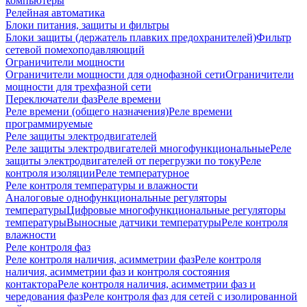
компьютеры
Релейная автоматика
Блоки питания, защиты и фильтры
Блоки защиты (держатель плавких предохранителей)
Фильтр
сетевой помехоподавляющий
Ограничители мощности
Ограничители мощности для однофазной сети
Ограничители
мощности для трехфазной сети
Переключатели фаз
Реле времени
Реле времени (общего назначения)
Реле времени
программируемые
Реле защиты электродвигателей
Реле защиты электродвигателей многофункциональные
Реле
защиты электродвигателей от перегрузки по току
Реле
контроля изоляции
Реле температурное
Реле контроля температуры и влажности
Аналоговые однофункциональные регуляторы
температуры
Цифровые многофункциональные регуляторы
температуры
Выносные датчики температуры
Реле контроля
влажности
Реле контроля фаз
Реле контроля наличия, асимметрии фаз
Реле контроля
наличия, асимметрии фаз и контроля состояния
контактора
Реле контроля наличия, асимметрии фаз и
чередования фаз
Реле контроля фаз для сетей с изолированной