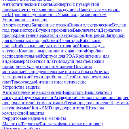
Антистатические пакеты
Конверты с пузырчатой
пленкой
Лента упаковочная воздушная
Пакеты с замком zip-
lock
Проволока упаковочная
Упаковка для микросхем
Установочные изделия
Амортизаторы
Батарейные отсеки
Вилки электрические
Втулки
под транзисторы
Втулки проходные
Выключатели
Держатели
предохранителей
Держатели светодиодов
Дин-рейки
Заглушки
для кабельных вводов
Замки
Изоляторы
Кабельные
вводы
Кабельные вводы с вентиляцией
Каркасы для
катушек
Клапаны выравнивания давления
Коробки
распределительные
Корпуса для РЭА
Кронштейны для
видеокамер
Макетные платы
Модули пельтье
Ножки
приборные
Охладители
Патч-панели
Пистоны
монтажные
Распределительные щиты и боксы
Розетки
электрические
Ручки приборные
Стойки для печатных
плат
Токоотводы
Фитинги пневматические
Устройства защиты
Автоматические выключатели
Варисторы
Выключатели
нагрузки
Предохранители
Разрядники
Самовосстанавливающиес
предохранители
Термоавтоматы
Термопредохранители
Термоста
регулируемые
Чип - SMD предохранители
Штекеры
комплексной защиты
Ферритовые изделия и магниты
Магниты
Ферриты
Фильтры ферритовые на провод
Щитовые приборы