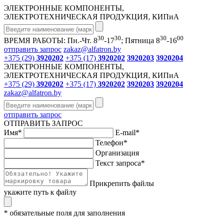
ЭЛЕКТРОННЫЕ КОМПОНЕНТЫ,
ЭЛЕКТРОТЕХНИЧЕСКАЯ ПРОДУКЦИЯ, КИПиА
30
30
30
00
ВРЕМЯ РАБОТЫ: Пн.-Чт. 8
-17
; Пятница 8
-16
отправить запрос
zakaz@alfatron.by
+375 (29)
3920202
+375 (17)
3920202
3920203
3920204
ЭЛЕКТРОННЫЕ КОМПОНЕНТЫ,
ЭЛЕКТРОТЕХНИЧЕСКАЯ ПРОДУКЦИЯ, КИПиА
+375 (29)
3920202
+375 (17)
3920202
3920203
3920204
zakaz@alfatron.by
отправить запрос
ОТПРАВИТЬ ЗАПРОС
Имя
*
E-mail
*
Телефон
*
Организация
Текст запроса
*
Прикрепить файлы
укажите путь к файлу
* обязательные поля для заполнения