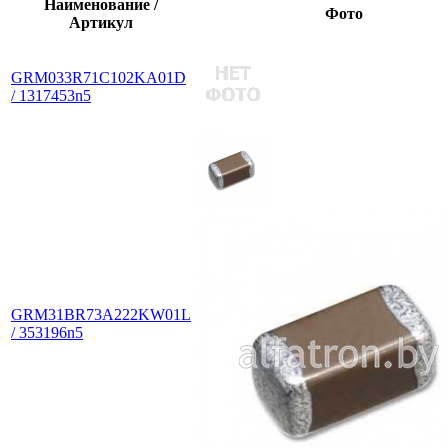
Наименование /
Фото
Артикул
GRM033R71C102KA01D
/ 1317453n5
GRM31BR73A222KW01L
/ 353196n5