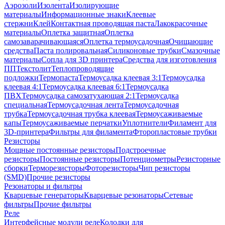
Аэрозоли
Изолента
Изолирующие
материалы
Информационные знаки
Клеевые
стержни
Клей
Контактная проводящая паста
Лакокрасочные
материалы
Оплетка защитная
Оплетка
самозаварачивающаяся
Оплетка термоусадочная
Очищающие
средства
Паста полировальная
Силиконовые трубки
Смазочные
материалы
Сопла для 3D принтера
Средства для изготовления
ПП
Текстолит
Теплопроводящие
подложки
Термопаста
Термоусадка клеевая 3:1
Термоусадка
клеевая 4:1
Термоусадка клеевая 6:1
Термоусадка
ПВХ
Термоусадка самозатухающая 2:1
Термоусадка
специальная
Термоусадочная лента
Термоусадочная
трубка
Термоусадочная трубка клеевая
Термоусаживаемые
капы
Термоусаживаемые перчатки
Уплотнители
Филамент для
3D-принтера
Фильтры для филамента
Фторопластовые трубки
Резисторы
Мощные постоянные резисторы
Подстроечные
резисторы
Постоянные резисторы
Потенциометры
Резисторные
сборки
Терморезисторы
Фоторезисторы
Чип резисторы
(SMD)
Прочие резисторы
Резонаторы и фильтры
Кварцевые генераторы
Кварцевые резонаторы
Сетевые
фильтры
Прочие фильтры
Реле
Интерфейсные модули реле
Колодки для