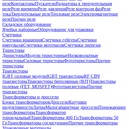
реле
Контакторы
Пускатели
Радиаторы к твердотельным
реле
Реле времени
Реле давления
Реле контроля фаз
Реле
тока
Твердотельные реле
Тепловые реле
Электромагнитные
реле
Прочие реле
Складское оборудование
Ячейки наборные
Оборудование для упаковки
Счетчики
Счетчики вращения
Счетчики гейгера
Счетчики
импульсов
Счетчики моточасов
Счетчики энергии
Тиристоры
Динисторы
Модули тиристорные
Низковольтные
тиристоры
Силовые тиристоры
Фототиристоры
Прочие
тиристоры
Транзисторы
IGBT силовые модули
IGBT транзисторы
RF СВЧ
транзисторы
Транзисторы биполярные (BJT)
Транзисторы
полевые (FET, MOSFET)
Фототранзисторы
Прочие
транзисторы
Трансформаторы и дроссели
Блоки трансформаторов
Дроссели
Катушки
индуктивности
Латры
Малогабаритные дроссели
Понижающие
трансформаторы
Трансформатор
тороидальный
Трансформаторы 400 Гц
Трансформаторы 50
Гц
Трансформаторы согласующие
Прочие трансформаторы
Упаковочные материалы