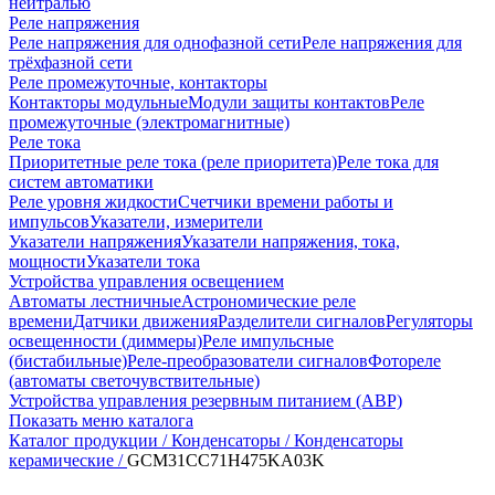
нейтралью
Реле напряжения
Реле напряжения для однофазной сети
Реле напряжения для
трёхфазной сети
Реле промежуточные, контакторы
Контакторы модульные
Модули защиты контактов
Реле
промежуточные (электромагнитные)
Реле тока
Приоритетные реле тока (реле приоритета)
Реле тока для
систем автоматики
Реле уровня жидкости
Счетчики времени работы и
импульсов
Указатели, измерители
Указатели напряжения
Указатели напряжения, тока,
мощности
Указатели тока
Устройства управления освещением
Автоматы лестничные
Астрономические реле
времени
Датчики движения
Разделители сигналов
Регуляторы
освещенности (диммеры)
Реле импульсные
(бистабильные)
Реле-преобразователи сигналов
Фотореле
(автоматы светочувствительные)
Устройства управления резервным питанием (АВР)
Показать меню каталога
Каталог продукции /
Конденсаторы /
Конденсаторы
керамические /
GCM31CC71H475KA03K