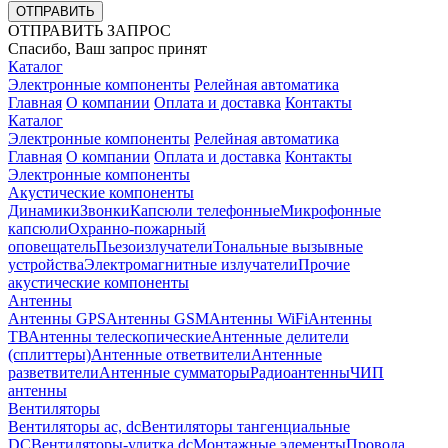
ОТПРАВИТЬ
ОТПРАВИТЬ ЗАПРОС
Спасибо, Ваш запрос принят
Каталог
Электронные компоненты
Релейная автоматика
Главная
О компании
Оплата и доставка
Контакты
Каталог
Электронные компоненты
Релейная автоматика
Главная
О компании
Оплата и доставка
Контакты
Электронные компоненты
Акустические компоненты
Динамики
Звонки
Капсюли телефонные
Микрофонные
капсюли
Охранно-пожарный
оповещатель
Пьезоизлучатели
Тональные вызывные
устройства
Электромагнитные излучатели
Прочие
акустические компоненты
Антенны
Антенны GPS
Антенны GSM
Антенны WiFi
Антенны
ТВ
Антенны телескопические
Антенные делители
(сплиттеры)
Антенные ответвители
Антенные
разветвители
Антенные сумматоры
Радиоантенны
ЧИП
антенны
Вентиляторы
Вентиляторы ac, dc
Вентиляторы тангенциальные
DC
Вентиляторы-улитка dc
Монтажные элементы
Провода