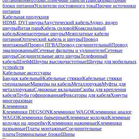
питания
Инверторы
Солнечные панели
Трансформаторные
блоки питания
Усилители постоянного тока
Прочие источники
питания
Кабельная продукция
HDMI, DVI шнуры
Акустический кабель
Аудио, видео
шнуры
Витая пара
Кабель силовой
Коаксиальный
кабель
Компьютерные шнуры
Межплатные кабели
питания
Оптический кабель и шнуры
Провод
монтажный
Провод ПГВА
Провод соединительный
Провод
эмалированный
Сетевые фильтры и удлинители
Сетевые
шнуры
Соединительные авто шнуры
Телефонный
кабель
Шлейф
Шнуры высокочастотные
Шнуры для мобильных
устройств
Кабельные аксессуары
Бандаж кабельный
Кабельные стяжки
Кабельные стяжки
специальные
Маркеры на кабель
Металлорукав
Муфты для
металлорукава
Сдвижные вкладыши
Скобы для крепления
кабеля
Труба гофрированная
Фиксаторы для кабеля
Хомуты
многоразовые
Клеммники
Клеммники DEGSON
Клеммники WAGO
Клеммники аналог
WAGO
Клеммники барьерные
Клеммные колодки
Клеммные
колодки на динрейку
Клеммники нажимные
Клеммники
разрывные
Платы монтажные
Соединительные
платы
Терминальные блоки
Шины