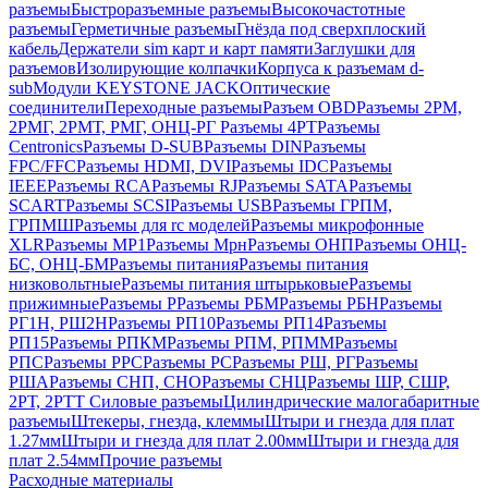
разъемы
Быстроразъемные разъемы
Высокочастотные
разъемы
Герметичные разъемы
Гнёзда под сверхплоский
кабель
Держатели sim карт и карт памяти
Заглушки для
разъемов
Изолирующие колпачки
Корпуса к разъемам d-
sub
Модули KEYSTONE JACK
Оптические
соединители
Переходные разъемы
Разъем OBD
Разъемы 2РМ,
2РМГ, 2РМТ, РМГ, ОНЦ-РГ
Разъемы 4РТ
Разъемы
Centronics
Разъемы D-SUB
Разъемы DIN
Разъемы
FPC/FFC
Разъемы HDMI, DVI
Разъемы IDC
Разъемы
IEEE
Разъемы RCA
Разъемы RJ
Разъемы SATA
Разъемы
SCART
Разъемы SCSI
Разъемы USB
Разъемы ГРПM,
ГРПМШ
Разъемы для rc моделей
Разъемы микрофонные
XLR
Разъемы МР1
Разъемы Мрн
Разъемы ОНП
Разъемы ОНЦ-
БС, ОНЦ-БМ
Разъемы питания
Разъемы питания
низковольтные
Разъемы питания штырьковые
Разъемы
прижимные
Разъемы Р
Разъемы РБМ
Разъемы РБН
Разъемы
РГ1Н, РШ2Н
Разъемы РП10
Разъемы РП14
Разъемы
РП15
Разъемы РПКМ
Разъемы РПМ, РПММ
Разъемы
РПС
Разъемы РРС
Разъемы РС
Разъемы РШ, РГ
Разъемы
РША
Разъемы СНП, СНО
Разъемы СНЦ
Разъемы ШР, СШР,
2РТ, 2РТТ
Силовые разъемы
Цилиндрические малогабаритные
разъемы
Штекеры, гнезда, клеммы
Штыри и гнезда для плат
1.27мм
Штыри и гнезда для плат 2.00мм
Штыри и гнезда для
плат 2.54мм
Прочие разъемы
Расходные материалы