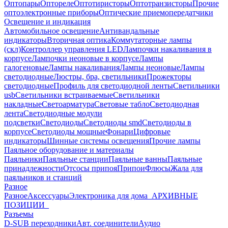
Оптопары
Оптореле
Оптотиристоры
Оптотранзисторы
Прочие
оптоэлектронные приборы
Оптические приемопередатчики
Освещение и индикация
Автомобильное освещение
Антивандальные
индикаторы
Вторичная оптика
Коммутаторные лампы
(скл)
Контроллер управления LED
Лампочки накаливания в
корпусе
Лампочки неоновые в корпусе
Лампы
галогеновые
Лампы накаливания
Лампы неоновые
Лампы
светодиодные
Люстры, бра, светильники
Прожекторы
светодиодные
Профиль для светодиодной ленты
Светильники
usb
Светильники встраиваемые
Светильники
накладные
Светоарматура
Световые табло
Светодиодная
лента
Светодиодные модули
подсветки
Светодиоды
Светодиоды smd
Светодиоды в
корпусе
Светодиоды мощные
Фонари
Цифровые
индикаторы
Шинные системы освещения
Прочие лампы
Паяльное оборудование и материалы
Паяльники
Паяльные станции
Паяльные ванны
Паяльные
принадлежности
Отсосы припоя
Припои
Флюсы
Жала для
паяльников и станций
Разное
Разное
Аксессуары
Электроника для дома
_АРХИВНЫЕ
ПОЗИЦИИ_
Разъемы
D-SUB переходники
Авт. соединители
Аудио