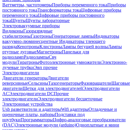
Ваттметры, частотомеры
Приборы переменного тока
Приборы
постоянного тока
Трансформаторы тока
Цифровые приборы
переменного тока
Цифровые приборы постоянного
тока
Шунты
Шунты лабораторные
Электровакуумные приборы
Видиконы
Газоразрядные
стабилитроны
Газотроны
Генераторные лампы
Индикаторы
вакуумно-люминесцентные
Индикаторы тлеющего
разряда
Кенотроны
Клистроны
Лампы бегущей волны
Лампы
ртутные дуговые
Магнетроны
Панельки для
радиоламп
Радиолампы
Свч
модули
Тиратроны
Фотоэлектронные умножители
Электронно-
лучевые трубки
Эвп прочие
Электродвигатели
Двигатели генераторы
Двигатели
реверсивные
Сельсины
Тахогенераторы
Фазовращатели
Шаговые
двигатели
Щетки для электродвигателей
Электродвигатели
AC
Электродвигатели DC
Прочие
электродвигатели
Электродвигатели бесщеточные
Электронные устройства
Usb разветвители и адаптеры
Wifi адаптеры
Отладочные и
оценочные платы, наборы
Подставки под
ноутбуки
Программаторы
Цифро-аналоговые преобразователи
(DAC)
Электронные модули (arduino)
Одноплатные и мини