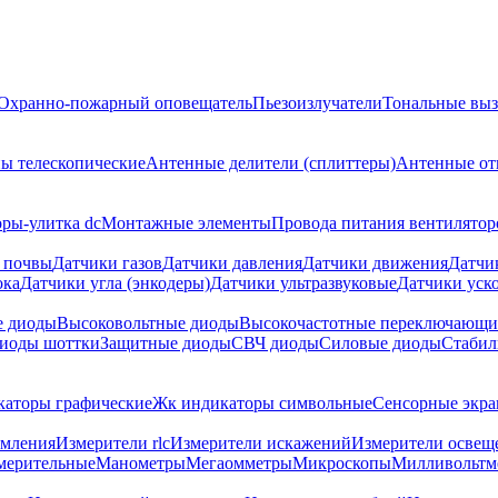
Охранно-пожарный оповещатель
Пьезоизлучатели
Тональные выз
ы телескопические
Антенные делители (сплиттеры)
Антенные от
ры-улитка dc
Монтажные элементы
Провода питания вентилятор
 почвы
Датчики газов
Датчики давления
Датчики движения
Датчи
ока
Датчики угла (энкодеры)
Датчики ультразвуковые
Датчики уско
е диоды
Высоковольтные диоды
Высокочастотные переключающи
иоды шоттки
Защитные диоды
СВЧ диоды
Силовые диоды
Стабил
аторы графические
Жк индикаторы символьные
Сенсорные экр
емления
Измерители rlc
Измерители искажений
Измерители освещ
мерительные
Манометры
Мегаомметры
Микроскопы
Милливольтм