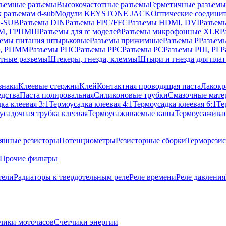
ъемные разъемы
Высокочастотные разъемы
Герметичные разъемы
 разъемам d-sub
Модули KEYSTONE JACK
Оптические соедини
D-SUB
Разъемы DIN
Разъемы FPC/FFC
Разъемы HDMI, DVI
Разъем
ПM, ГРПМШ
Разъемы для rc моделей
Разъемы микрофонные XLR
Р
ъемы питания штырьковые
Разъемы прижимные
Разъемы Р
Разъем
М, РПММ
Разъемы РПС
Разъемы РРС
Разъемы РС
Разъемы РШ, РГ
Р
тные разъемы
Штекеры, гнезда, клеммы
Штыри и гнезда для плат
знаки
Клеевые стержни
Клей
Контактная проводящая паста
Лакокр
дства
Паста полировальная
Силиконовые трубки
Смазочные мате
ка клеевая 3:1
Термоусадка клеевая 4:1
Термоусадка клеевая 6:1
Те
усадочная трубка клеевая
Термоусаживаемые капы
Термоусажива
янные резисторы
Потенциометры
Резисторные сборки
Терморези
Прочие фильтры
тели
Радиаторы к твердотельным реле
Реле времени
Реле давления
чики моточасов
Счетчики энергии