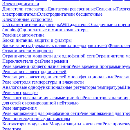
Электродвигатели
Двигатели генераторы
Двигатели реверсивные
Сельсины
Тахоге
электродвигатели
Электродвигатели бесщеточные
Электронные устройства
Usb разветвители и адаптеры
Wifi адаптеры
Отладочные и оцено
(arduino)
Одноплатные и мини компьютеры
Релейная автоматика
Блоки питания, защиты и фильтры
Блоки защиты (держатель плавких предохранителей)
Фильтр се
Ограничители мощности
Ограничители мощности для однофазной сети
Ограничители мо
Переключатели фаз
Реле времени
Реле времени (общего назначения)
Реле времени программируе
Реле защиты электродвигателей
Реле защиты электродвигателей многофункциональные
Реле за
Реле контроля температуры и влажности
Аналоговые однофункциональные регуляторы температуры
Ци
Реле контроля фаз
Реле контроля наличия, асимметрии фаз
Реле контроля наличия,
для сетей с изолированной нейтралью
Реле напряжения
Реле напряжения для однофазной сети
Реле напряжения для трё
Реле промежуточные, контакторы
Контакторы модульные
Модули защиты контактов
Реле промежу
Реле тока