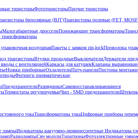
овые тиристоры
Фототиристоры
Прочие тиристоры
ранзисторы биполярные (BJT)
Транзисторы полевые (FET, MOSF
ы
Малогабаритные дроссели
Понижающие трансформаторы
Транс
 трансформаторы
 упаковочная воздушная
Пакеты с замком zip-lock
Проволока упак
под транзисторы
Втулки проходные
Выключатели
Держатели пред
 вводы с вентиляцией
Каркасы для катушек
Клапаны выравниван
тье
Ножки приборные
Охладители
Патч-панели
Пистоны монтажн
отводы
Фитинги пневматические
и
Предохранители
Разрядники
Самовосстанавливающиеся
ты
Термостаты регулируемые
Чип - SMD предохранители
Штекеры
остоянного тока
Трансформаторы тока
Цифровые приборы переме
е лампы
Индикаторы вакуумно-люминесцентные
Индикаторы тл
оламп
Радиолампы
Свч модули
Тиратроны
Фотоэлектронные умно