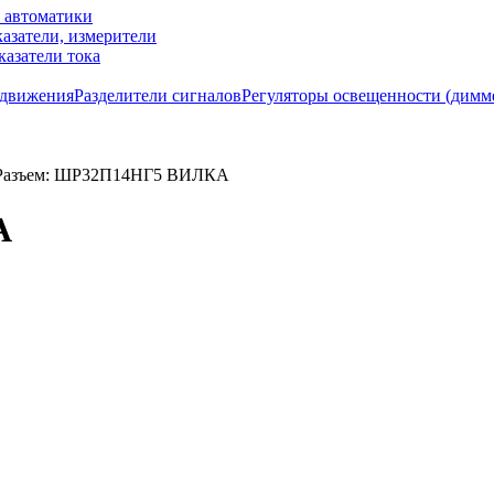
м автоматики
азатели, измерители
казатели тока
 движения
Разделители сигналов
Регуляторы освещенности (димм
Разъем: ШР32П14НГ5 ВИЛКА
А