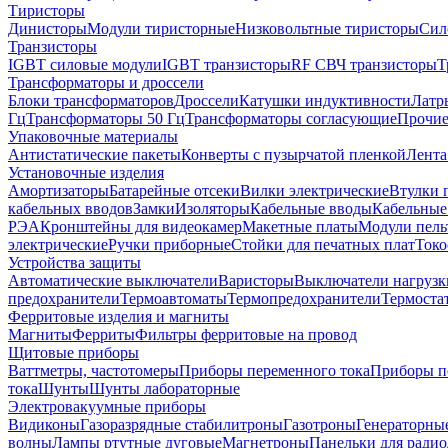
Тиристоры
Динисторы
Модули тиристорные
Низковольтные тиристоры
Сил
Транзисторы
IGBT силовые модули
IGBT транзисторы
RF СВЧ транзисторы
Т
Трансформаторы и дроссели
Блоки трансформаторов
Дроссели
Катушки индуктивности
Латр
Гц
Трансформаторы 50 Гц
Трансформаторы согласующие
Прочие
Упаковочные материалы
Антистатические пакеты
Конверты с пузырчатой пленкой
Лента
Установочные изделия
Амортизаторы
Батарейные отсеки
Вилки электрические
Втулки 
кабельных вводов
Замки
Изоляторы
Кабельные вводы
Кабельные
РЭА
Кронштейны для видеокамер
Макетные платы
Модули пель
электрические
Ручки приборные
Стойки для печатных плат
Токо
Устройства защиты
Автоматические выключатели
Варисторы
Выключатели нагрузк
предохранители
Термоавтоматы
Термопредохранители
Термоста
Ферритовые изделия и магниты
Магниты
Ферриты
Фильтры ферритовые на провод
Щитовые приборы
Ваттметры, частотомеры
Приборы переменного тока
Приборы п
тока
Шунты
Шунты лабораторные
Электровакуумные приборы
Видиконы
Газоразрядные стабилитроны
Газотроны
Генераторны
волны
Лампы ртутные дуговые
Магнетроны
Панельки для ради