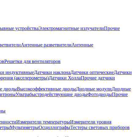
ывные устройства
Электромагнитные излучатели
Прочие
ветвители
Антенные разветвители
Антенные
ов
Решетки для вентиляторов
ки индуктивные
Датчики наклона
Датчики оптические
Датчики
рения (акселерометры)
Датчики Холла
Прочие датчики
е диоды
Высокоэффективные диоды
Диодные модули
Диодные
итроны
Ультрабыстродействующие диоды
Фотодиоды
Прочие
аны
енности
Измерители температуры
Измерители уровня
етры
Мультиметры
Осциллографы
Тестеры световых приборов