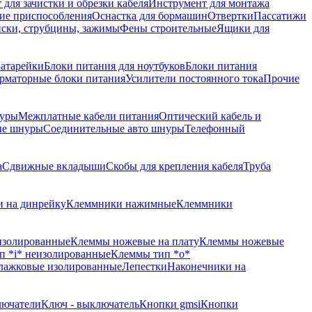
для зачистки и обрезки кабеля
Инструмент для монтажа
ие приспособления
Оснастка для бормашин
Отвертки
Пассатижи
ски, струбцины, зажимы
Фены строительные
Ящики для
атарейки
Блоки питания для ноутбуков
Блоки питания
рматорные блоки питания
Усилители постоянного тока
Прочие
уры
Межплатные кабели питания
Оптический кабель и
ые шнуры
Соединительные авто шнуры
Телефонный
а
Сдвижные вкладыши
Скобы для крепления кабеля
Труба
 на динрейку
Клеммники нажимные
Клеммники
изолированные
Клеммы ножевые на плату
Клеммы ножевые
п *i* неизолированные
Клеммы тип *o*
лажковые изолированные
Лепестки
Наконечники на
лючатели
Ключ - выключатель
Кнопки gmsi
Кнопки