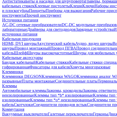
Антистатика
Биты и насадки для шуруповерта
Граверы, борма
кабельных стяжек
Клеевые пистолеты
Клещи
Ключи
Наборы инс
и плоскогубцы
Пинцеты
Приборы для выжигания
Рабочие прис
инструмента
Прочий инструмент
Источники питания
AC-DC сетевые преобразователи
DC-DC модульные преобразов
лабораторные
Драйверы для светодиодов
Зарядные устройства
И
источники питания
Кабельная продукция
HDMI, DVI шнуры
Акустический кабель
Аудио, видео шнуры
Ви
шнуры
Провод монтажный
Провод ПГВА
Провод соединительн
кабель
Шлейф
Шнуры высокочастотные
Шнуры для мобильных 
Кабельные аксессуары
Бандаж кабельный
Кабельные стяжки
Кабельные стяжки специа
гофрированная
Фиксаторы для кабеля
Хомуты многоразовые
Клеммники
Клеммники DEGSON
Клеммники WAGO
Клеммники аналог 
разрывные
Платы монтажные
Соединительные платы
Терминаль
Клеммы
Автомобильные клеммы
Зажимы, крокодилы
Зажимы ответвите
неизолированные
Клеммы тип *b* изолированные
Клеммы тип 
изолированные
Клеммы тип *o* неизолированные
Клеммы тип 
кабель
Скотчлоки
Соединители проводов встык
Соединители пр
Коммутация
Вакуумные выключатели
Галетные переключатели
Герконы
Движ