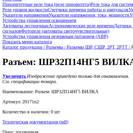
Приоритетные реле тока (реле приоритета)
Реле тока для систе
Реле уровня жидкости
Счетчики времени работы и импульсов
Ук
Указатели напряжения
Указатели напряжения, тока, мощности
У
Устройства управления освещением
Автоматы лестничные
Астрономические реле времени
Датчики
сигналов
Фотореле (автоматы светочувствительные)
Устройства управления резервным питанием (АВР)
Показать меню каталога
Каталог продукции /
Разъемы /
Разъемы ШР, СШР, 2РТ, 2РТТ /
Разъем: ШР32П14НГ5 ВИЛК
Увеличить
Изображение приведено только для ознакомления.
См. спецификации товара.
Наименование:
Разъем: ШР32П14НГ5 ВИЛКА
Артикул:
20171n2
Количество в наличии:
0 шт
Техническая документация (pdf)
Цена:
договорная