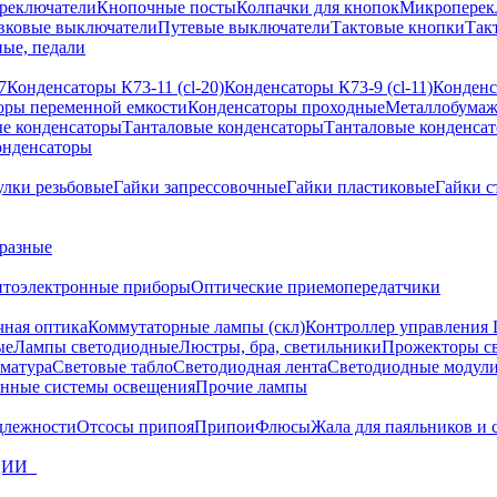
реключатели
Кнопочные посты
Колпачки для кнопок
Микроперек
вковые выключатели
Путевые выключатели
Тактовые кнопки
Так
ые, педали
7
Конденсаторы К73-11 (cl-20)
Конденсаторы К73-9 (cl-11)
Конденс
оры переменной емкости
Конденсаторы проходные
Металлобумаж
е конденсаторы
Танталовые конденсаторы
Танталовые конденса
онденсаторы
улки резьбовые
Гайки запрессовочные
Гайки пластиковые
Гайки с
разные
птоэлектронные приборы
Оптические приемопередатчики
чная оптика
Коммутаторные лампы (скл)
Контроллер управления
ые
Лампы светодиодные
Люстры, бра, светильники
Прожекторы с
матура
Световые табло
Светодиодная лента
Светодиодные модули
нные системы освещения
Прочие лампы
длежности
Отсосы припоя
Припои
Флюсы
Жала для паяльников и 
ЦИИ_