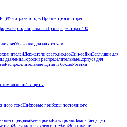
ET)
Фототранзисторы
Прочие транзисторы
форматор тороидальный
Трансформаторы 400
овочная
Упаковка для микросхем
охранителей
Держатели светодиодов
Дин-рейки
Заглушки для
ия давления
Коробки распределительные
Корпуса для
ые
Распределительные щиты и боксы
Розетки
 комплексной защиты
нного тока
Цифровые приборы постоянного
еющего разряда
Кенотроны
Клистроны
Лампы бегущей
жители
Электронно-лучевые трубки
Эвп прочие