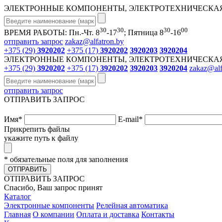
ЭЛЕКТРОННЫЕ КОМПОНЕНТЫ, ЭЛЕКТРОТЕХНИЧЕСКАЯ
30
30
30
00
ВРЕМЯ РАБОТЫ: Пн.-Чт. 8
-17
; Пятница 8
-16
отправить запрос
zakaz@alfatron.by
+375 (29)
3920202
+375 (17)
3920202
3920203
3920204
ЭЛЕКТРОННЫЕ КОМПОНЕНТЫ, ЭЛЕКТРОТЕХНИЧЕСКАЯ
+375 (29)
3920202
+375 (17)
3920202
3920203
3920204
zakaz@alf
отправить запрос
ОТПРАВИТЬ ЗАПРОС
Имя
*
E-mail
*
Прикрепить файлы
укажите путь к файлу
* обязательные поля для заполнения
ОТПРАВИТЬ
ОТПРАВИТЬ ЗАПРОС
Спасибо, Ваш запрос принят
Каталог
Электронные компоненты
Релейная автоматика
Главная
О компании
Оплата и доставка
Контакты