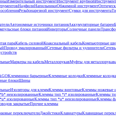
шины
Измерительный инструмент
Инструмент врубной
Инструмент 
трументов
Надфили
Напильники
Обжимной инструмент
Оптическ
пособления
Резьбонарезной инструмент
Сумки для инструмента
Ти
атели
Автономные источники питания
Аккумуляторные батареи
Б
мпульсные блоки питания
Инверторы
Солнечные панели
Трансфо
тая пара
Кабель силовой
Коаксиальный кабель
Компьютерные шн
ый
Провод эмалированный
Сетевые фильтры и удлинители
Сетев
устройств
льные
Маркеры на кабель
Металлорукав
Муфты для металлорукав
WAGO
Клеммники барьерные
Клеммные колодки
Клеммные колодки
ные блоки
Шины
льные
Изоляторы для клемм
Клеммы винтовые
Клеммы ножевые 
*b* неизолированные
Клеммы тип *i* изолированные
Клеммы ти
*u* изолированные
Клеммы тип *u* неизолированные
Клеммы ф
оводов закрытые
Прочие клеммы
ковые переключатели
Джойстики
Клавиатуры
Клавишные перек