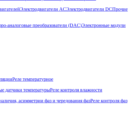
вигателей
Электродвигатели AC
Электродвигатели DC
Прочие
ро-аналоговые преобразователи (DAC)
Электронные модули
оляции
Реле температурное
е датчики температуры
Реле контроля влажности
наличия, асимметрии фаз и чередования фаз
Реле контроля фаз