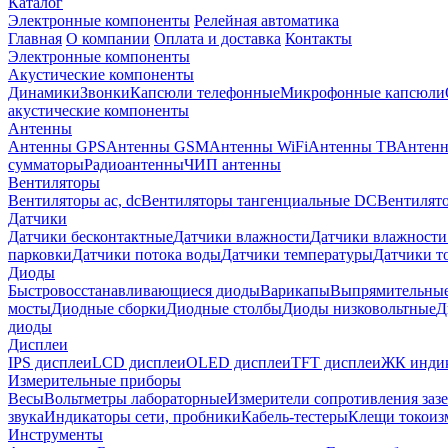
Каталог
Электронные компоненты
Релейная автоматика
Главная
О компании
Оплата и доставка
Контакты
Электронные компоненты
Акустические компоненты
Динамики
Звонки
Капсюли телефонные
Микрофонные капсюли
акустические компоненты
Антенны
Антенны GPS
Антенны GSM
Антенны WiFi
Антенны ТВ
Антенн
сумматоры
Радиоантенны
ЧИП антенны
Вентиляторы
Вентиляторы ac, dc
Вентиляторы тангенциальные DC
Вентилято
Датчики
Датчики бесконтактные
Датчики влажности
Датчики влажности
парковки
Датчики потока воды
Датчики температуры
Датчики т
Диоды
Быстровосстанавливающиеся диоды
Варикапы
Выпрямительны
мосты
Диодные сборки
Диодные столбы
Диоды низковольтные
Д
диоды
Дисплеи
IPS дисплеи
LCD дисплеи
OLED дисплеи
TFT дисплеи
ЖК индик
Измерительные приборы
Весы
Вольтметры лабораторные
Измерители сопротивления заз
звука
Индикаторы сети, пробники
Кабель-тестеры
Клещи токоиз
Инструменты