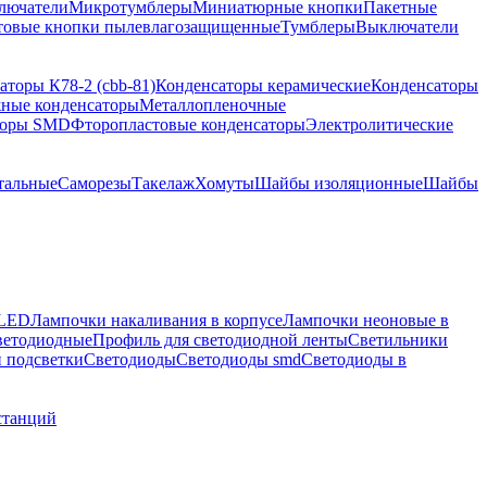
лючатели
Микротумблеры
Миниатюрные кнопки
Пакетные
товые кнопки пылевлагозащищенные
Тумблеры
Выключатели
аторы К78-2 (cbb-81)
Конденсаторы керамические
Конденсаторы
ные конденсаторы
Металлопленочные
торы SMD
Фторопластовые конденсаторы
Электролитические
тальные
Саморезы
Такелаж
Хомуты
Шайбы изоляционные
Шайбы
 LED
Лампочки накаливания в корпусе
Лампочки неоновые в
ветодиодные
Профиль для светодиодной ленты
Светильники
 подсветки
Светодиоды
Светодиоды smd
Светодиоды в
станций