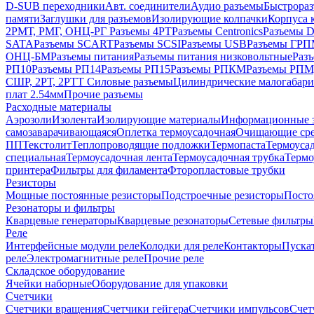
D-SUB переходники
Авт. соединители
Аудио разъемы
Быстрораз
памяти
Заглушки для разъемов
Изолирующие колпачки
Корпуса к
2РМТ, РМГ, ОНЦ-РГ
Разъемы 4РТ
Разъемы Centronics
Разъемы 
SATA
Разъемы SCART
Разъемы SCSI
Разъемы USB
Разъемы ГР
ОНЦ-БМ
Разъемы питания
Разъемы питания низковольтные
Раз
РП10
Разъемы РП14
Разъемы РП15
Разъемы РПКМ
Разъемы РП
СШР, 2РТ, 2РТТ
Силовые разъемы
Цилиндрические малогабари
плат 2.54мм
Прочие разъемы
Расходные материалы
Аэрозоли
Изолента
Изолирующие материалы
Информационные 
самозаварачивающаяся
Оплетка термоусадочная
Очищающие сре
ПП
Текстолит
Теплопроводящие подложки
Термопаста
Термоусад
специальная
Термоусадочная лента
Термоусадочная трубка
Термо
принтера
Фильтры для филамента
Фторопластовые трубки
Резисторы
Мощные постоянные резисторы
Подстроечные резисторы
Посто
Резонаторы и фильтры
Кварцевые генераторы
Кварцевые резонаторы
Сетевые фильтры
Реле
Интерфейсные модули реле
Колодки для реле
Контакторы
Пуска
реле
Электромагнитные реле
Прочие реле
Складское оборудование
Ячейки наборные
Оборудование для упаковки
Счетчики
Счетчики вращения
Счетчики гейгера
Счетчики импульсов
Счет