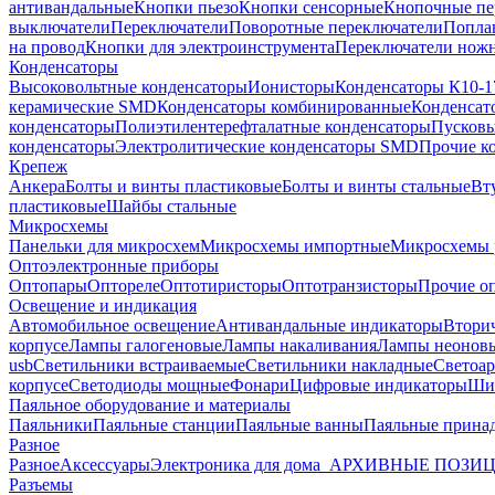
антивандальные
Кнопки пьезо
Кнопки сенсорные
Кнопочные пе
выключатели
Переключатели
Поворотные переключатели
Попла
на провод
Кнопки для электроинструмента
Переключатели ножн
Конденсаторы
Высоковольтные конденсаторы
Ионисторы
Конденсаторы К10-1
керамические SMD
Конденсаторы комбинированные
Конденсат
конденсаторы
Полиэтилентерефталатные конденсаторы
Пусковы
конденсаторы
Электролитические конденсаторы SMD
Прочие к
Крепеж
Анкера
Болты и винты пластиковые
Болты и винты стальные
Вт
пластиковые
Шайбы стальные
Микросхемы
Панельки для микросхем
Микросхемы импортные
Микросхемы 
Оптоэлектронные приборы
Оптопары
Оптореле
Оптотиристоры
Оптотранзисторы
Прочие о
Освещение и индикация
Автомобильное освещение
Антивандальные индикаторы
Втори
корпусе
Лампы галогеновые
Лампы накаливания
Лампы неонов
usb
Светильники встраиваемые
Светильники накладные
Светоар
корпусе
Светодиоды мощные
Фонари
Цифровые индикаторы
Ши
Паяльное оборудование и материалы
Паяльники
Паяльные станции
Паяльные ванны
Паяльные прина
Разное
Разное
Аксессуары
Электроника для дома
_АРХИВНЫЕ ПОЗИ
Разъемы