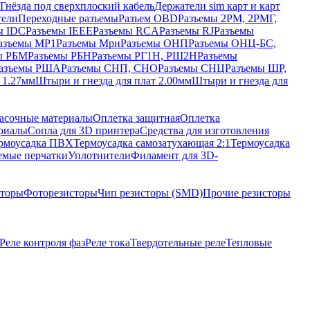
Гнёзда под сверхплоский кабель
Держатели sim карт и карт
тели
Переходные разъемы
Разъем OBD
Разъемы 2РМ, 2РМГ,
ы IDC
Разъемы IEEE
Разъемы RCA
Разъемы RJ
Разъемы
азъемы МР1
Разъемы Мрн
Разъемы ОНП
Разъемы ОНЦ-БС,
ы РБМ
Разъемы РБН
Разъемы РГ1Н, РШ2Н
Разъемы
азъемы РША
Разъемы СНП, СНО
Разъемы СНЦ
Разъемы ШР,
 1.27мм
Штыри и гнезда для плат 2.00мм
Штыри и гнезда для
асочные материалы
Оплетка защитная
Оплетка
риалы
Сопла для 3D принтера
Средства для изготовления
рмоусадка ПВХ
Термоусадка самозатухающая 2:1
Термоусадка
емые перчатки
Уплотнители
Филамент для 3D-
сторы
Фоторезисторы
Чип резисторы (SMD)
Прочие резисторы
Реле контроля фаз
Реле тока
Твердотельные реле
Тепловые