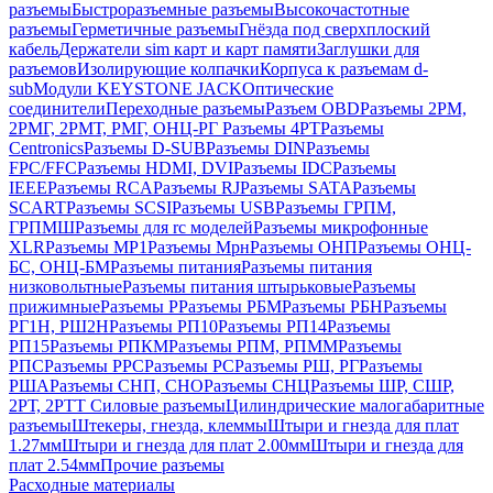
разъемы
Быстроразъемные разъемы
Высокочастотные
разъемы
Герметичные разъемы
Гнёзда под сверхплоский
кабель
Держатели sim карт и карт памяти
Заглушки для
разъемов
Изолирующие колпачки
Корпуса к разъемам d-
sub
Модули KEYSTONE JACK
Оптические
соединители
Переходные разъемы
Разъем OBD
Разъемы 2РМ,
2РМГ, 2РМТ, РМГ, ОНЦ-РГ
Разъемы 4РТ
Разъемы
Centronics
Разъемы D-SUB
Разъемы DIN
Разъемы
FPC/FFC
Разъемы HDMI, DVI
Разъемы IDC
Разъемы
IEEE
Разъемы RCA
Разъемы RJ
Разъемы SATA
Разъемы
SCART
Разъемы SCSI
Разъемы USB
Разъемы ГРПM,
ГРПМШ
Разъемы для rc моделей
Разъемы микрофонные
XLR
Разъемы МР1
Разъемы Мрн
Разъемы ОНП
Разъемы ОНЦ-
БС, ОНЦ-БМ
Разъемы питания
Разъемы питания
низковольтные
Разъемы питания штырьковые
Разъемы
прижимные
Разъемы Р
Разъемы РБМ
Разъемы РБН
Разъемы
РГ1Н, РШ2Н
Разъемы РП10
Разъемы РП14
Разъемы
РП15
Разъемы РПКМ
Разъемы РПМ, РПММ
Разъемы
РПС
Разъемы РРС
Разъемы РС
Разъемы РШ, РГ
Разъемы
РША
Разъемы СНП, СНО
Разъемы СНЦ
Разъемы ШР, СШР,
2РТ, 2РТТ
Силовые разъемы
Цилиндрические малогабаритные
разъемы
Штекеры, гнезда, клеммы
Штыри и гнезда для плат
1.27мм
Штыри и гнезда для плат 2.00мм
Штыри и гнезда для
плат 2.54мм
Прочие разъемы
Расходные материалы