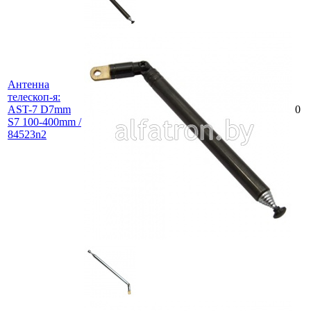
Антенна
телескоп-я:
AST-7 D7mm
0
S7 100-400mm /
84523n2