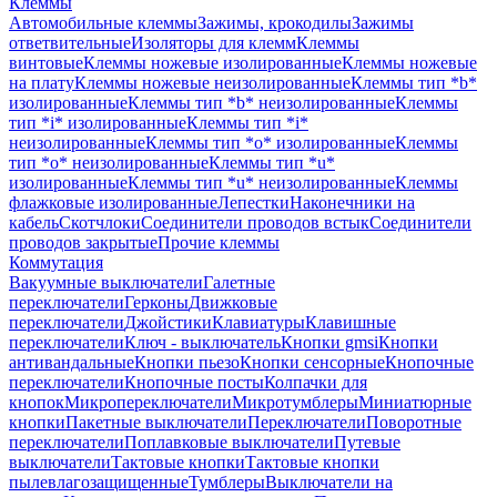
Клеммы
Автомобильные клеммы
Зажимы, крокодилы
Зажимы
ответвительные
Изоляторы для клемм
Клеммы
винтовые
Клеммы ножевые изолированные
Клеммы ножевые
на плату
Клеммы ножевые неизолированные
Клеммы тип *b*
изолированные
Клеммы тип *b* неизолированные
Клеммы
тип *i* изолированные
Клеммы тип *i*
неизолированные
Клеммы тип *o* изолированные
Клеммы
тип *o* неизолированные
Клеммы тип *u*
изолированные
Клеммы тип *u* неизолированные
Клеммы
флажковые изолированные
Лепестки
Наконечники на
кабель
Скотчлоки
Соединители проводов встык
Соединители
проводов закрытые
Прочие клеммы
Коммутация
Вакуумные выключатели
Галетные
переключатели
Герконы
Движковые
переключатели
Джойстики
Клавиатуры
Клавишные
переключатели
Ключ - выключатель
Кнопки gmsi
Кнопки
антивандальные
Кнопки пьезо
Кнопки сенсорные
Кнопочные
переключатели
Кнопочные посты
Колпачки для
кнопок
Микропереключатели
Микротумблеры
Миниатюрные
кнопки
Пакетные выключатели
Переключатели
Поворотные
переключатели
Поплавковые выключатели
Путевые
выключатели
Тактовые кнопки
Тактовые кнопки
пылевлагозащищенные
Тумблеры
Выключатели на