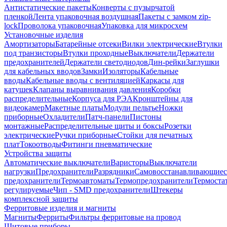
Антистатические пакеты
Конверты с пузырчатой
пленкой
Лента упаковочная воздушная
Пакеты с замком zip-
lock
Проволока упаковочная
Упаковка для микросхем
Установочные изделия
Амортизаторы
Батарейные отсеки
Вилки электрические
Втулки
под транзисторы
Втулки проходные
Выключатели
Держатели
предохранителей
Держатели светодиодов
Дин-рейки
Заглушки
для кабельных вводов
Замки
Изоляторы
Кабельные
вводы
Кабельные вводы с вентиляцией
Каркасы для
катушек
Клапаны выравнивания давления
Коробки
распределительные
Корпуса для РЭА
Кронштейны для
видеокамер
Макетные платы
Модули пельтье
Ножки
приборные
Охладители
Патч-панели
Пистоны
монтажные
Распределительные щиты и боксы
Розетки
электрические
Ручки приборные
Стойки для печатных
плат
Токоотводы
Фитинги пневматические
Устройства защиты
Автоматические выключатели
Варисторы
Выключатели
нагрузки
Предохранители
Разрядники
Самовосстанавливающиес
предохранители
Термоавтоматы
Термопредохранители
Термоста
регулируемые
Чип - SMD предохранители
Штекеры
комплексной защиты
Ферритовые изделия и магниты
Магниты
Ферриты
Фильтры ферритовые на провод
Щитовые приборы