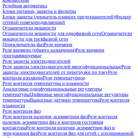
компьютеры
Релейная автоматика
Блоки питания, защиты и фильтры
Блоки защиты (держатель плавких предохранителей)
Фильтр
сетевой помехоподавляющий
Ограничители мощности
Ограничители мощности для однофазной сети
Ограничители
мощности для трехфазной сети
Переключатели фаз
Реле времени
Реле времени (общего назначения)
Реле времени
программируемые
Реле защиты электродвигателей
Реле защиты электродвигателей многофункциональные
Реле
защиты электродвигателей от перегрузки по току
Реле
контроля изоляции
Реле температурное
Реле контроля температуры и влажности
Аналоговые однофункциональные регуляторы
температуры
Цифровые многофункциональные регуляторы
температуры
Выносные датчики температуры
Реле контроля
влажности
Реле контроля фаз
Реле контроля наличия, асимметрии фаз
Реле контроля
наличия, асимметрии фаз и контроля состояния
контактора
Реле контроля наличия, асимметрии фаз и
чередования фаз
Реле контроля фаз для сетей с изолированной