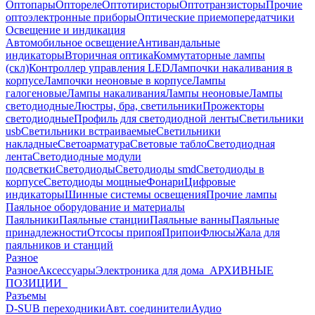
Оптопары
Оптореле
Оптотиристоры
Оптотранзисторы
Прочие
оптоэлектронные приборы
Оптические приемопередатчики
Освещение и индикация
Автомобильное освещение
Антивандальные
индикаторы
Вторичная оптика
Коммутаторные лампы
(скл)
Контроллер управления LED
Лампочки накаливания в
корпусе
Лампочки неоновые в корпусе
Лампы
галогеновые
Лампы накаливания
Лампы неоновые
Лампы
светодиодные
Люстры, бра, светильники
Прожекторы
светодиодные
Профиль для светодиодной ленты
Светильники
usb
Светильники встраиваемые
Светильники
накладные
Светоарматура
Световые табло
Светодиодная
лента
Светодиодные модули
подсветки
Светодиоды
Светодиоды smd
Светодиоды в
корпусе
Светодиоды мощные
Фонари
Цифровые
индикаторы
Шинные системы освещения
Прочие лампы
Паяльное оборудование и материалы
Паяльники
Паяльные станции
Паяльные ванны
Паяльные
принадлежности
Отсосы припоя
Припои
Флюсы
Жала для
паяльников и станций
Разное
Разное
Аксессуары
Электроника для дома
_АРХИВНЫЕ
ПОЗИЦИИ_
Разъемы
D-SUB переходники
Авт. соединители
Аудио