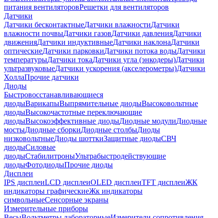
питания вентиляторов
Решетки для вентиляторов
Датчики
Датчики бесконтактные
Датчики влажности
Датчики
влажности почвы
Датчики газов
Датчики давления
Датчики
движения
Датчики индуктивные
Датчики наклона
Датчики
оптические
Датчики парковки
Датчики потока воды
Датчики
температуры
Датчики тока
Датчики угла (энкодеры)
Датчики
ультразвуковые
Датчики ускорения (акселерометры)
Датчики
Холла
Прочие датчики
Диоды
Быстровосстанавливающиеся
диоды
Варикапы
Выпрямительные диоды
Высоковольтные
диоды
Высокочастотные переключающие
диоды
Высокоэффективные диоды
Диодные модули
Диодные
мосты
Диодные сборки
Диодные столбы
Диоды
низковольтные
Диоды шоттки
Защитные диоды
СВЧ
диоды
Силовые
диоды
Стабилитроны
Ультрабыстродействующие
диоды
Фотодиоды
Прочие диоды
Дисплеи
IPS дисплеи
LCD дисплеи
OLED дисплеи
TFT дисплеи
ЖК
индикаторы графические
Жк индикаторы
символьные
Сенсорные экраны
Измерительные приборы
Весы
Вольтметры лабораторные
Измерители сопротивления