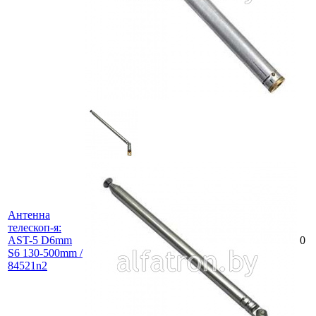
Антенна
телескоп-я:
AST-5 D6mm
0
S6 130-500mm /
84521n2