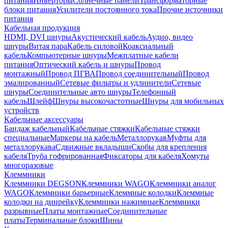
питания
Инверторы
Солнечные панели
Трансформаторные
блоки питания
Усилители постоянного тока
Прочие источники
питания
Кабельная продукция
HDMI, DVI шнуры
Акустический кабель
Аудио, видео
шнуры
Витая пара
Кабель силовой
Коаксиальный
кабель
Компьютерные шнуры
Межплатные кабели
питания
Оптический кабель и шнуры
Провод
монтажный
Провод ПГВА
Провод соединительный
Провод
эмалированный
Сетевые фильтры и удлинители
Сетевые
шнуры
Соединительные авто шнуры
Телефонный
кабель
Шлейф
Шнуры высокочастотные
Шнуры для мобильных
устройств
Кабельные аксессуары
Бандаж кабельный
Кабельные стяжки
Кабельные стяжки
специальные
Маркеры на кабель
Металлорукав
Муфты для
металлорукава
Сдвижные вкладыши
Скобы для крепления
кабеля
Труба гофрированная
Фиксаторы для кабеля
Хомуты
многоразовые
Клеммники
Клеммники DEGSON
Клеммники WAGO
Клеммники аналог
WAGO
Клеммники барьерные
Клеммные колодки
Клеммные
колодки на динрейку
Клеммники нажимные
Клеммники
разрывные
Платы монтажные
Соединительные
платы
Терминальные блоки
Шины