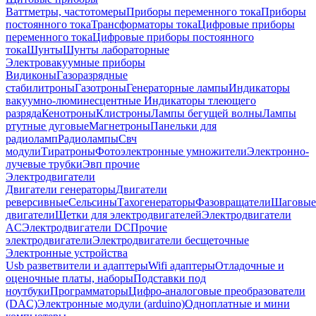
Ваттметры, частотомеры
Приборы переменного тока
Приборы
постоянного тока
Трансформаторы тока
Цифровые приборы
переменного тока
Цифровые приборы постоянного
тока
Шунты
Шунты лабораторные
Электровакуумные приборы
Видиконы
Газоразрядные
стабилитроны
Газотроны
Генераторные лампы
Индикаторы
вакуумно-люминесцентные
Индикаторы тлеющего
разряда
Кенотроны
Клистроны
Лампы бегущей волны
Лампы
ртутные дуговые
Магнетроны
Панельки для
радиоламп
Радиолампы
Свч
модули
Тиратроны
Фотоэлектронные умножители
Электронно-
лучевые трубки
Эвп прочие
Электродвигатели
Двигатели генераторы
Двигатели
реверсивные
Сельсины
Тахогенераторы
Фазовращатели
Шаговые
двигатели
Щетки для электродвигателей
Электродвигатели
AC
Электродвигатели DC
Прочие
электродвигатели
Электродвигатели бесщеточные
Электронные устройства
Usb разветвители и адаптеры
Wifi адаптеры
Отладочные и
оценочные платы, наборы
Подставки под
ноутбуки
Программаторы
Цифро-аналоговые преобразователи
(DAC)
Электронные модули (arduino)
Одноплатные и мини