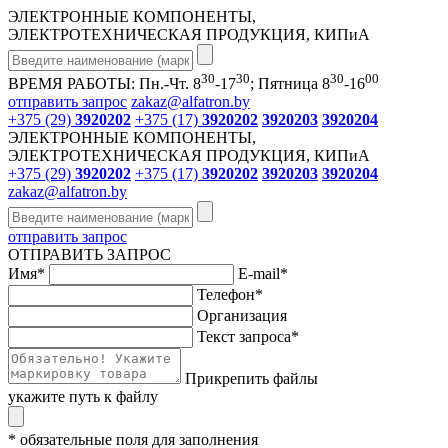
ЭЛЕКТРОННЫЕ КОМПОНЕНТЫ,
ЭЛЕКТРОТЕХНИЧЕСКАЯ ПРОДУКЦИЯ, КИПиА
30
30
30
00
ВРЕМЯ РАБОТЫ: Пн.-Чт. 8
-17
; Пятница 8
-16
отправить запрос
zakaz@alfatron.by
+375 (29)
3920202
+375 (17)
3920202
3920203
3920204
ЭЛЕКТРОННЫЕ КОМПОНЕНТЫ,
ЭЛЕКТРОТЕХНИЧЕСКАЯ ПРОДУКЦИЯ, КИПиА
+375 (29)
3920202
+375 (17)
3920202
3920203
3920204
zakaz@alfatron.by
отправить запрос
ОТПРАВИТЬ ЗАПРОС
Имя
*
E-mail
*
Телефон
*
Организация
Текст запроса
*
Прикрепить файлы
укажите путь к файлу
* обязательные поля для заполнения