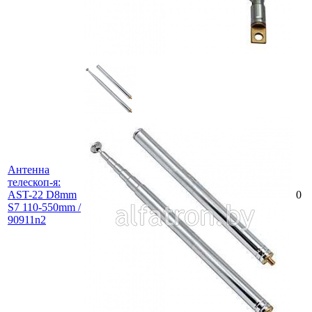
Антенна
телескоп-я:
AST-22 D8mm
0
S7 110-550mm /
90911n2