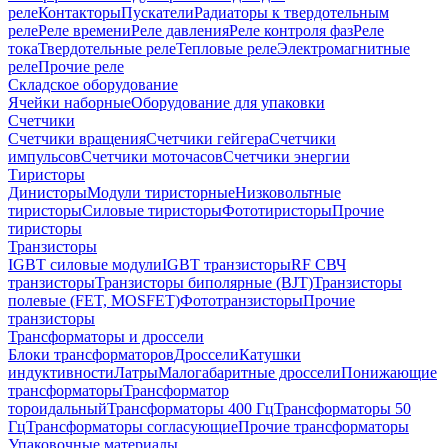
реле
Контакторы
Пускатели
Радиаторы к твердотельным
реле
Реле времени
Реле давления
Реле контроля фаз
Реле
тока
Твердотельные реле
Тепловые реле
Электромагнитные
реле
Прочие реле
Складское оборудование
Ячейки наборные
Оборудование для упаковки
Счетчики
Счетчики вращения
Счетчики гейгера
Счетчики
импульсов
Счетчики моточасов
Счетчики энергии
Тиристоры
Динисторы
Модули тиристорные
Низковольтные
тиристоры
Силовые тиристоры
Фототиристоры
Прочие
тиристоры
Транзисторы
IGBT силовые модули
IGBT транзисторы
RF СВЧ
транзисторы
Транзисторы биполярные (BJT)
Транзисторы
полевые (FET, MOSFET)
Фототранзисторы
Прочие
транзисторы
Трансформаторы и дроссели
Блоки трансформаторов
Дроссели
Катушки
индуктивности
Латры
Малогабаритные дроссели
Понижающие
трансформаторы
Трансформатор
тороидальный
Трансформаторы 400 Гц
Трансформаторы 50
Гц
Трансформаторы согласующие
Прочие трансформаторы
Упаковочные материалы