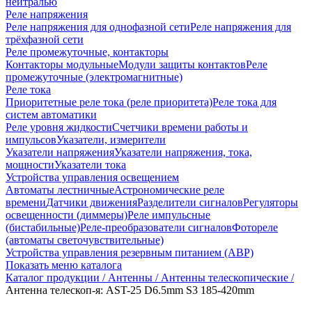
нейтралью
Реле напряжения
Реле напряжения для однофазной сети
Реле напряжения для
трёхфазной сети
Реле промежуточные, контакторы
Контакторы модульные
Модули защиты контактов
Реле
промежуточные (электромагнитные)
Реле тока
Приоритетные реле тока (реле приоритета)
Реле тока для
систем автоматики
Реле уровня жидкости
Счетчики времени работы и
импульсов
Указатели, измерители
Указатели напряжения
Указатели напряжения, тока,
мощности
Указатели тока
Устройства управления освещением
Автоматы лестничные
Астрономические реле
времени
Датчики движения
Разделители сигналов
Регуляторы
освещенности (диммеры)
Реле импульсные
(бистабильные)
Реле-преобразователи сигналов
Фотореле
(автоматы светочувствительные)
Устройства управления резервным питанием (АВР)
Показать меню каталога
Каталог продукции /
Антенны /
Антенны телескопические /
Антенна телескоп-я: AST-25 D6.5mm S3 185-420mm