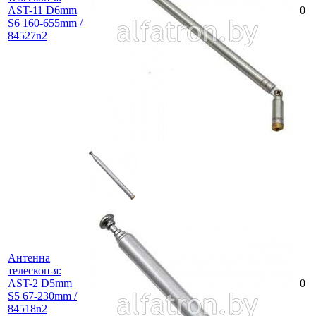
AST-11 D6mm
0
S6 160-655mm /
84527n2
Антенна
телескоп-я:
AST-2 D5mm
0
S5 67-230mm /
84518n2