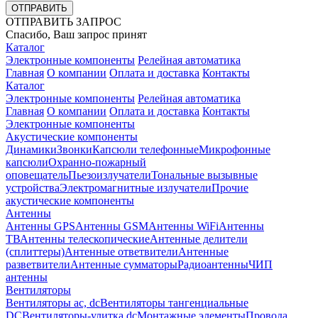
ОТПРАВИТЬ
ОТПРАВИТЬ ЗАПРОС
Спасибо, Ваш запрос принят
Каталог
Электронные компоненты
Релейная автоматика
Главная
О компании
Оплата и доставка
Контакты
Каталог
Электронные компоненты
Релейная автоматика
Главная
О компании
Оплата и доставка
Контакты
Электронные компоненты
Акустические компоненты
Динамики
Звонки
Капсюли телефонные
Микрофонные
капсюли
Охранно-пожарный
оповещатель
Пьезоизлучатели
Тональные вызывные
устройства
Электромагнитные излучатели
Прочие
акустические компоненты
Антенны
Антенны GPS
Антенны GSM
Антенны WiFi
Антенны
ТВ
Антенны телескопические
Антенные делители
(сплиттеры)
Антенные ответвители
Антенные
разветвители
Антенные сумматоры
Радиоантенны
ЧИП
антенны
Вентиляторы
Вентиляторы ac, dc
Вентиляторы тангенциальные
DC
Вентиляторы-улитка dc
Монтажные элементы
Провода