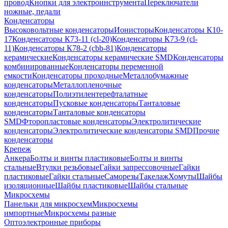
провод
Кнопки для электроинструмента
Переключатели
ножные, педали
Конденсаторы
Высоковольтные конденсаторы
Ионисторы
Конденсаторы К10-
17
Конденсаторы К73-11 (cl-20)
Конденсаторы К73-9 (cl-
11)
Конденсаторы К78-2 (cbb-81)
Конденсаторы
керамические
Конденсаторы керамические SMD
Конденсаторы
комбинированные
Конденсаторы переменной
емкости
Конденсаторы проходные
Металлобумажные
конденсаторы
Металлопленочные
конденсаторы
Полиэтилентерефталатные
конденсаторы
Пусковые конденсаторы
Танталовые
конденсаторы
Танталовые конденсаторы
SMD
Фторопластовые конденсаторы
Электролитические
конденсаторы
Электролитические конденсаторы SMD
Прочие
конденсаторы
Крепеж
Анкера
Болты и винты пластиковые
Болты и винты
стальные
Втулки резьбовые
Гайки запрессовочные
Гайки
пластиковые
Гайки стальные
Саморезы
Такелаж
Хомуты
Шайбы
изоляционные
Шайбы пластиковые
Шайбы стальные
Микросхемы
Панельки для микросхем
Микросхемы
импортные
Микросхемы разные
Оптоэлектронные приборы