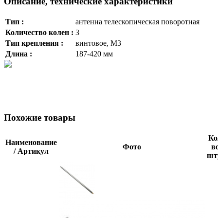
Описание, технические характеристики
Тип :
антенна телескопическая поворотная
Количество колен :
3
Тип крепления :
винтовое, M3
Длина :
187-420 мм
Похожие товары
Ко
Наименование
Фото
во
/ Артикул
шт