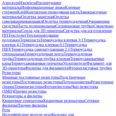
Аэрозоли
Изолента
Изолирующие
материалы
Информационные знаки
Клеевые
стержни
Клей
Контактная проводящая паста
Лакокрасочные
материалы
Оплетка защитная
Оплетка
самозаварачивающаяся
Оплетка термоусадочная
Очищающие
средства
Паста полировальная
Силиконовые трубки
Смазочные
материалы
Сопла для 3D принтера
Средства для изготовления
ПП
Текстолит
Теплопроводящие
подложки
Термопаста
Термоусадка клеевая 3:1
Термоусадка
клеевая 4:1
Термоусадка клеевая 6:1
Термоусадка
ПВХ
Термоусадка самозатухающая 2:1
Термоусадка
специальная
Термоусадочная лента
Термоусадочная
трубка
Термоусадочная трубка клеевая
Термоусаживаемые
капы
Термоусаживаемые перчатки
Уплотнители
Филамент для
3D-принтера
Фильтры для филамента
Фторопластовые трубки
Резисторы
Мощные постоянные резисторы
Подстроечные
резисторы
Постоянные резисторы
Потенциометры
Резисторные
сборки
Терморезисторы
Фоторезисторы
Чип резисторы
(SMD)
Прочие резисторы
Резонаторы и фильтры
Кварцевые генераторы
Кварцевые резонаторы
Сетевые
фильтры
Прочие фильтры
Реле
Интерфейсные модули реле
Колодки для