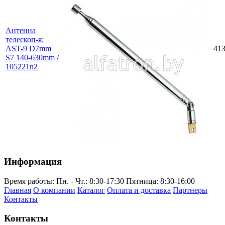
Антенна
телескоп-я:
AST-9 D7mm
41
S7 140-630mm /
105221n2
Информация
Время работы:
Пн. - Чт.: 8:30-17:30
Пятница: 8:30-16:00
Главная
О компании
Каталог
Оплата и доставка
Партнеры
Контакты
Контакты